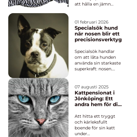
att hålla en jämn
kroppstemperatur,
skyddar mot regn,
kyla, sol och insekter
01 februari 2026
och gör vardagen i
Specialsök hund
stall och hage
när nosen blir ett
tryggare och
precisionsverktyg
bekvämare. Fel täcke
kan däremot skapa
Specialsök handlar
skav, spänningar i
om att låta hunden
mu...
använda sin starkaste
superkraft: nosen.
Genom strukturerad
träning lär sig hunden
att söka efter en
07 augusti 2025
specifik doft och
Kattpensionat i
markera den tydligt.
Jönköping: Ett
Metoden används
andra hem för din
både i vardaglig
katt
aktivering och i
Att hitta ett tryggt
avancerat arbete, till...
och kärleksfullt
boende för sin katt
under