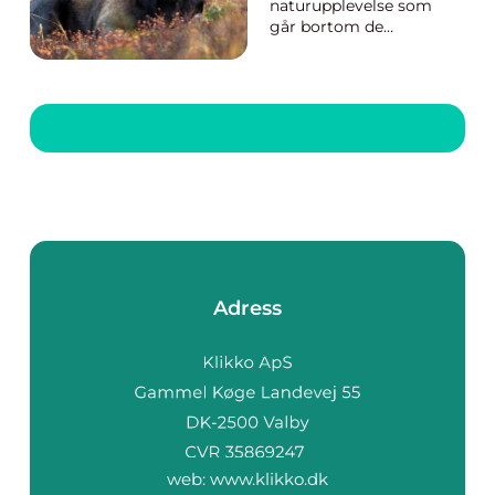
naturupplevelse som
går bortom de
vanliga
turistattraktionerna?
Låt oss presentera en
svensk hemlighet;
älgparker. Dessa
enastående parker ger
dig en chans att se
”Skogens Kung” i dess
naturliga miljö....
Adress
web:
www.klikko.dk