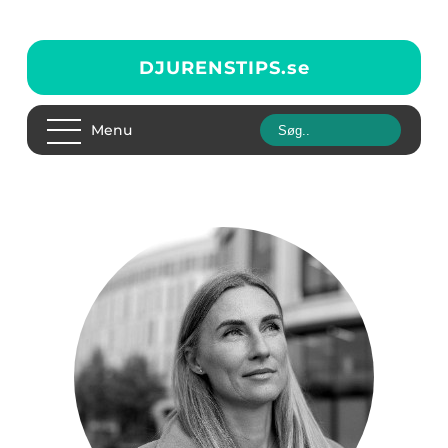
DJURENSTIPS.
se
Menu