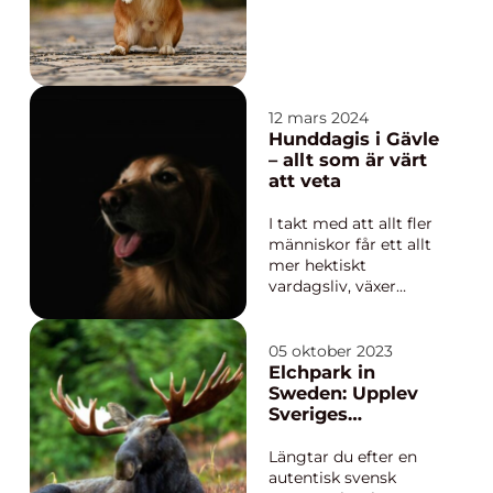
kärlek. Den första
tiden med valpen är
avgörande för dess
utveckling och
framtida beteenden....
12 mars 2024
Hunddagis i Gävle
– allt som är värt
att veta
I takt med att allt fler
människor får ett allt
mer hektiskt
vardagsliv, växer
behovet av kvalitativa
och pålitliga
tilläggstjänster för
05 oktober 2023
våra fyrbenta vänner.
Elchpark in
Hundägare i Gävle
Sweden: Upplev
med omnejd har ...
Sveriges
ståtligaste djur på
nära håll
Längtar du efter en
autentisk svensk