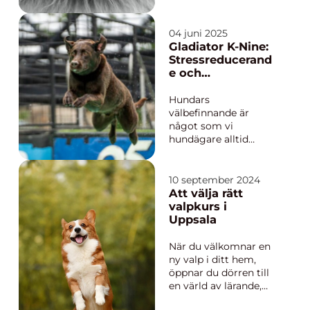
semesterperioden kan
vara en utmaning. För
kattägare i Jönköping
04 juni 2025
finns dock ett
Gladiator K-Nine:
utmärkt alternativ
Stressreducerand
som lovar omsorg
e och
och bekvämlighet:
ångestdämpande
kattpensiona...
hundhalsband
Hundars
välbefinnande är
något som vi
hundägare alltid
strävar efter att
förbättra. När våra
fyrbenta vänner
10 september 2024
upplever stress och
Att välja rätt
ångest, söker vi efter
valpkurs i
lösningar för att hjä...
Uppsala
När du välkomnar en
ny valp i ditt hem,
öppnar du dörren till
en värld av lärande,
lek och ovillkorlig