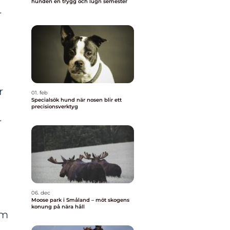
hunden en trygg och lugn semester
r
r
01. feb
Specialsök hund när nosen blir ett
precisionsverktyg
r
06. dec
Moose park i Småland – möt skogens
konung på nära håll
om