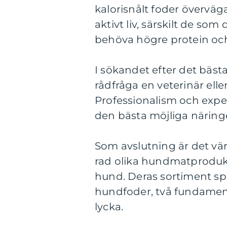
kalorisnålt foder överväg
aktivt liv, särskilt de som 
behöva högre protein och 
I sökandet efter det bäst
rådfråga en veterinär elle
Professionalism och exper
den bästa möjliga näring
Som avslutning är det vä
rad olika hundmatproduk
hund. Deras sortiment spe
hundfoder, två fundamen
lycka.