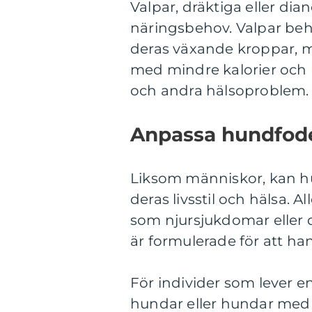
Valpar, dräktiga eller di
näringsbehov. Valpar behö
deras växande kroppar, 
med mindre kalorier och l
och andra hälsoproblem.
Anpassa hundfoder 
Liksom människor, kan hu
deras livsstil och hälsa. A
som njursjukdomar eller 
är formulerade för att ha
För individer som lever en 
hundar eller hundar med 