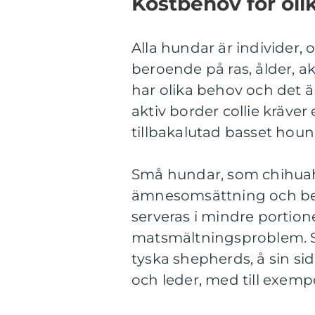
Kostbehov för oli
Alla hundar är individer,
beroende på ras, ålder, a
har olika behov och det ä
aktiv border collie kräver
tillbakalutad basset houn
Små hundar, som chihuahu
ämnesomsättning och be
serveras i mindre portione
matsmältningsproblem. Sto
tyska shepherds, å sin s
och leder, med till exemp