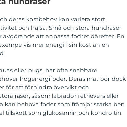
ka hundraser
 och deras kostbehov kan variera stort
ktivitet och hälsa. Små och stora hundraser
r avgörande att anpassa fodret därefter. En
 exempelvis mer energi i sin kost än en
d.
as eller pugs, har ofta snabbare
höver högenergifoder. Deras mat bör dock
r för att förhindra övervikt och
ra raser, såsom labrador retrievers eller
ida kan behöva foder som främjar starka ben
el tillskott som glukosamin och kondroitin.