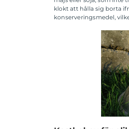
majs eller soja, som inte 
klokt att hålla sig borta 
konserveringsmedel, vilke