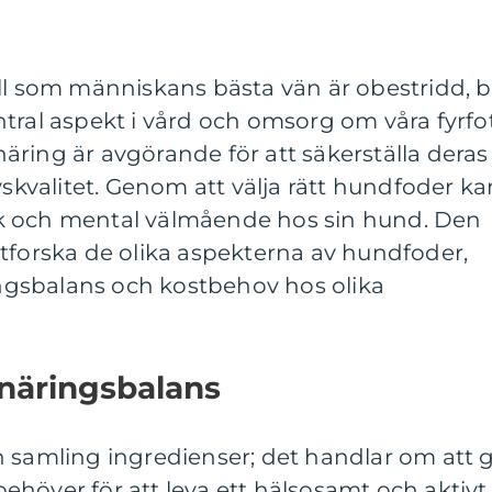
ll som människans bästa vän är obestridd, bl
tral aspekt i vård och omsorg om våra fyrfo
ring är avgörande för att säkerställa deras
vskvalitet. Genom att välja rätt hundfoder ka
k och mental välmående hos sin hund. Den
tt utforska de olika aspekterna av hundfoder,
ringsbalans och kostbehov hos olika
 näringsbalans
n samling ingredienser; det handlar om att 
höver för att leva ett hälsosamt och aktivt