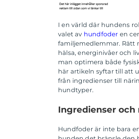
I en värld där hundens ro
valet av
hundfoder
en cen
familjemedlemmar. Rätt nä
hälsa, energinivåer och li
man optimera både fysis
här artikeln syftar till a
från ingredienser till nä
hundtyper.
Ingredienser och
Hundfoder är inte bara e
hunden det bränsle den be