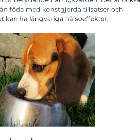
tillför betydande näringsvärden. Det är ocks
ifrån föda med konstgjorda tillsatser och
t kan ha långvariga hälsoeffekter.