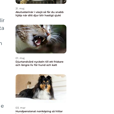
31. maj
Akutveterinär i växjö så får du snabb
hjälp när ditt djur blir hastigt sjukt
ir
ta
n
01. maj
Djurtandvård nyckeln till ett friskare
och längre liv för hund och katt
ge
03. mar
Hundpensionat norrköping så hittar