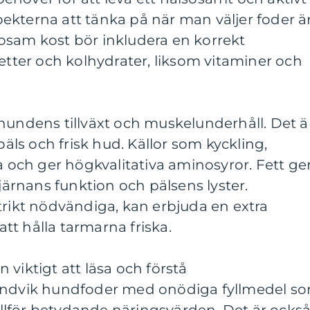
aspekterna att tänka på när man väljer foder ä
osam kost bör inkludera en korrekt
fetter och kolhydrater, liksom vitaminer och
hundens tillväxt och muskelunderhåll. Det ä
päls och frisk hud. Källor som kyckling,
a och ger högkvalitativa aminosyror. Fett ge
hjärnans funktion och pälsens lyster.
trikt nödvändiga, kan erbjuda en extra
 att hålla tarmarna friska.
viktigt att läsa och förstå
 Undvik hundfoder med onödiga fyllmedel s