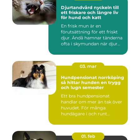
Djurtandvård nyckeln till
ett friskare och längre liv
för hund och katt
En frisk mun är en
förutsättning för ett friskt
djur. Ändå hamnar tänderna
ofta i skymundan när djur...
03. mar
Hundpensionat norrköping
så hittar hunden en trygg
och lugn semester
Ett bra hundpensionat
handlar om mer än tak över
huvudet. För många
hundägare i och runt
Norrköping ...
01. feb