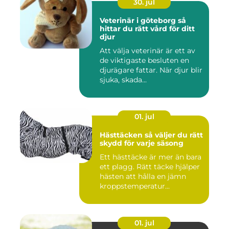
30. jul
Veterinär i göteborg så
hittar du rätt vård för ditt
djur
Att välja veterinär är ett av
de viktigaste besluten en
djurägare fattar. När djur blir
sjuka, skada...
01. jul
Hästtäcken så väljer du rätt
skydd för varje säsong
Ett hästtäcke är mer än bara
ett plagg. Rätt täcke hjälper
hästen att hålla en jämn
kroppstemperatur...
01. jul