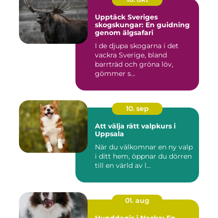
Upptäck Sveriges
skogskungar: En guidning
genom älgsafari
I de djupa skogarna i det
vackra Sverige, bland
barrträd och gröna löv,
gömmer s...
10. sep
Att välja rätt valpkurs i
Uppsala
När du välkomnar en ny valp
i ditt hem, öppnar du dörren
till en värld av l...
01. aug