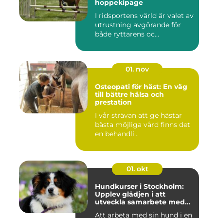
hoppekipage
I ridsportens värld är valet av
utrustning avgörande för
både ryttarens oc...
01. nov
Osteopati för häst: En väg
till bättre hälsa och
prestation
I vår strävan att ge hästar
bästa möjliga vård finns det
en behandli...
01. okt
Hundkurser i Stockholm:
Upplev glädjen i att
utveckla samarbete med
din hund
Att arbeta med sin hund i en