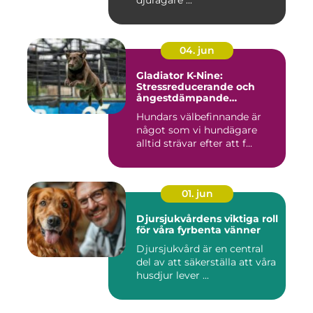
djurägare ...
04. jun
Gladiator K-Nine:
Stressreducerande och
ångestdämpande
hundhalsband
Hundars välbefinnande är
något som vi hundägare
alltid strävar efter att f...
01. jun
Djursjukvårdens viktiga roll
för våra fyrbenta vänner
Djursjukvård är en central
del av att säkerställa att våra
husdjur lever ...