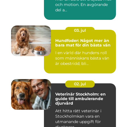
och motion. En avgörande
del a...
03. jul
Hundfoder: Något mer än
bara mat för din bästa vän
I en värld där hundens roll
som människans bästa vän
är obestridd, bli...
02. jul
Veterinär Stockholm: en
guide till ambulerande
djurvård
Att hitta rätt veterinär i
Stockholmkan vara en
utmanande uppgift för