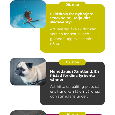
08. mar
Skidskola för nybörjare i
Stockholm: Börja ditt
skidäventyr
Att lära sig åka skidor kan
vara en fantastisk och
givande upplevelse, särskilt
n&au...
02. nov
Hunddagis i Jämtland: En
fristad för dina fyrbenta
vänner
Att hitta en pålitlig plats där
ens hund kan få omvårdnad
och stimulans under...
10. okt