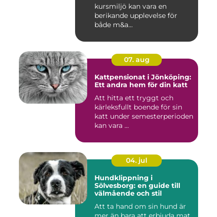
kursmiljö kan vara en
berikande upplevelse för
både m&a...
07. aug
Kattpensionat i Jönköping:
Ett andra hem för din katt
Att hitta ett tryggt och
kärleksfullt boende för sin
katt under semesterperioden
kan vara ...
04. jul
Hundklippning i
Sölvesborg: en guide till
välmående och stil
Att ta hand om sin hund är
mer än bara att erbjuda mat