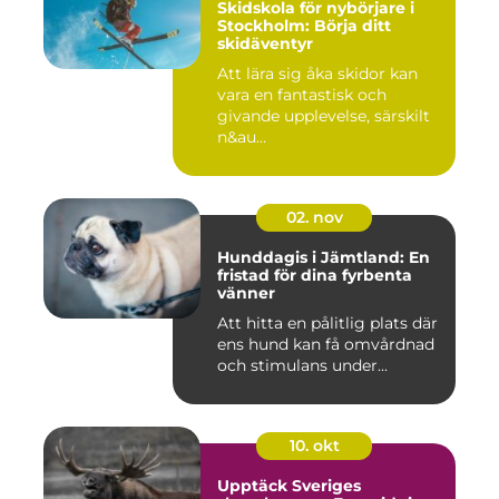
Skidskola för nybörjare i
Stockholm: Börja ditt
skidäventyr
Att lära sig åka skidor kan
vara en fantastisk och
givande upplevelse, särskilt
n&au...
02. nov
Hunddagis i Jämtland: En
fristad för dina fyrbenta
vänner
Att hitta en pålitlig plats där
ens hund kan få omvårdnad
och stimulans under...
10. okt
Upptäck Sveriges