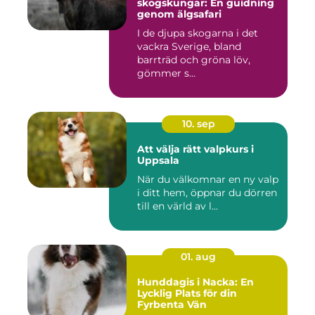
skogskungar: En guidning
genom älgsafari
I de djupa skogarna i det
vackra Sverige, bland
barrträd och gröna löv,
gömmer s...
10. sep
Att välja rätt valpkurs i
Uppsala
När du välkomnar en ny valp
i ditt hem, öppnar du dörren
till en värld av l...
01. aug
Hunddagis i Nacka: En
Lycklig Plats för din
Fyrbenta Vän