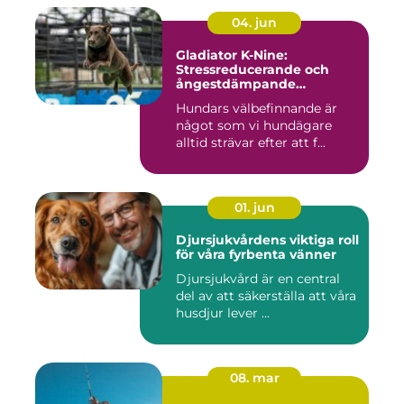
04. jun
Gladiator K-Nine:
Stressreducerande och
ångestdämpande
hundhalsband
Hundars välbefinnande är
något som vi hundägare
alltid strävar efter att f...
01. jun
Djursjukvårdens viktiga roll
för våra fyrbenta vänner
Djursjukvård är en central
del av att säkerställa att våra
husdjur lever ...
08. mar