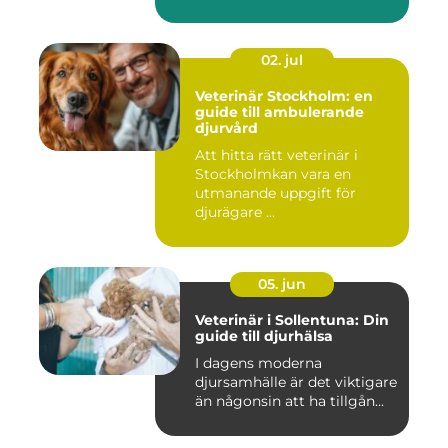
02. jul
Veterinär Stockholm: en
guide till ambulerande
djurvård
Att hitta rätt veterinär i
Stockholmkan vara en
utmanande uppgift för
djurägare ...
05. jun
Veterinär i Sollentuna: Din
guide till djurhälsa
I dagens moderna
djursamhälle är det viktigare
än någonsin att ha tillgån...