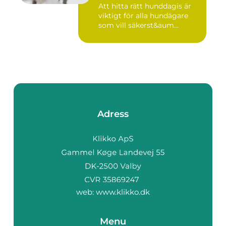
Att hitta rätt hunddagis är
viktigt för alla hundägare
som vill säkerst&aum...
Adress
web:
www.klikko.dk
Menu