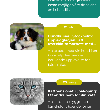
I vår strävan att ge hästar
bästa möjliga vård finns det
en behandli...
01. okt
Hundkurser i Stockholm:
Upplev glädjen i att
utveckla samarbete med
din hund
Att arbeta med sin hund i en
kursmiljö kan vara en
berikande upplevelse för
både m&a...
07. aug
Kattpensionat i Jönköping:
Ett andra hem för din katt
Att hitta ett tryggt och
kärleksfullt boende för sin