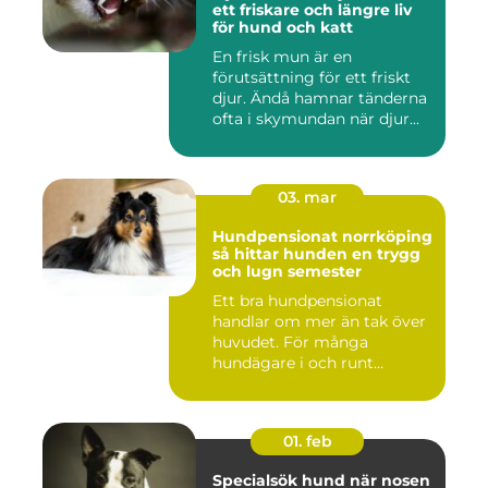
ett friskare och längre liv
för hund och katt
En frisk mun är en
förutsättning för ett friskt
djur. Ändå hamnar tänderna
ofta i skymundan när djur...
03. mar
Hundpensionat norrköping
så hittar hunden en trygg
och lugn semester
Ett bra hundpensionat
handlar om mer än tak över
huvudet. För många
hundägare i och runt
Norrköping ...
01. feb
Specialsök hund när nosen