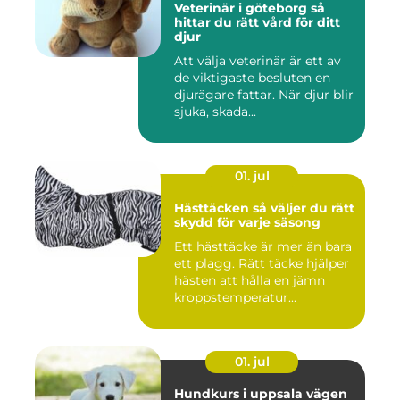
Veterinär i göteborg så
hittar du rätt vård för ditt
djur
Att välja veterinär är ett av
de viktigaste besluten en
djurägare fattar. När djur blir
sjuka, skada...
01. jul
Hästtäcken så väljer du rätt
skydd för varje säsong
Ett hästtäcke är mer än bara
ett plagg. Rätt täcke hjälper
hästen att hålla en jämn
kroppstemperatur...
01. jul
Hundkurs i uppsala vägen