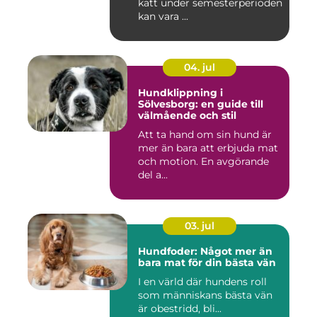
katt under semesterperioden
kan vara ...
04. jul
Hundklippning i
Sölvesborg: en guide till
välmående och stil
Att ta hand om sin hund är
mer än bara att erbjuda mat
och motion. En avgörande
del a...
03. jul
Hundfoder: Något mer än
bara mat för din bästa vän
I en värld där hundens roll
som människans bästa vän
är obestridd, bli...