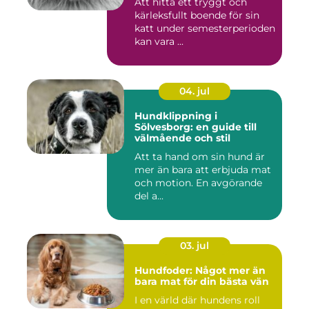
Att hitta ett tryggt och
kärleksfullt boende för sin
katt under semesterperioden
kan vara ...
04. jul
Hundklippning i
Sölvesborg: en guide till
välmående och stil
Att ta hand om sin hund är
mer än bara att erbjuda mat
och motion. En avgörande
del a...
03. jul
Hundfoder: Något mer än
bara mat för din bästa vän
I en värld där hundens roll