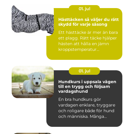
01. jul
Hästtäcken så väljer du rätt
skydd för varje säsong
Ett hästtäcke är mer än bara
ett plagg. Rätt täcke hjälper
hästen att hålla en jämn
kroppstemperatur...
01. jul
Hundkurs i uppsala vägen
till en trygg och följsam
vardagshund
En bra hundkurs gör
vardagen enklare, tryggare
och roligare både för hund
och människa. Många
hundä...