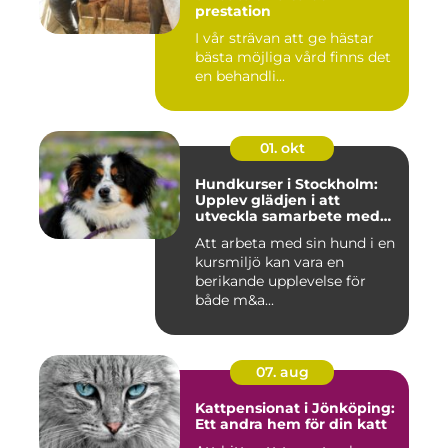
prestation
I vår strävan att ge hästar
bästa möjliga vård finns det
en behandli...
01. okt
Hundkurser i Stockholm:
Upplev glädjen i att
utveckla samarbete med
din hund
Att arbeta med sin hund i en
kursmiljö kan vara en
berikande upplevelse för
både m&a...
07. aug
Kattpensionat i Jönköping:
Ett andra hem för din katt