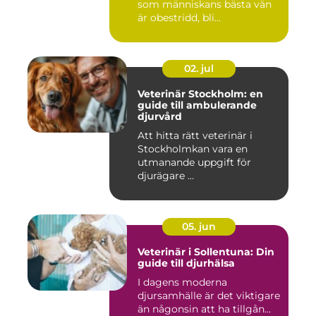
som människans bästa vän
är obestridd, bli...
02. jul
Veterinär Stockholm: en
guide till ambulerande
djurvård
Att hitta rätt veterinär i
Stockholmkan vara en
utmanande uppgift för
djurägare ...
05. jun
Veterinär i Sollentuna: Din
guide till djurhälsa
I dagens moderna
djursamhälle är det viktigare
än någonsin att ha tillgån...