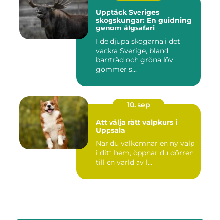
Upptäck Sveriges
skogskungar: En guidning
genom älgsafari
I de djupa skogarna i det
vackra Sverige, bland
barrträd och gröna löv,
gömmer s...
10. sep
Att välja rätt valpkurs i
Uppsala
När du välkomnar en ny valp
i ditt hem, öppnar du dörren
till en värld av l...