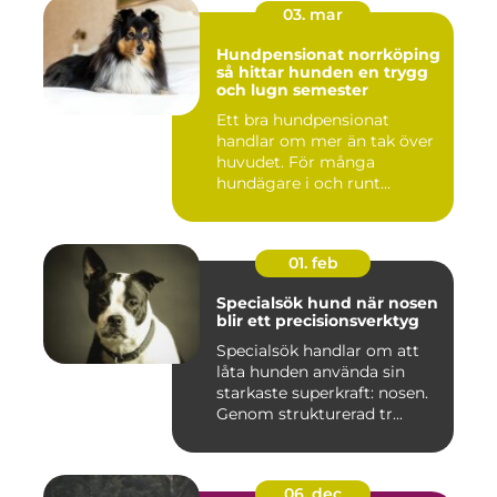
03. mar
Hundpensionat norrköping
så hittar hunden en trygg
och lugn semester
Ett bra hundpensionat
handlar om mer än tak över
huvudet. För många
hundägare i och runt
Norrköping ...
01. feb
Specialsök hund när nosen
blir ett precisionsverktyg
Specialsök handlar om att
låta hunden använda sin
starkaste superkraft: nosen.
Genom strukturerad tr...
06. dec