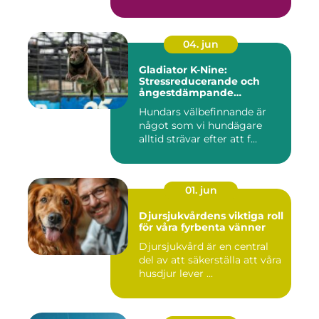
04. jun
Gladiator K-Nine:
Stressreducerande och
ångestdämpande
hundhalsband
Hundars välbefinnande är
något som vi hundägare
alltid strävar efter att f...
01. jun
Djursjukvårdens viktiga roll
för våra fyrbenta vänner
Djursjukvård är en central
del av att säkerställa att våra
husdjur lever ...