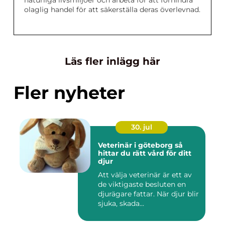
naturliga livsmiljöer och arbeta för att förhindra
olaglig handel för att säkerställa deras överlevnad.
Läs fler inlägg här
Fler nyheter
30. jul
Veterinär i göteborg så
hittar du rätt vård för ditt
djur
Att välja veterinär är ett av
de viktigaste besluten en
djurägare fattar. När djur blir
sjuka, skada...