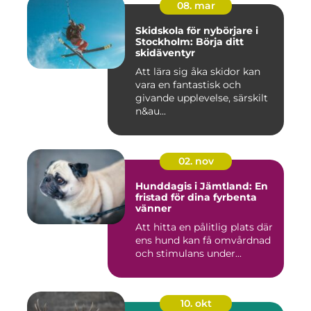
08. mar
Skidskola för nybörjare i
Stockholm: Börja ditt
skidäventyr
Att lära sig åka skidor kan
vara en fantastisk och
givande upplevelse, särskilt
n&au...
02. nov
Hunddagis i Jämtland: En
fristad för dina fyrbenta
vänner
Att hitta en pålitlig plats där
ens hund kan få omvårdnad
och stimulans under...
10. okt