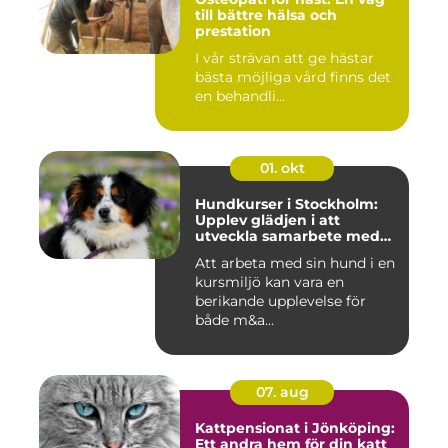
till bättre hälsa och
prestation
I vår strävan att ge hästar
bästa möjliga vård finns det
en behandli...
01. okt
Hundkurser i Stockholm:
Upplev glädjen i att
utveckla samarbete med
din hund
Att arbeta med sin hund i en
kursmiljö kan vara en
berikande upplevelse för
både m&a...
07. aug
Kattpensionat i Jönköping:
Ett andra hem för din katt