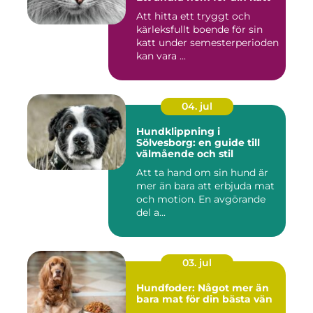
Att hitta ett tryggt och
kärleksfullt boende för sin
katt under semesterperioden
kan vara ...
04. jul
Hundklippning i
Sölvesborg: en guide till
välmående och stil
Att ta hand om sin hund är
mer än bara att erbjuda mat
och motion. En avgörande
del a...
03. jul
Hundfoder: Något mer än
bara mat för din bästa vän