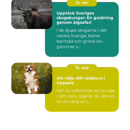
10. okt
Upptäck Sveriges
skogskungar: En guidning
genom älgsafari
I de djupa skogarna i det
vackra Sverige, bland
barrträd och gröna löv,
gömmer s...
10. sep
Att välja rätt valpkurs i
Uppsala
När du välkomnar en ny valp
i ditt hem, öppnar du dörren
till en värld av l...