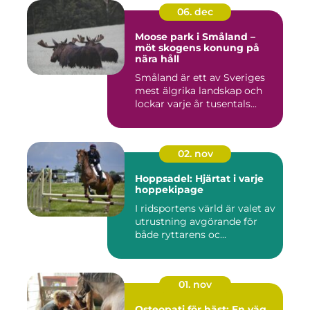
06. dec
Moose park i Småland –
möt skogens konung på
nära håll
Småland är ett av Sveriges
mest älgrika landskap och
lockar varje år tusentals...
02. nov
Hoppsadel: Hjärtat i varje
hoppekipage
I ridsportens värld är valet av
utrustning avgörande för
både ryttarens oc...
01. nov
Osteopati för häst: En väg