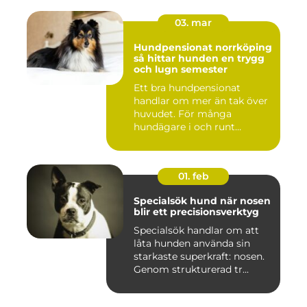
03. mar
Hundpensionat norrköping
så hittar hunden en trygg
och lugn semester
Ett bra hundpensionat
handlar om mer än tak över
huvudet. För många
hundägare i och runt
Norrköping ...
01. feb
Specialsök hund när nosen
blir ett precisionsverktyg
Specialsök handlar om att
låta hunden använda sin
starkaste superkraft: nosen.
Genom strukturerad tr...