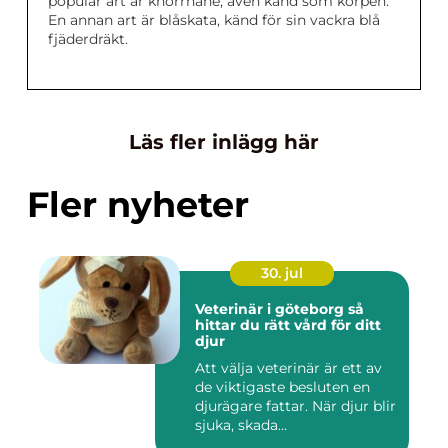
populär art är knorrhane, även känd som korpen.
En annan art är blåskata, känd för sin vackra blå
fjäderdräkt.
Läs fler inlägg här
Fler nyheter
30. jul
Veterinär i göteborg så
hittar du rätt vård för ditt
djur
Att välja veterinär är ett av
de viktigaste besluten en
djurägare fattar. När djur blir
sjuka, skada...