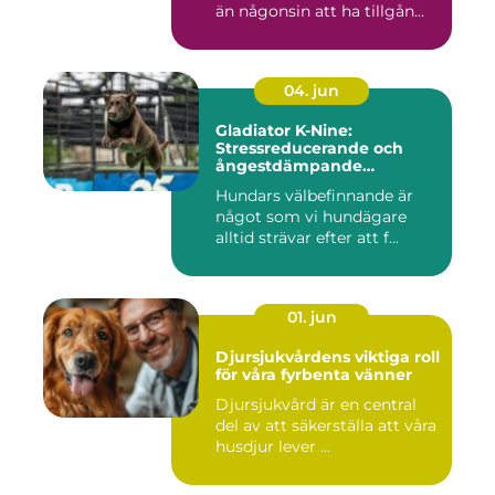
än någonsin att ha tillgån...
04. jun
Gladiator K-Nine:
Stressreducerande och
ångestdämpande
hundhalsband
Hundars välbefinnande är
något som vi hundägare
alltid strävar efter att f...
01. jun
Djursjukvårdens viktiga roll
för våra fyrbenta vänner
Djursjukvård är en central
del av att säkerställa att våra
husdjur lever ...