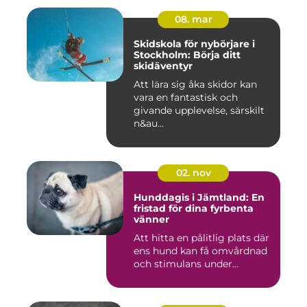
08. mar
Skidskola för nybörjare i
Stockholm: Börja ditt
skidäventyr
Att lära sig åka skidor kan
vara en fantastisk och
givande upplevelse, särskilt
n&au...
02. nov
Hunddagis i Jämtland: En
fristad för dina fyrbenta
vänner
Att hitta en pålitlig plats där
ens hund kan få omvårdnad
och stimulans under...