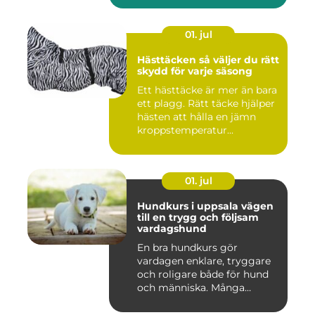
01. jul
Hästtäcken så väljer du rätt
skydd för varje säsong
Ett hästtäcke är mer än bara
ett plagg. Rätt täcke hjälper
hästen att hålla en jämn
kroppstemperatur...
01. jul
Hundkurs i uppsala vägen
till en trygg och följsam
vardagshund
En bra hundkurs gör
vardagen enklare, tryggare
och roligare både för hund
och människa. Många
hundä...