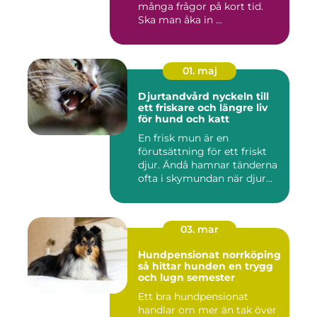
många frågor på kort tid.
Ska man åka in ...
01. maj
Djurtandvård nyckeln till
ett friskare och längre liv
för hund och katt
En frisk mun är en
förutsättning för ett friskt
djur. Ändå hamnar tänderna
ofta i skymundan när djur...
03. mar
Hundpensionat norrköping
så hittar hunden en trygg
och lugn semester
Ett bra hundpensionat
handlar om mer än tak över