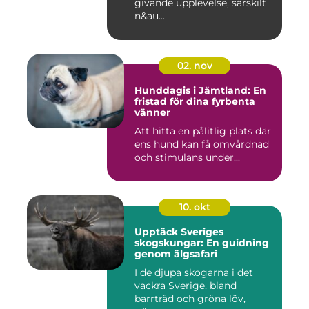
givande upplevelse, särskilt
n&au...
02. nov
Hunddagis i Jämtland: En
fristad för dina fyrbenta
vänner
Att hitta en pålitlig plats där
ens hund kan få omvårdnad
och stimulans under...
10. okt
Upptäck Sveriges
skogskungar: En guidning
genom älgsafari
I de djupa skogarna i det
vackra Sverige, bland
barrträd och gröna löv,