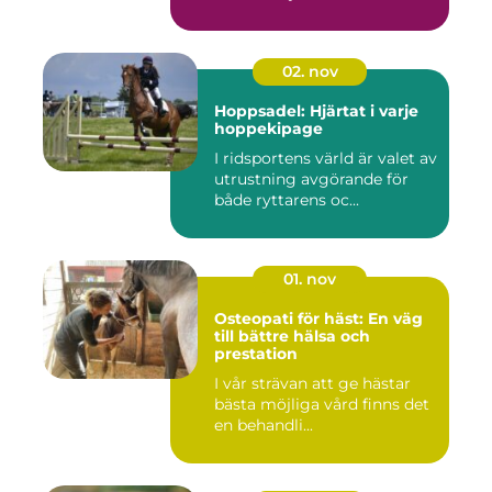
02. nov
Hoppsadel: Hjärtat i varje
hoppekipage
I ridsportens värld är valet av
utrustning avgörande för
både ryttarens oc...
01. nov
Osteopati för häst: En väg
till bättre hälsa och
prestation
I vår strävan att ge hästar
bästa möjliga vård finns det
en behandli...