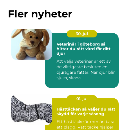
Fler nyheter
30. jul
Veterinär i göteborg så
hittar du rätt vård för ditt
djur
Att välja veterinär är ett av
de viktigaste besluten en
djurägare fattar. När djur blir
sjuka, skada...
01. jul
Hästtäcken så väljer du rätt
skydd för varje säsong
Ett hästtäcke är mer än bara
ett plagg. Rätt täcke hjälper