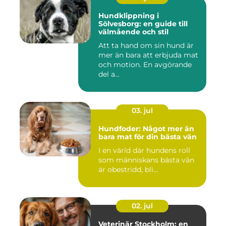
Hundklippning i
Sölvesborg: en guide till
välmående och stil
Att ta hand om sin hund är
mer än bara att erbjuda mat
och motion. En avgörande
del a...
03. jul
Hundfoder: Något mer än
bara mat för din bästa vän
I en värld där hundens roll
som människans bästa vän
är obestridd, bli...
02. jul
Veterinär Stockholm: en