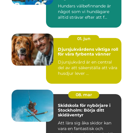
hundhalsband
Hundars välbefinnande är
något som vi hundägare
alltid strävar efter att f...
01. jun
Djursjukvårdens viktiga roll
för våra fyrbenta vänner
Djursjukvård är en central
del av att säkerställa att våra
husdjur lever ...
08. mar
Skidskola för nybörjare i
Stockholm: Börja ditt
skidäventyr
Att lära sig åka skidor kan
vara en fantastisk och