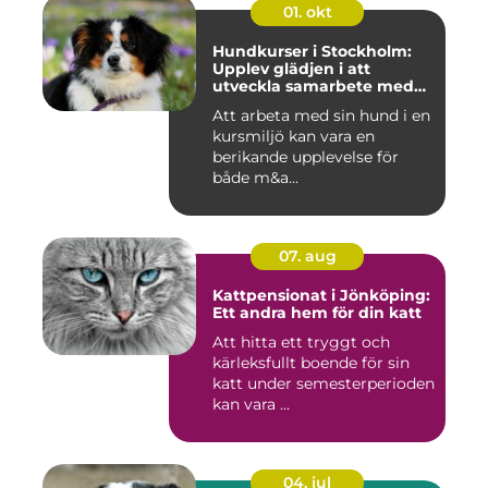
01. okt
Hundkurser i Stockholm:
Upplev glädjen i att
utveckla samarbete med
din hund
Att arbeta med sin hund i en
kursmiljö kan vara en
berikande upplevelse för
både m&a...
07. aug
Kattpensionat i Jönköping:
Ett andra hem för din katt
Att hitta ett tryggt och
kärleksfullt boende för sin
katt under semesterperioden
kan vara ...
04. jul