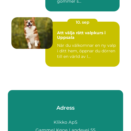
gömmer s...
10. sep
Att välja rätt valpkurs i
Uppsala
När du välkomnar en ny valp
i ditt hem, öppnar du dörren
till en värld av l...
Adress