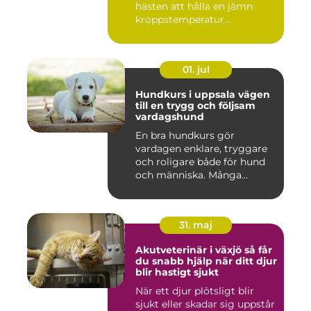
hästen att hålla en jämn
kroppstemperatur...
01. jul
Hundkurs i uppsala vägen
till en trygg och följsam
vardagshund
En bra hundkurs gör
vardagen enklare, tryggare
och roligare både för hund
och människa. Många
hundä...
31. maj
Akutveterinär i växjö så får
du snabb hjälp när ditt djur
blir hastigt sjukt
När ett djur plötsligt blir
sjukt eller skadar sig uppstår