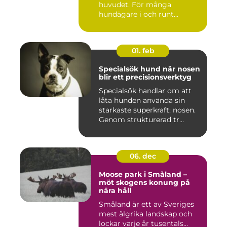
huvudet. För många
hundägare i och runt
Norrköping ...
01. feb
Specialsök hund när nosen
blir ett precisionsverktyg
Specialsök handlar om att
låta hunden använda sin
starkaste superkraft: nosen.
Genom strukturerad tr...
06. dec
Moose park i Småland –
möt skogens konung på
nära håll
Småland är ett av Sveriges
mest älgrika landskap och
lockar varje år tusentals...