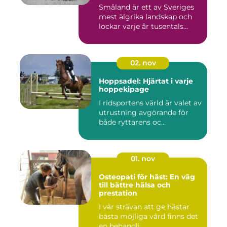
Småland är ett av Sveriges
mest älgrika landskap och
lockar varje år tusentals...
02. nov
Hoppsadel: Hjärtat i varje
hoppekipage
I ridsportens värld är valet av
utrustning avgörande för
både ryttarens oc...
01. nov
Osteopati för häst: En väg
till bättre hälsa och
prestation
I vår strävan att ge hästar
bästa möjliga vård finns det
en behandli...