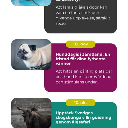
Att lära sig åka skidor kan
vara en fantastisk och
givande upplevelse, särskilt
n&au...
02. nov
Hunddagis i Jämtland: En
fristad för dina fyrbenta
vänner
Att hitta en pålitlig plats där
ens hund kan få omvårdnad
och stimulans under...
10. okt
Upptäck Sveriges
skogskungar: En guidning
genom älgsafari