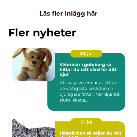
Läs fler inlägg här
Fler nyheter
30. jul
Veterinär i göteborg så
hittar du rätt vård för ditt
djur
Att välja veterinär är ett av
de viktigaste besluten en
djurägare fattar. När djur blir
sjuka, skada...
01. jul
Hästtäcken så väljer du rätt