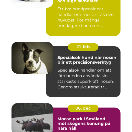
och lugn semester
Ett bra hundpensionat
handlar om mer än tak över
huvudet. För många
hundägare i och runt
Norrköping ...
01. feb
Specialsök hund när nosen
blir ett precisionsverktyg
Specialsök handlar om att
låta hunden använda sin
starkaste superkraft: nosen.
Genom strukturerad tr...
06. dec
Moose park i Småland –
möt skogens konung på
nära håll