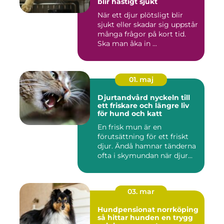
blir hastigt sjukt
När ett djur plötsligt blir
sjukt eller skadar sig uppstår
många frågor på kort tid.
Ska man åka in ...
01. maj
Djurtandvård nyckeln till
ett friskare och längre liv
för hund och katt
En frisk mun är en
förutsättning för ett friskt
djur. Ändå hamnar tänderna
ofta i skymundan när djur...
03. mar
Hundpensionat norrköping
så hittar hunden en trygg