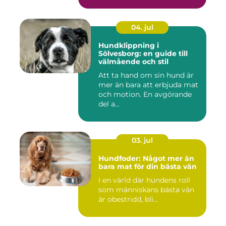
04. jul
Hundklippning i
Sölvesborg: en guide till
välmående och stil
Att ta hand om sin hund är
mer än bara att erbjuda mat
och motion. En avgörande
del a...
03. jul
Hundfoder: Något mer än
bara mat för din bästa vän
I en värld där hundens roll
som människans bästa vän
är obestridd, bli...