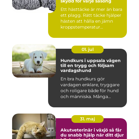
skydd för varje säsong
Ett hästtäcke är mer än bara
ett plagg. Rätt täcke hjälper
hästen att hålla en jämn
kroppstemperatur...
01. jul
Hundkurs i uppsala vägen
till en trygg och följsam
vardagshund
En bra hundkurs gör
vardagen enklare, tryggare
och roligare både för hund
och människa. Många
hundä...
31. maj
Akutveterinär i växjö så får
du snabb hjälp när ditt djur