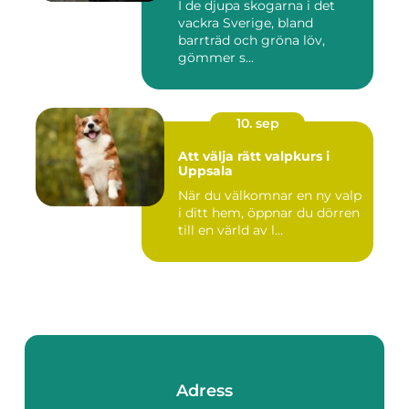
I de djupa skogarna i det
vackra Sverige, bland
barrträd och gröna löv,
gömmer s...
10. sep
Att välja rätt valpkurs i
Uppsala
När du välkomnar en ny valp
i ditt hem, öppnar du dörren
till en värld av l...
Adress