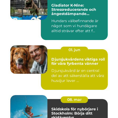
Gladiator K-Nine:
Stressreducerande och
ångestdämpande
hundhalsband
Hundars välbefinnande är
något som vi hundägare
alltid strävar efter att f...
01. jun
Djursjukvårdens viktiga roll
för våra fyrbenta vänner
Djursjukvård är en central
del av att säkerställa att våra
husdjur lever ...
08. mar
Skidskola för nybörjare i
Stockholm: Börja ditt
skidäventyr