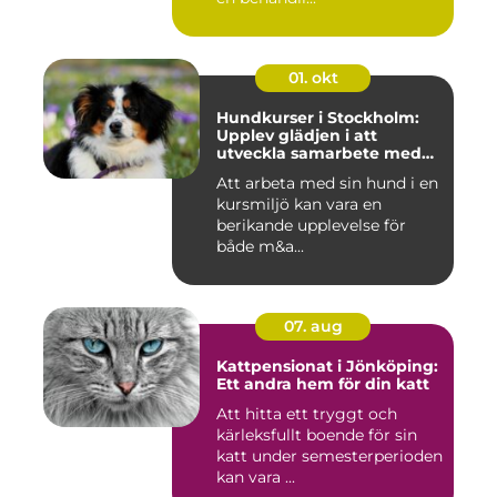
01. okt
Hundkurser i Stockholm:
Upplev glädjen i att
utveckla samarbete med
din hund
Att arbeta med sin hund i en
kursmiljö kan vara en
berikande upplevelse för
både m&a...
07. aug
Kattpensionat i Jönköping:
Ett andra hem för din katt
Att hitta ett tryggt och
kärleksfullt boende för sin
katt under semesterperioden
kan vara ...