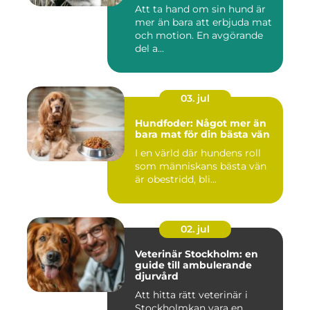
Att ta hand om sin hund är
mer än bara att erbjuda mat
och motion. En avgörande
del a...
03. jul
Hundfoder: Något mer än
bara mat för din bästa vän
I en värld där hundens roll
som människans bästa vän
är obestridd, bli...
02. jul
Veterinär Stockholm: en
guide till ambulerande
djurvård
Att hitta rätt veterinär i
Stockholmkan vara en