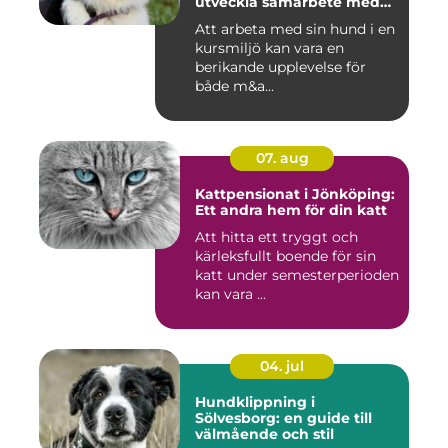
utveckla samarbete med
din hund
Att arbeta med sin hund i en
kursmiljö kan vara en
berikande upplevelse för
både m&a...
07. aug
Kattpensionat i Jönköping:
Ett andra hem för din katt
Att hitta ett tryggt och
kärleksfullt boende för sin
katt under semesterperioden
kan vara ...
04. jul
Hundklippning i
Sölvesborg: en guide till
välmående och stil