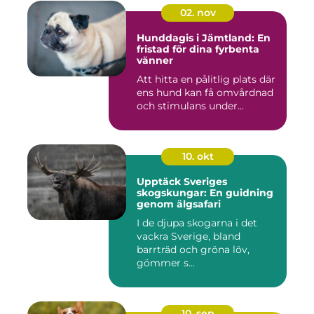
02. nov
Hunddagis i Jämtland: En
fristad för dina fyrbenta
vänner
Att hitta en pålitlig plats där
ens hund kan få omvårdnad
och stimulans under...
10. okt
Upptäck Sveriges
skogskungar: En guidning
genom älgsafari
I de djupa skogarna i det
vackra Sverige, bland
barrträd och gröna löv,
gömmer s...
10. sep