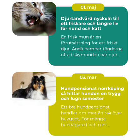
01. maj
Djurtandvård nyckeln till
ett friskare och längre liv
för hund och katt
En frisk mun är en
förutsättning för ett friskt
djur. Ändå hamnar tänderna
ofta i skymundan när djur...
03. mar
Hundpensionat norrköping
så hittar hunden en trygg
och lugn semester
Ett bra hundpensionat
handlar om mer än tak över
huvudet. För många
hundägare i och runt
Norrköping ...