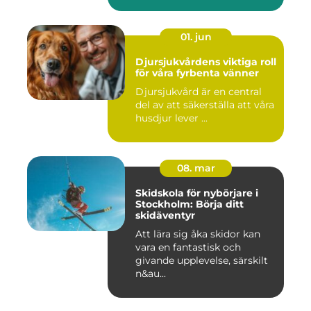
01. jun
Djursjukvårdens viktiga roll
för våra fyrbenta vänner
Djursjukvård är en central
del av att säkerställa att våra
husdjur lever ...
08. mar
Skidskola för nybörjare i
Stockholm: Börja ditt
skidäventyr
Att lära sig åka skidor kan
vara en fantastisk och
givande upplevelse, särskilt
n&au...