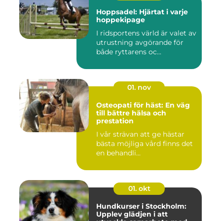
Hoppsadel: Hjärtat i varje
hoppekipage
I ridsportens värld är valet av
utrustning avgörande för
både ryttarens oc...
01. nov
Osteopati för häst: En väg
till bättre hälsa och
prestation
I vår strävan att ge hästar
bästa möjliga vård finns det
en behandli...
01. okt
Hundkurser i Stockholm:
Upplev glädjen i att