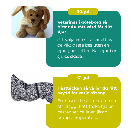
30. jul
Veterinär i göteborg så
hittar du rätt vård för ditt
djur
Att välja veterinär är ett av
de viktigaste besluten en
djurägare fattar. När djur blir
sjuka, skada...
01. jul
Hästtäcken så väljer du rätt
skydd för varje säsong
Ett hästtäcke är mer än bara
ett plagg. Rätt täcke hjälper
hästen att hålla en jämn
kroppstemperatur...