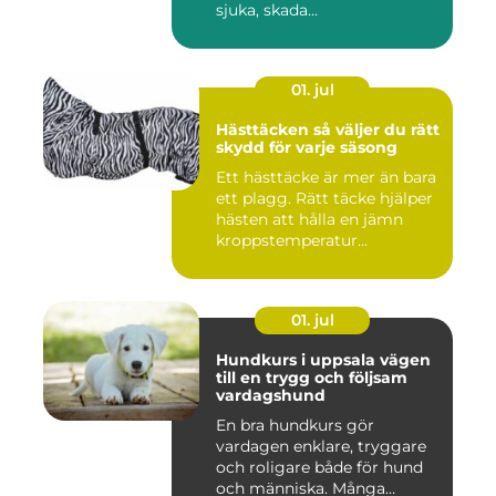
sjuka, skada...
01. jul
Hästtäcken så väljer du rätt
skydd för varje säsong
Ett hästtäcke är mer än bara
ett plagg. Rätt täcke hjälper
hästen att hålla en jämn
kroppstemperatur...
01. jul
Hundkurs i uppsala vägen
till en trygg och följsam
vardagshund
En bra hundkurs gör
vardagen enklare, tryggare
och roligare både för hund
och människa. Många