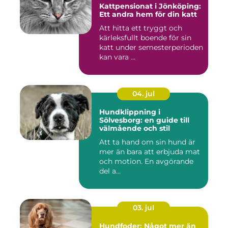
Kattpensionat i Jönköping:
Ett andra hem för din katt
Att hitta ett tryggt och
kärleksfullt boende för sin
katt under semesterperioden
kan vara ...
04. jul
Hundklippning i
Sölvesborg: en guide till
välmående och stil
Att ta hand om sin hund är
mer än bara att erbjuda mat
och motion. En avgörande
del a...
03. jul
Hundfoder: Något mer än