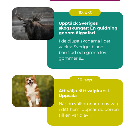
10. okt
Upptäck Sveriges
skogskungar: En guidning
genom älgsafari
I de djupa skogarna i det
vackra Sverige, bland
barrträd och gröna löv,
gömmer s...
10. sep
Att välja rätt valpkurs i
Uppsala
När du välkomnar en ny valp
i ditt hem, öppnar du dörren
till en värld av l...