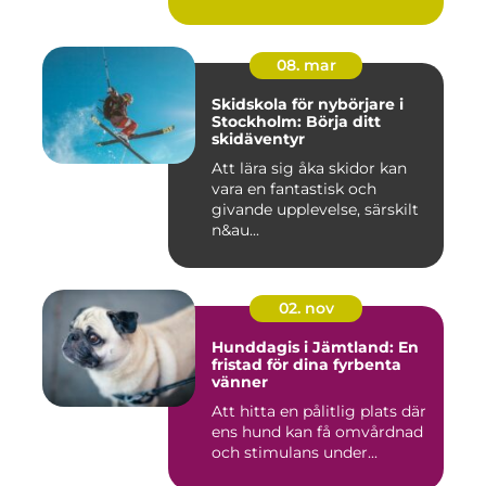
08. mar
Skidskola för nybörjare i
Stockholm: Börja ditt
skidäventyr
Att lära sig åka skidor kan
vara en fantastisk och
givande upplevelse, särskilt
n&au...
02. nov
Hunddagis i Jämtland: En
fristad för dina fyrbenta
vänner
Att hitta en pålitlig plats där
ens hund kan få omvårdnad
och stimulans under...