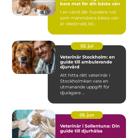
bara mat för din bästa vän
I en värld där hundens roll
som människans bästa vän
är obestridd, bli...
02. jul
Veterinär Stockholm: en
guide till ambulerande
djurvård
Att hitta rätt veterinär i
Stockholmkan vara en
utmanande uppgift för
djurägare ...
05. jun
Veterinär i Sollentuna: Din
guide till djurhälsa