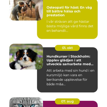
Osteopati för häst: En väg
till bättre hälsa och
prestation
I vår strävan att ge hästar
bästa möjliga vård finns det
en behandli...
01. okt
Hundkurser i Stockholm:
Upplev glädjen i att
utveckla samarbete med
din hund
Att arbeta med sin hund i en
kursmiljö kan vara en
berikande upplevelse för
både m&a...
07. aug