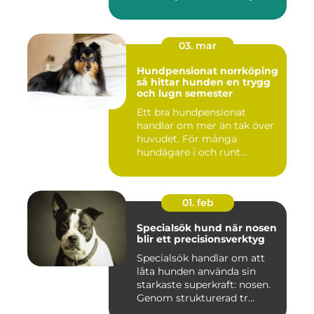
03. mar
Hundpensionat norrköping
så hittar hunden en trygg
och lugn semester
Ett bra hundpensionat
handlar om mer än tak över
huvudet. För många
hundägare i och runt
Norrköping ...
01. feb
Specialsök hund när nosen
blir ett precisionsverktyg
Specialsök handlar om att
låta hunden använda sin
starkaste superkraft: nosen.
Genom strukturerad tr...