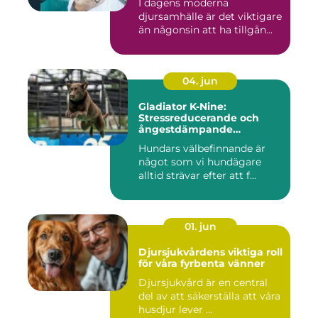
I dagens moderna
djursamhälle är det viktigare
än någonsin att ha tillgån...
04. jun
Gladiator K-Nine:
Stressreducerande och
ångestdämpande
hundhalsband
Hundars välbefinnande är
något som vi hundägare
alltid strävar efter att f...
01. jun
Djursjukvårdens viktiga roll
för våra fyrbenta vänner
Djursjukvård är en central
del av att säkerställa att våra
husdjur lever ...