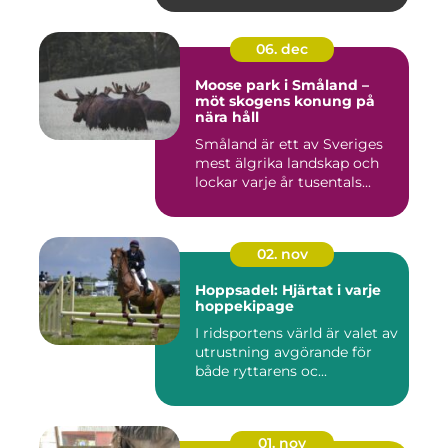
06. dec
Moose park i Småland –
möt skogens konung på
nära håll
Småland är ett av Sveriges
mest älgrika landskap och
lockar varje år tusentals...
02. nov
Hoppsadel: Hjärtat i varje
hoppekipage
I ridsportens värld är valet av
utrustning avgörande för
både ryttarens oc...
01. nov