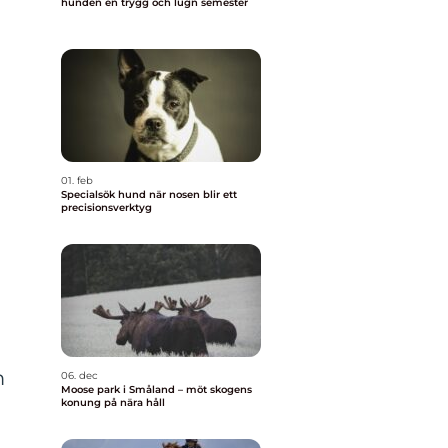
hunden en trygg och lugn semester
01. feb
Specialsök hund när nosen blir ett
precisionsverktyg
m
06. dec
Moose park i Småland – möt skogens
konung på nära håll