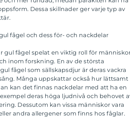
re och mer rundad, medan parakiten kan ha
ppsform. Dessa skillnader ger varje typ av
tär.
ul fågel och dess för- och nackdelar
gul fågel spelat en viktig roll för människor
ch inom forskning. En av de största
gul fågel som sällskapsdjur är deras vackra
sång. Många uppskattar också hur lättsamt
dan kan det finnas nackdelar med att ha en
ll exempel deras höga ljudnivå och behovet a
lering. Dessutom kan vissa människor vara
ller andra allergener som finns hos fåglar.