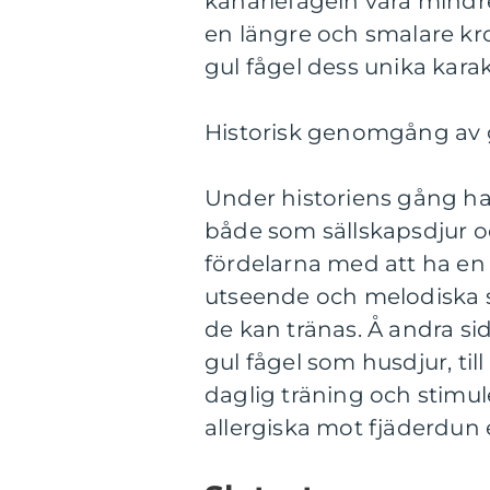
kanariefågeln vara mind
en längre och smalare kro
gul fågel dess unika karak
Historisk genomgång av g
Under historiens gång har 
både som sällskapsdjur o
fördelarna med att ha en 
utseende och melodiska 
de kan tränas. Å andra si
gul fågel som husdjur, ti
daglig träning och stimu
allergiska mot fjäderdun e