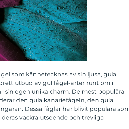
fågel som kännetecknas av sin ljusa, gula
 brett utbud av gul fågel-arter runt om i
har sin egen unika charm. De mest populära
uderar den gula kanariefågeln, den gula
ngaran. Dessa fåglar har blivit populära so
 deras vackra utseende och trevliga