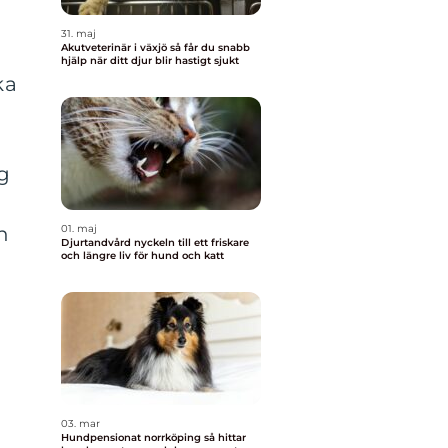
31. maj
Akutveterinär i växjö så får du snabb
hjälp när ditt djur blir hastigt sjukt
ka
ig
h
01. maj
Djurtandvård nyckeln till ett friskare
och längre liv för hund och katt
03. mar
Hundpensionat norrköping så hittar