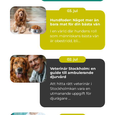
03. jul
Hundfoder: Något mer än
bara mat för din bästa vän
I en värld där hundens roll
som människans bästa vän
är obestridd, bli...
02. jul
Veterinär Stockholm: en
guide till ambulerande
djurvård
Att hitta rätt veterinär i
Stockholmkan vara en
utmanande uppgift för
djurägare ...