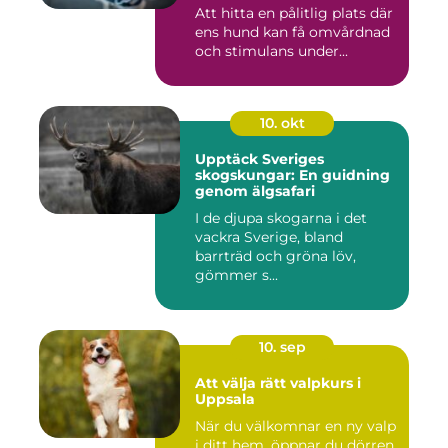
Att hitta en pålitlig plats där
ens hund kan få omvårdnad
och stimulans under...
10. okt
Upptäck Sveriges
skogskungar: En guidning
genom älgsafari
I de djupa skogarna i det
vackra Sverige, bland
barrträd och gröna löv,
gömmer s...
10. sep
Att välja rätt valpkurs i
Uppsala
När du välkomnar en ny valp
i ditt hem, öppnar du dörren