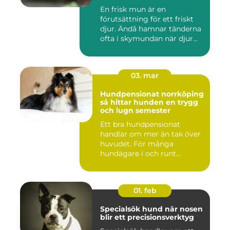
En frisk mun är en
förutsättning för ett friskt
djur. Ändå hamnar tänderna
ofta i skymundan när djur...
03. mar
Hundpensionat norrköping
så hittar hunden en trygg
och lugn semester
Ett bra hundpensionat
handlar om mer än tak över
huvudet. För många
hundägare i och runt
Norrköping ...
01. feb
Specialsök hund när nosen
blir ett precisionsverktyg