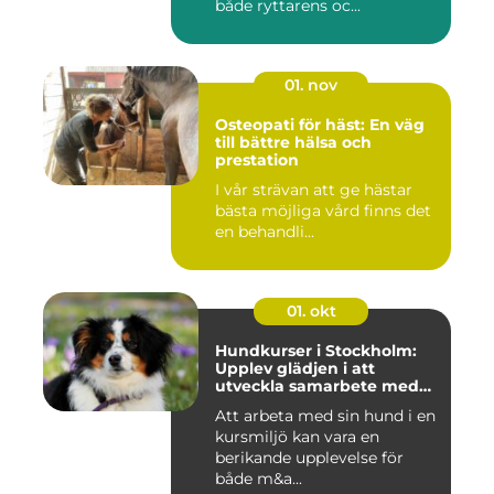
både ryttarens oc...
01. nov
Osteopati för häst: En väg
till bättre hälsa och
prestation
I vår strävan att ge hästar
bästa möjliga vård finns det
en behandli...
01. okt
Hundkurser i Stockholm:
Upplev glädjen i att
utveckla samarbete med
din hund
Att arbeta med sin hund i en
kursmiljö kan vara en
berikande upplevelse för
både m&a...