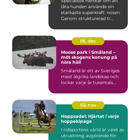
Specialsök handlar om att
låta hunden använda sin
starkaste superkraft: nosen.
Genom strukturerad tr...
06. dec
Moose park i Småland –
möt skogens konung på
nära håll
Småland är ett av Sveriges
mest älgrika landskap och
lockar varje år tusentals...
02. nov
Hoppsadel: Hjärtat i varje
hoppekipage
I ridsportens värld är valet av
utrustning avgörande för