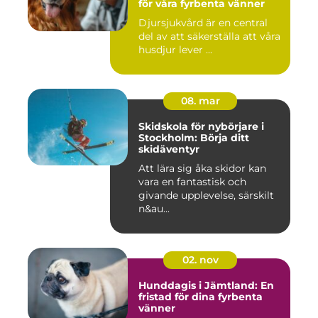
för våra fyrbenta vänner
Djursjukvård är en central
del av att säkerställa att våra
husdjur lever ...
08. mar
Skidskola för nybörjare i
Stockholm: Börja ditt
skidäventyr
Att lära sig åka skidor kan
vara en fantastisk och
givande upplevelse, särskilt
n&au...
02. nov
Hunddagis i Jämtland: En
fristad för dina fyrbenta
vänner