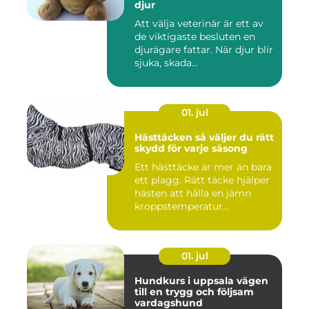
djur
Att välja veterinär är ett av
de viktigaste besluten en
djurägare fattar. När djur blir
sjuka, skada...
01. jul
Hästtäcken så väljer du rätt
skydd för varje säsong
Ett hästtäcke är mer än bara
ett plagg. Rätt täcke hjälper
hästen att hålla en jämn
kroppstemperatur...
01. jul
Hundkurs i uppsala vägen
till en trygg och följsam
vardagshund