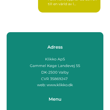
till en värld av l...
Adress
web:
www.klikko.dk
Menu