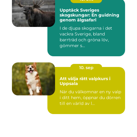
Upptäck Sveriges
skogskungar: En guidning
genom älgsafari
I de djupa skogarna i det
vackra Sverige, bland
barrträd och gröna löv,
gömmer s...
10. sep
Att välja rätt valpkurs i
Uppsala
När du välkomnar en ny valp
i ditt hem, öppnar du dörren
till en värld av l...