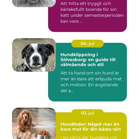
Att hitta ett tryggt och
kärleksfullt boende för sin
katt under semesterperioden
kan vara ...
04. jul
Hundklippning i
Sölvesborg: en guide till
välmående och stil
Att ta hand om sin hund är
mer än bara att erbjuda mat
och motion. En avgörande
del a...
03. jul
Hundfoder: Något mer än
bara mat för din bästa vän
I en värld där hundens roll