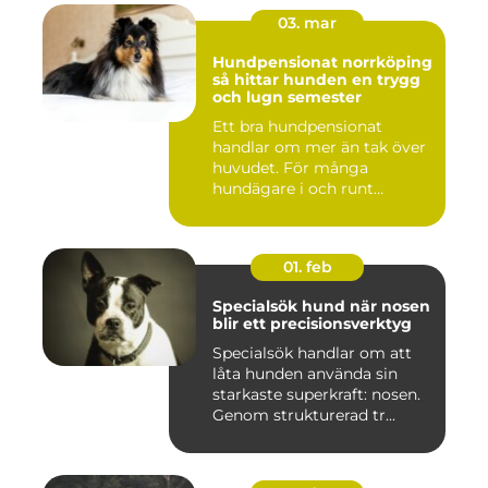
03. mar
Hundpensionat norrköping
så hittar hunden en trygg
och lugn semester
Ett bra hundpensionat
handlar om mer än tak över
huvudet. För många
hundägare i och runt
Norrköping ...
01. feb
Specialsök hund när nosen
blir ett precisionsverktyg
Specialsök handlar om att
låta hunden använda sin
starkaste superkraft: nosen.
Genom strukturerad tr...