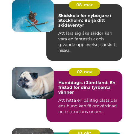
08. mar
Skidskola för nybörjare i
Stockholm: Börja ditt
skidäventyr
Att lära sig åka skidor kan
vara en fantastisk och
givande upplevelse, särskilt
n&au...
02. nov
Hunddagis i Jämtland: En
fristad för dina fyrbenta
vänner
Att hitta en pålitlig plats där
ens hund kan få omvårdnad
och stimulans under...
10. okt