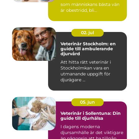
som människans bästa vän
är obestridd, bli...
02. jul
Veterinär Stockholm: en
guide till ambulerande
djurvård
Att hitta rätt veterinär i
Stockholmkan vara en
utmanande uppgift för
djurägare ...
05. jun
Veterinär i Sollentuna: Din
guide till djurhälsa
I dagens moderna
djursamhälle är det viktigare
än någonsin att ha tillgån...