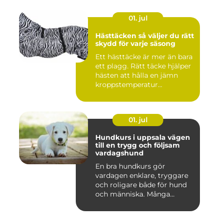
01. jul
Hästtäcken så väljer du rätt
skydd för varje säsong
Ett hästtäcke är mer än bara
ett plagg. Rätt täcke hjälper
hästen att hålla en jämn
kroppstemperatur...
01. jul
Hundkurs i uppsala vägen
till en trygg och följsam
vardagshund
En bra hundkurs gör
vardagen enklare, tryggare
och roligare både för hund
och människa. Många
hundä...