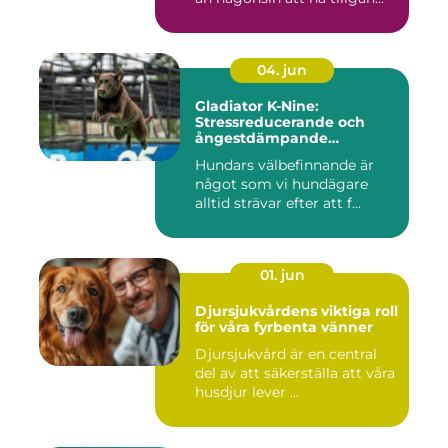
04. jun
Gladiator K-Nine:
Stressreducerande och
ångestdämpande
hundhalsband
Hundars välbefinnande är
något som vi hundägare
alltid strävar efter att f...
01. jun
Djursjukvårdens viktiga roll
för våra fyrbenta vänner
Djursjukvård är en central
del av att säkerställa att våra
husdjur lever ...