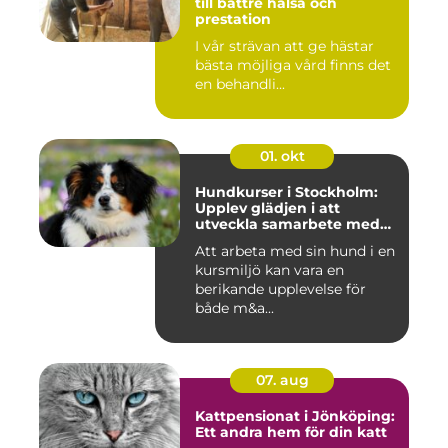
till bättre hälsa och
prestation
I vår strävan att ge hästar
bästa möjliga vård finns det
en behandli...
01. okt
Hundkurser i Stockholm:
Upplev glädjen i att
utveckla samarbete med
din hund
Att arbeta med sin hund i en
kursmiljö kan vara en
berikande upplevelse för
både m&a...
07. aug
Kattpensionat i Jönköping:
Ett andra hem för din katt