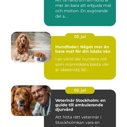
Att ta hand om sin hund är
mer än bara att erbjuda mat
och motion. En avgörande
del a...
03. jul
Hundfoder: Något mer än
bara mat för din bästa vän
I en värld där hundens roll
som människans bästa vän
är obestridd, bli...
02. jul
Veterinär Stockholm: en
guide till ambulerande
djurvård
Att hitta rätt veterinär i
Stockholmkan vara en