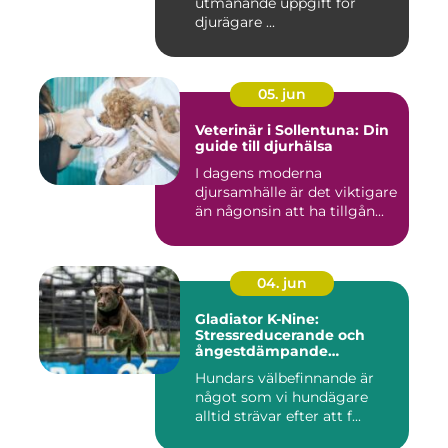
utmanande uppgift för
djurägare ...
05. jun
Veterinär i Sollentuna: Din
guide till djurhälsa
I dagens moderna
djursamhälle är det viktigare
än någonsin att ha tillgån...
04. jun
Gladiator K-Nine:
Stressreducerande och
ångestdämpande
hundhalsband
Hundars välbefinnande är
något som vi hundägare
alltid strävar efter att f...