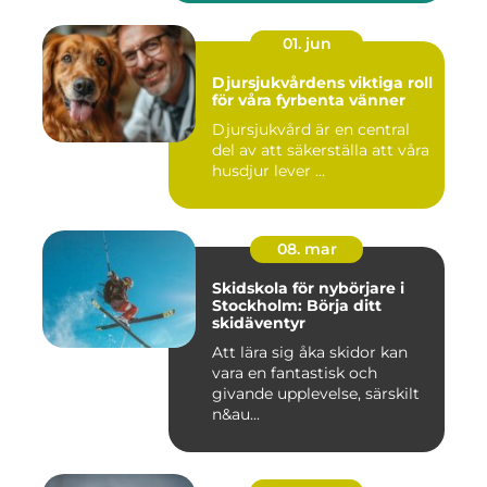
01. jun
Djursjukvårdens viktiga roll
för våra fyrbenta vänner
Djursjukvård är en central
del av att säkerställa att våra
husdjur lever ...
08. mar
Skidskola för nybörjare i
Stockholm: Börja ditt
skidäventyr
Att lära sig åka skidor kan
vara en fantastisk och
givande upplevelse, särskilt
n&au...