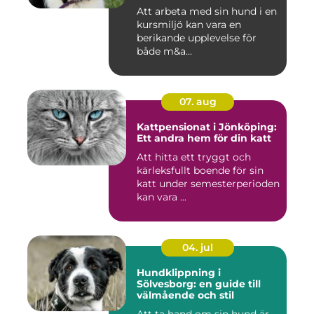
din hund
Att arbeta med sin hund i en
kursmiljö kan vara en
berikande upplevelse för
både m&a...
07. aug
Kattpensionat i Jönköping:
Ett andra hem för din katt
Att hitta ett tryggt och
kärleksfullt boende för sin
katt under semesterperioden
kan vara ...
04. jul
Hundklippning i
Sölvesborg: en guide till
välmående och stil