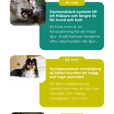
01. maj
Djurtandvård nyckeln till
ett friskare och längre liv
för hund och katt
En frisk mun är en
förutsättning för ett friskt
djur. Ändå hamnar tänderna
ofta i skymundan när djur...
03. mar
Hundpensionat norrköping
så hittar hunden en trygg
och lugn semester
Ett bra hundpensionat
handlar om mer än tak över
huvudet. För många
hundägare i och runt
Norrköping ...