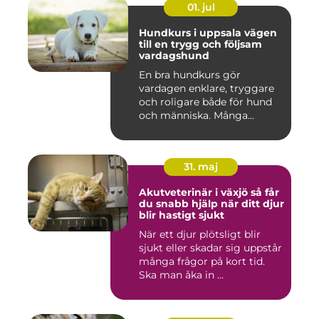
01. jul
Hundkurs i uppsala vägen
till en trygg och följsam
vardagshund
En bra hundkurs gör
vardagen enklare, tryggare
och roligare både för hund
och människa. Många
hundä...
31. maj
Akutveterinär i växjö så får
du snabb hjälp när ditt djur
blir hastigt sjukt
När ett djur plötsligt blir
sjukt eller skadar sig uppstår
många frågor på kort tid.
Ska man åka in ...