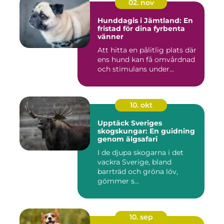
02. nov
Hunddagis i Jämtland: En
fristad för dina fyrbenta
vänner
Att hitta en pålitlig plats där
ens hund kan få omvårdnad
och stimulans under...
10. okt
Upptäck Sveriges
skogskungar: En guidning
genom älgsafari
I de djupa skogarna i det
vackra Sverige, bland
barrträd och gröna löv,
gömmer s...
10. sep