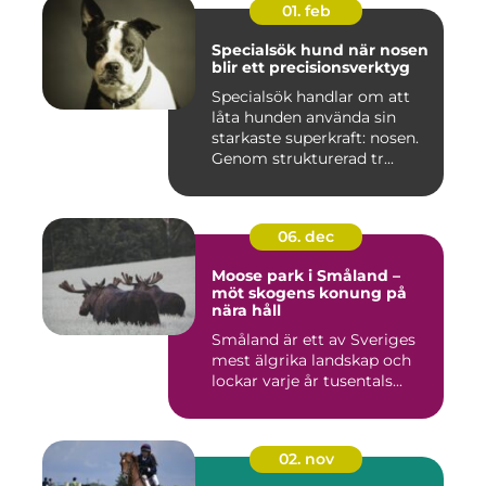
01. feb
Specialsök hund när nosen
blir ett precisionsverktyg
Specialsök handlar om att
låta hunden använda sin
starkaste superkraft: nosen.
Genom strukturerad tr...
06. dec
Moose park i Småland –
möt skogens konung på
nära håll
Småland är ett av Sveriges
mest älgrika landskap och
lockar varje år tusentals...
02. nov