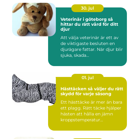
30. jul
Veterinär i göteborg så
hittar du rätt vård för ditt
djur
Att välja veterinär är ett av
de viktigaste besluten en
djurägare fattar. När djur blir
sjuka, skada...
01. jul
Hästtäcken så väljer du rätt
skydd för varje säsong
Ett hästtäcke är mer än bara
ett plagg. Rätt täcke hjälper
hästen att hålla en jämn
kroppstemperatur...