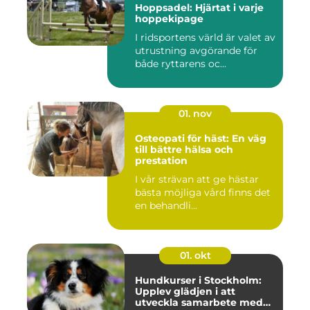
Hoppsadel: Hjärtat i varje
hoppekipage
I ridsportens värld är valet av
utrustning avgörande för
både ryttarens oc...
01. nov
Osteopati för häst: En väg
till bättre hälsa och
prestation
I vår strävan att ge hästar
bästa möjliga vård finns det
en behandli...
01. okt
Hundkurser i Stockholm:
Upplev glädjen i att
utveckla samarbete med