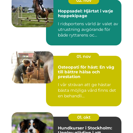
02. nov
Hoppsadel: Hjärtat i varje
hoppekipage
I ridsportens värld är valet av
utrustning avgörande för
både ryttarens oc...
01. nov
Osteopati för häst: En väg
till bättre hälsa och
prestation
I vår strävan att ge hästar
bästa möjliga vård finns det
en behandli...
01. okt
Hundkurser i Stockholm:
Upplev glädjen i att