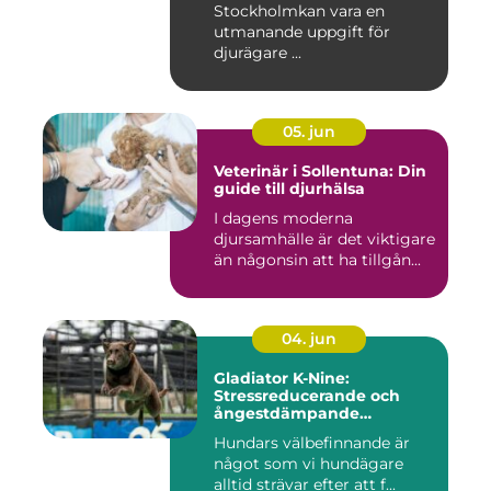
Stockholmkan vara en
utmanande uppgift för
djurägare ...
05. jun
Veterinär i Sollentuna: Din
guide till djurhälsa
I dagens moderna
djursamhälle är det viktigare
än någonsin att ha tillgån...
04. jun
Gladiator K-Nine:
Stressreducerande och
ångestdämpande
hundhalsband
Hundars välbefinnande är
något som vi hundägare
alltid strävar efter att f...