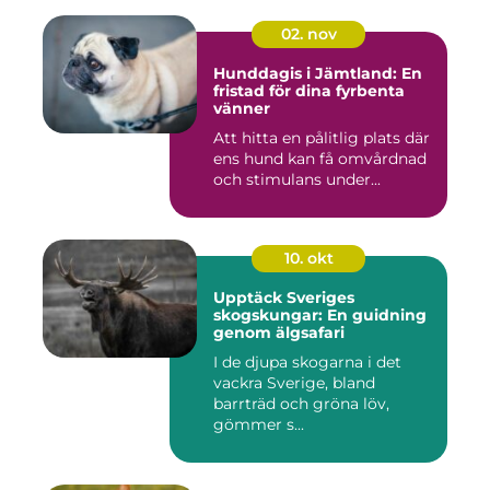
02. nov
Hunddagis i Jämtland: En
fristad för dina fyrbenta
vänner
Att hitta en pålitlig plats där
ens hund kan få omvårdnad
och stimulans under...
10. okt
Upptäck Sveriges
skogskungar: En guidning
genom älgsafari
I de djupa skogarna i det
vackra Sverige, bland
barrträd och gröna löv,
gömmer s...