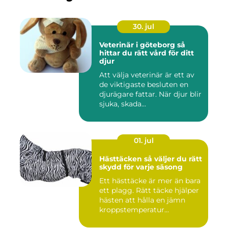
30. jul
Veterinär i göteborg så
hittar du rätt vård för ditt
djur
Att välja veterinär är ett av
de viktigaste besluten en
djurägare fattar. När djur blir
sjuka, skada...
01. jul
Hästtäcken så väljer du rätt
skydd för varje säsong
Ett hästtäcke är mer än bara
ett plagg. Rätt täcke hjälper
hästen att hålla en jämn
kroppstemperatur...