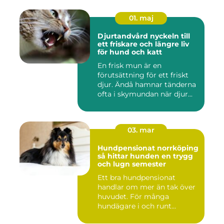
01. maj
Djurtandvård nyckeln till
ett friskare och längre liv
för hund och katt
En frisk mun är en
förutsättning för ett friskt
djur. Ändå hamnar tänderna
ofta i skymundan när djur...
03. mar
Hundpensionat norrköping
så hittar hunden en trygg
och lugn semester
Ett bra hundpensionat
handlar om mer än tak över
huvudet. För många
hundägare i och runt
Norrköping ...