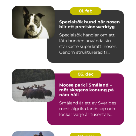
01. feb
Specialsök hund när nosen
blir ett precisionsverktyg
Specialsök handlar om att
låta hunden använda sin
starkaste superkraft: nosen.
Genom strukturerad tr...
06. dec
Moose park i Småland –
möt skogens konung på
nära håll
Småland är ett av Sveriges
mest älgrika landskap och
lockar varje år tusentals...