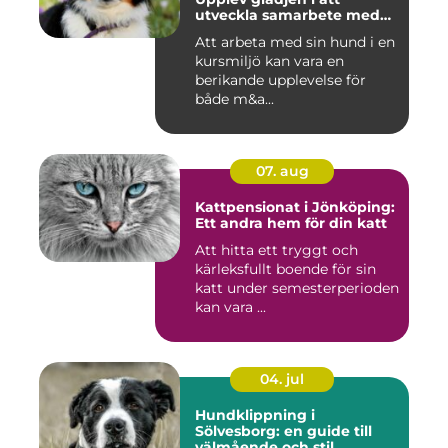
utveckla samarbete med
din hund
Att arbeta med sin hund i en
kursmiljö kan vara en
berikande upplevelse för
både m&a...
07. aug
Kattpensionat i Jönköping:
Ett andra hem för din katt
Att hitta ett tryggt och
kärleksfullt boende för sin
katt under semesterperioden
kan vara ...
04. jul
Hundklippning i
Sölvesborg: en guide till
välmående och stil