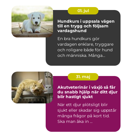
01. jul
Hundkurs i uppsala vägen
till en trygg och följsam
vardagshund
En bra hundkurs gör
vardagen enklare, tryggare
och roligare både för hund
och människa. Många
hundä...
31. maj
Akutveterinär i växjö så får
du snabb hjälp när ditt djur
blir hastigt sjukt
När ett djur plötsligt blir
sjukt eller skadar sig uppstår
många frågor på kort tid.
Ska man åka in ...