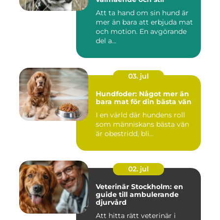
Att ta hand om sin hund är
mer än bara att erbjuda mat
och motion. En avgörande
del a...
03. jul
Hundfoder: Något mer än
bara mat för din bästa vän
I en värld där hundens roll
som människans bästa vän
är obestridd, bli...
02. jul
Veterinär Stockholm: en
guide till ambulerande
djurvård
Att hitta rätt veterinär i