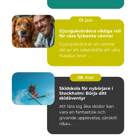
01. jun
Djursjukvårdens viktiga roll
för våra fyrbenta vänner
Djursjukvård är en central
del av att säkerställa att våra
husdjur lever ...
08. mar
Skidskola för nybörjare i
Stockholm: Börja ditt
skidäventyr
Att lära sig åka skidor kan
vara en fantastisk och
givande upplevelse, särskilt
n&au...