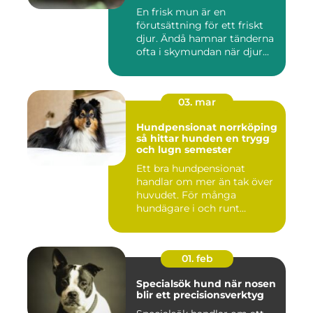
En frisk mun är en
förutsättning för ett friskt
djur. Ändå hamnar tänderna
ofta i skymundan när djur...
03. mar
Hundpensionat norrköping
så hittar hunden en trygg
och lugn semester
Ett bra hundpensionat
handlar om mer än tak över
huvudet. För många
hundägare i och runt
Norrköping ...
01. feb
Specialsök hund när nosen
blir ett precisionsverktyg