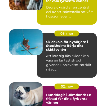
för våra fyrbenta vänner
Djursjukvård är en central
del av att säkerställa att våra
husdjur lever ...
08. mar
Skidskola för nybörjare i
Stockholm: Börja ditt
skidäventyr
Att lära sig åka skidor kan
vara en fantastisk och
givande upplevelse, särskilt
n&au...
02. nov
Hunddagis i Jämtland: En
fristad för dina fyrbenta
vänner