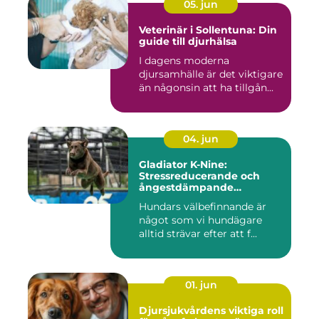
05. jun
Veterinär i Sollentuna: Din
guide till djurhälsa
I dagens moderna
djursamhälle är det viktigare
än någonsin att ha tillgån...
04. jun
Gladiator K-Nine:
Stressreducerande och
ångestdämpande
hundhalsband
Hundars välbefinnande är
något som vi hundägare
alltid strävar efter att f...
01. jun
Djursjukvårdens viktiga roll