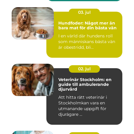
03. jul
Hundfoder: Något mer än
bara mat för din bästa vän
I en värld där hundens roll
som människans bästa vän
är obestridd, bli...
02. jul
Veterinär Stockholm: en
guide till ambulerande
djurvård
Att hitta rätt veterinär i
Stockholmkan vara en
utmanande uppgift för
djurägare ...