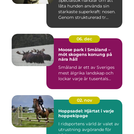
Specialsök handlar om att
låta hunden använda sin
starkaste superkraft: nosen.
Genom strukturerad tr...
06. dec
Moose park i Småland –
möt skogens konung på
nära håll
Småland är ett av Sveriges
mest älgrika landskap och
lockar varje år tusentals...
02. nov
Hoppsadel: Hjärtat i varje
hoppekipage
I ridsportens värld är valet av
utrustning avgörande för