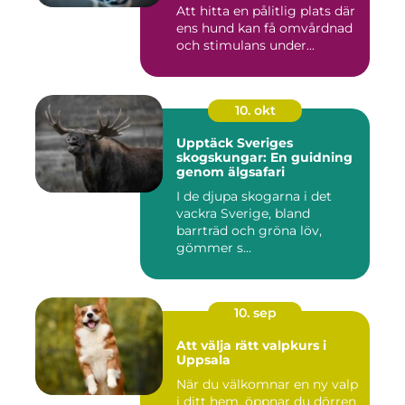
Att hitta en pålitlig plats där
ens hund kan få omvårdnad
och stimulans under...
10. okt
Upptäck Sveriges
skogskungar: En guidning
genom älgsafari
I de djupa skogarna i det
vackra Sverige, bland
barrträd och gröna löv,
gömmer s...
10. sep
Att välja rätt valpkurs i
Uppsala
När du välkomnar en ny valp
i ditt hem, öppnar du dörren