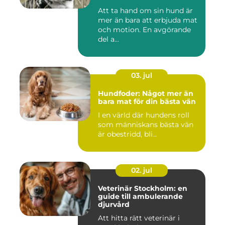
Att ta hand om sin hund är
mer än bara att erbjuda mat
och motion. En avgörande
del a...
03. jul
Hundfoder: Något mer än
bara mat för din bästa vän
I en värld där hundens roll
som människans bästa vän
är obestridd, bli...
02. jul
Veterinär Stockholm: en
guide till ambulerande
djurvård
Att hitta rätt veterinär i