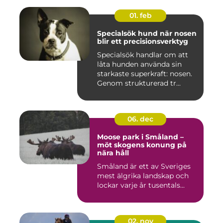
01. feb
Specialsök hund när nosen
blir ett precisionsverktyg
Specialsök handlar om att
låta hunden använda sin
starkaste superkraft: nosen.
Genom strukturerad tr...
06. dec
Moose park i Småland –
möt skogens konung på
nära håll
Småland är ett av Sveriges
mest älgrika landskap och
lockar varje år tusentals...
02. nov