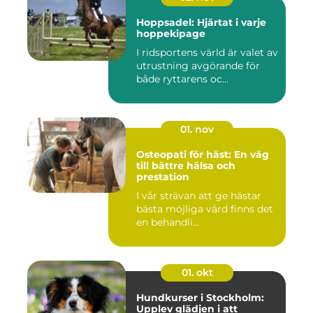
Hoppsadel: Hjärtat i varje
hoppekipage
I ridsportens värld är valet av
utrustning avgörande för
både ryttarens oc...
01. nov
Osteopati för häst: En väg
till bättre hälsa och
prestation
I vår strävan att ge hästar
bästa möjliga vård finns det
en behandli...
01. okt
Hundkurser i Stockholm:
Upplev glädjen i att