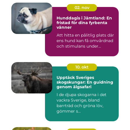
02. nov
Hunddagis i Jämtland: En
fristad för dina fyrbenta
vänner
Att hitta en pålitlig plats där
ens hund kan få omvårdnad
och stimulans under...
10. okt
Upptäck Sveriges
skogskungar: En guidning
genom älgsafari
I de djupa skogarna i det
vackra Sverige, bland
barrträd och gröna löv,
gömmer s...