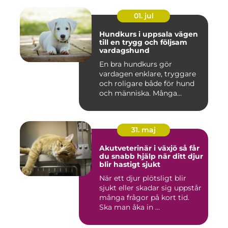
01. jul
Hundkurs i uppsala vägen
till en trygg och följsam
vardagshund
En bra hundkurs gör
vardagen enklare, tryggare
och roligare både för hund
och människa. Många
hundä...
31. maj
Akutveterinär i växjö så får
du snabb hjälp när ditt djur
blir hastigt sjukt
När ett djur plötsligt blir
sjukt eller skadar sig uppstår
många frågor på kort tid.
Ska man åka in ...