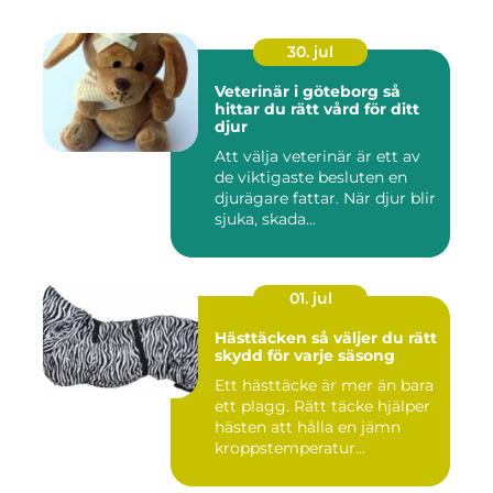
30. jul
Veterinär i göteborg så
hittar du rätt vård för ditt
djur
Att välja veterinär är ett av
de viktigaste besluten en
djurägare fattar. När djur blir
sjuka, skada...
01. jul
Hästtäcken så väljer du rätt
skydd för varje säsong
Ett hästtäcke är mer än bara
ett plagg. Rätt täcke hjälper
hästen att hålla en jämn
kroppstemperatur...