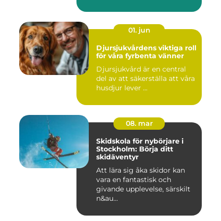
01. jun
Djursjukvårdens viktiga roll
för våra fyrbenta vänner
Djursjukvård är en central
del av att säkerställa att våra
husdjur lever ...
08. mar
Skidskola för nybörjare i
Stockholm: Börja ditt
skidäventyr
Att lära sig åka skidor kan
vara en fantastisk och
givande upplevelse, särskilt
n&au...