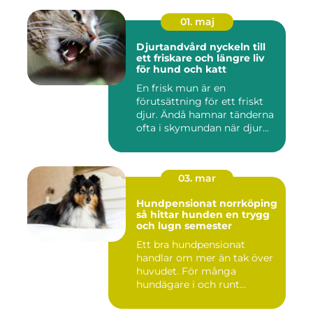
01. maj
Djurtandvård nyckeln till
ett friskare och längre liv
för hund och katt
En frisk mun är en
förutsättning för ett friskt
djur. Ändå hamnar tänderna
ofta i skymundan när djur...
03. mar
Hundpensionat norrköping
så hittar hunden en trygg
och lugn semester
Ett bra hundpensionat
handlar om mer än tak över
huvudet. För många
hundägare i och runt
Norrköping ...