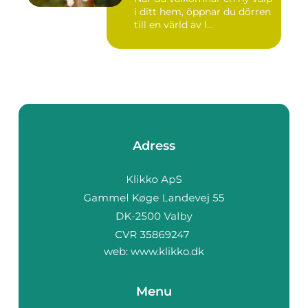
i ditt hem, öppnar du dörren
till en värld av l...
Adress
web:
www.klikko.dk
Menu