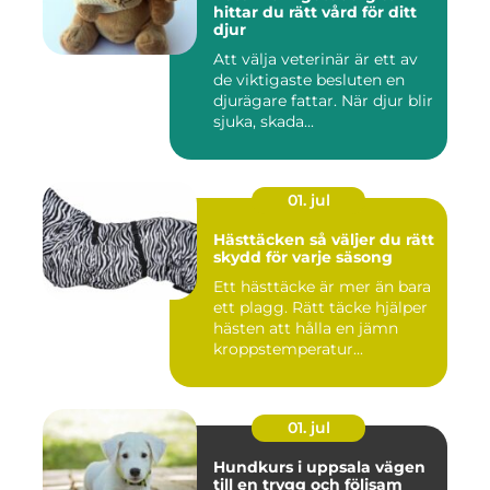
hittar du rätt vård för ditt
djur
Att välja veterinär är ett av
de viktigaste besluten en
djurägare fattar. När djur blir
sjuka, skada...
01. jul
Hästtäcken så väljer du rätt
skydd för varje säsong
Ett hästtäcke är mer än bara
ett plagg. Rätt täcke hjälper
hästen att hålla en jämn
kroppstemperatur...
01. jul
Hundkurs i uppsala vägen
till en trygg och följsam