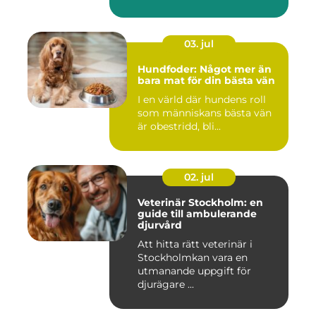
03. jul
Hundfoder: Något mer än
bara mat för din bästa vän
I en värld där hundens roll
som människans bästa vän
är obestridd, bli...
02. jul
Veterinär Stockholm: en
guide till ambulerande
djurvård
Att hitta rätt veterinär i
Stockholmkan vara en
utmanande uppgift för
djurägare ...