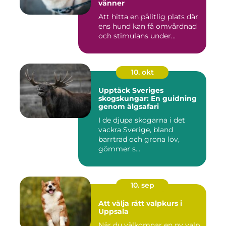
vänner
Att hitta en pålitlig plats där
ens hund kan få omvårdnad
och stimulans under...
10. okt
Upptäck Sveriges
skogskungar: En guidning
genom älgsafari
I de djupa skogarna i det
vackra Sverige, bland
barrträd och gröna löv,
gömmer s...
10. sep
Att välja rätt valpkurs i
Uppsala
När du välkomnar en ny valp