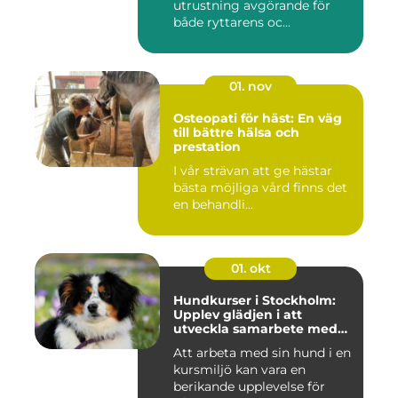
utrustning avgörande för
både ryttarens oc...
01. nov
Osteopati för häst: En väg
till bättre hälsa och
prestation
I vår strävan att ge hästar
bästa möjliga vård finns det
en behandli...
01. okt
Hundkurser i Stockholm:
Upplev glädjen i att
utveckla samarbete med
din hund
Att arbeta med sin hund i en
kursmiljö kan vara en
berikande upplevelse för