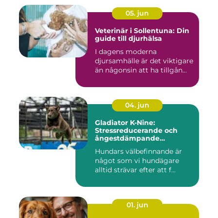
05. jun
Veterinär i Sollentuna: Din
guide till djurhälsa
I dagens moderna
djursamhälle är det viktigare
än någonsin att ha tillgån...
04. jun
Gladiator K-Nine:
Stressreducerande och
ångestdämpande
hundhalsband
Hundars välbefinnande är
något som vi hundägare
alltid strävar efter att f...
01. jun