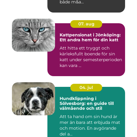
både m&a...
07. aug
Kattpensionat i Jönköping:
Ett andra hem för din katt
Att hitta ett tryggt och
kärleksfullt boende för sin
katt under semesterperioden
kan vara ...
04. jul
Hundklippning i
Sölvesborg: en guide till
välmående och stil
Att ta hand om sin hund är
mer än bara att erbjuda mat
och motion. En avgörande
del a...