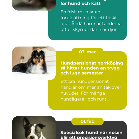
för hund och katt
En frisk mun är en
förutsättning för ett friskt
djur. Ändå hamnar tänderna
ofta i skymundan när djur...
03. mar
Hundpensionat norrköping
så hittar hunden en trygg
och lugn semester
Ett bra hundpensionat
handlar om mer än tak över
huvudet. För många
hundägare i och runt
Norrköping ...
01. feb
Specialsök hund när nosen
blir ett precisionsverktyg