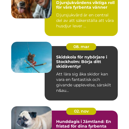
Djursjukvårdens viktiga roll
för våra fyrbenta vänner
Djursjukvård är en central
del av att säkerställa att våra
husdjur lever ...
08. mar
Skidskola för nybörjare i
Stockholm: Börja ditt
skidäventyr
Att lära sig åka skidor kan
vara en fantastisk och
givande upplevelse, särskilt
n&au...
02. nov
Hunddagis i Jämtland: En
fristad för dina fyrbenta