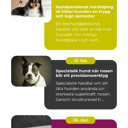
Hundpensionat norrköping
så hittar hunden en trygg
och lugn semester
Ett bra hundpensionat
handlar om mer än tak över
huvudet. För många
hundägare i och runt
Norrköping ...
01. feb
Specialsök hund när nosen
blir ett precisionsverktyg
Specialsök handlar om att
låta hunden använda sin
starkaste superkraft: nosen.
Genom strukturerad tr...
06. dec