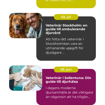
är obestridd, bli...
02. jul
Veterinär Stockholm: en
guide till ambulerande
djurvård
Att hitta rätt veterinär i
Stockholmkan vara en
utmanande uppgift för
djurägare ...
05. jun
Veterinär i Sollentuna: Din
guide till djurhälsa
I dagens moderna
djursamhälle är det viktigare
än någonsin att ha tillgån...