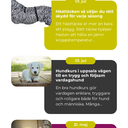
01. jul
Hästtäcken så väljer du rätt
skydd för varje säsong
Ett hästtäcke är mer än bara
ett plagg. Rätt täcke hjälper
hästen att hålla en jämn
kroppstemperatur...
01. jul
Hundkurs i uppsala vägen
till en trygg och följsam
vardagshund
En bra hundkurs gör
vardagen enklare, tryggare
och roligare både för hund
och människa. Många
hundä...
31. maj