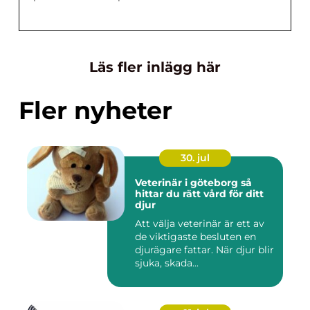
Läs fler inlägg här
Fler nyheter
30. jul
Veterinär i göteborg så
hittar du rätt vård för ditt
djur
Att välja veterinär är ett av
de viktigaste besluten en
djurägare fattar. När djur blir
sjuka, skada...