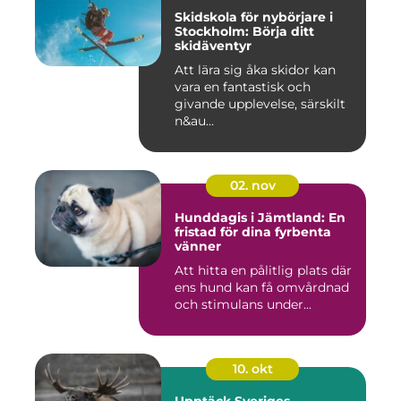
Skidskola för nybörjare i
Stockholm: Börja ditt
skidäventyr
Att lära sig åka skidor kan
vara en fantastisk och
givande upplevelse, särskilt
n&au...
02. nov
Hunddagis i Jämtland: En
fristad för dina fyrbenta
vänner
Att hitta en pålitlig plats där
ens hund kan få omvårdnad
och stimulans under...
10. okt