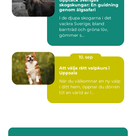
Upptäck Sveriges
skogskungar: En guidning
genom älgsafari
I de djupa skogarna i det
vackra Sverige, bland
barrträd och gröna löv,
gömmer s...
10. sep
Att välja rätt valpkurs i
Uppsala
När du välkomnar en ny valp
i ditt hem, öppnar du dörren
till en värld av l...