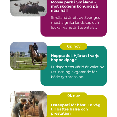
Moose park i Småland –
möt skogens konung på
nära håll
Småland är ett av Sveriges
mest älgrika landskap och
lockar varje år tusentals...
02. nov
Hoppsadel: Hjärtat i varje
hoppekipage
I ridsportens värld är valet av
utrustning avgörande för
både ryttarens oc...
01. nov
Osteopati för häst: En väg
till bättre hälsa och
prestation