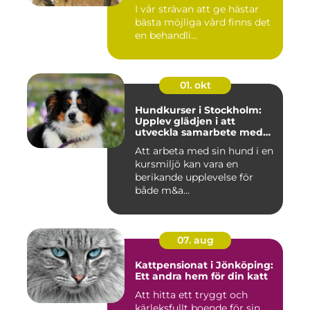
I vår strävan att ge hästar
bästa möjliga vård finns det
en behandli...
01. okt
Hundkurser i Stockholm:
Upplev glädjen i att
utveckla samarbete med
din hund
Att arbeta med sin hund i en
kursmiljö kan vara en
berikande upplevelse för
både m&a...
07. aug
Kattpensionat i Jönköping:
Ett andra hem för din katt
Att hitta ett tryggt och
kärleksfullt boende för sin