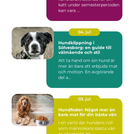
katt under semesterperioden
kan vara ...
04. jul
Hundklippning i
Sölvesborg: en guide till
välmående och stil
Att ta hand om sin hund är
mer än bara att erbjuda mat
och motion. En avgörande
del a...
03. jul
Hundfoder: Något mer än
bara mat för din bästa vän
I en värld där hundens roll
som människans bästa vän