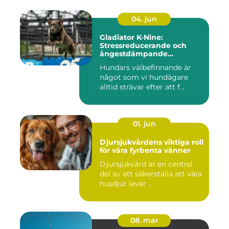
04. jun
Gladiator K-Nine:
Stressreducerande och
ångestdämpande
hundhalsband
Hundars välbefinnande är
något som vi hundägare
alltid strävar efter att f...
01. jun
Djursjukvårdens viktiga roll
för våra fyrbenta vänner
Djursjukvård är en central
del av att säkerställa att våra
husdjur lever ...
08. mar