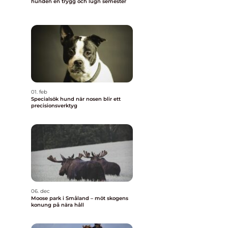
hunden en trygg och lugn semester
01. feb
Specialsök hund när nosen blir ett
precisionsverktyg
06. dec
Moose park i Småland – möt skogens
konung på nära håll