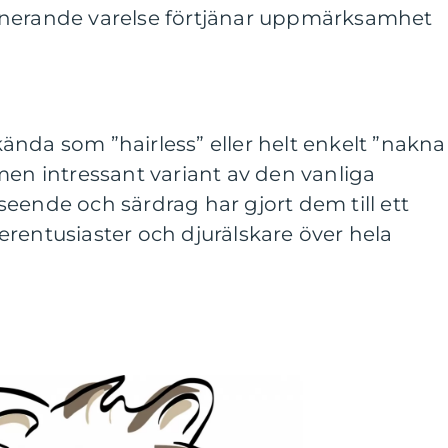
inerande varelse förtjänar uppmärksamhet
nda som ”hairless” eller helt enkelt ”nakna
men intressant variant av den vanliga
eende och särdrag har gjort dem till ett
rentusiaster och djurälskare över hela