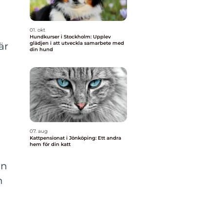
01. okt
Hundkurser i Stockholm: Upplev
glädjen i att utveckla samarbete med
är
din hund
07. aug
Kattpensionat i Jönköping: Ett andra
hem för din katt
en
n