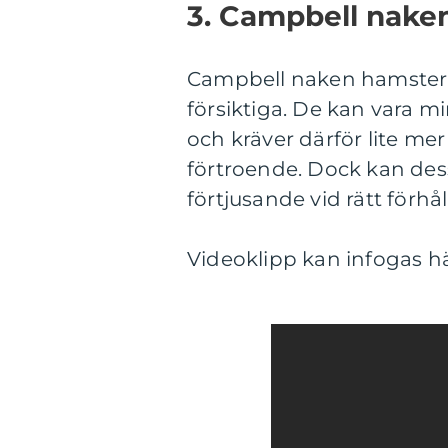
3. Campbell nake
Campbell naken hamster ä
försiktiga. De kan vara m
och kräver därför lite me
förtroende. Dock kan des
förtjusande vid rätt förhå
Videoklipp kan infogas h