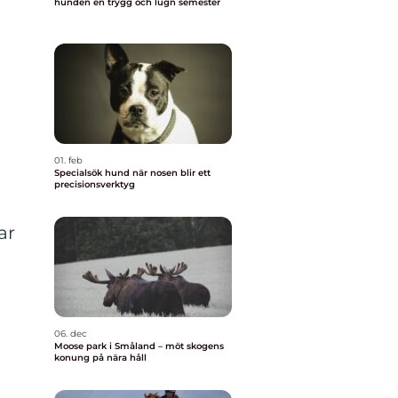
hunden en trygg och lugn semester
01. feb
Specialsök hund när nosen blir ett
precisionsverktyg
ar
06. dec
Moose park i Småland – möt skogens
konung på nära håll