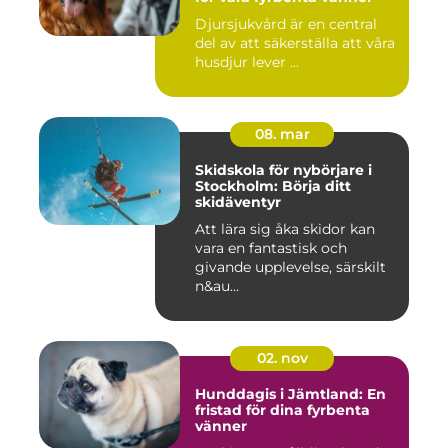
Djursjukvård är en central
del av att säkerställa att våra
husdjur lever ...
08. mar
Skidskola för nybörjare i
Stockholm: Börja ditt
skidäventyr
Att lära sig åka skidor kan
vara en fantastisk och
givande upplevelse, särskilt
n&au...
02. nov
Hunddagis i Jämtland: En
fristad för dina fyrbenta
vänner