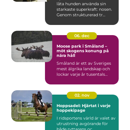
låta hunden använda sin
starkaste superkraft: nosen.
Genom strukturerad tr...
06. dec
Moose park i Småland –
möt skogens konung på
nära håll
Småland är ett av Sveriges
mest älgrika landskap och
lockar varje år tusentals...
02. nov
Hoppsadel: Hjärtat i varje
hoppekipage
I ridsportens värld är valet av
utrustning avgörande för
både ryttarens oc...