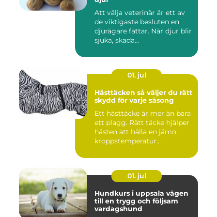
Att välja veterinär är ett av
de viktigaste besluten en
djurägare fattar. När djur blir
sjuka, skada...
01. jul
Hästtäcken så väljer du rätt
skydd för varje säsong
Ett hästtäcke är mer än bara
ett plagg. Rätt täcke hjälper
hästen att hålla en jämn
kroppstemperatur...
01. jul
Hundkurs i uppsala vägen
till en trygg och följsam
vardagshund