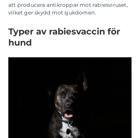
att producera antikroppar mot rabiesviruset,
vilket ger skydd mot sjukdomen.
Typer av rabiesvaccin för
hund