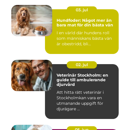
03. jul
Hundfoder: Något mer än
bara mat för din bästa vän
I en värld där hundens roll
som människans bästa vän
är obestridd, bli...
02. jul
Veterinär Stockholm: en
guide till ambulerande
djurvård
Att hitta rätt veterinär i
Stockholmkan vara en
utmanande uppgift för
djurägare ...
05. jun