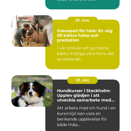
01. nov
Osteopati för häst: En väg
till bättre hälsa och
prestation
I vår strävan att ge hästar
bästa möjliga vård finns det
en behandli...
01. okt
Hundkurser i Stockholm:
Upplev glädjen i att
utveckla samarbete med
din hund
Att arbeta med sin hund i en
kursmiljö kan vara en
berikande upplevelse för
både m&a...