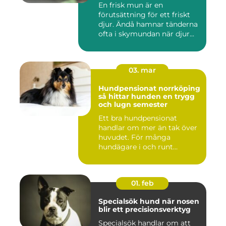
En frisk mun är en
förutsättning för ett friskt
djur. Ändå hamnar tänderna
ofta i skymundan när djur...
03. mar
Hundpensionat norrköping
så hittar hunden en trygg
och lugn semester
Ett bra hundpensionat
handlar om mer än tak över
huvudet. För många
hundägare i och runt
Norrköping ...
01. feb
Specialsök hund när nosen
blir ett precisionsverktyg
Specialsök handlar om att