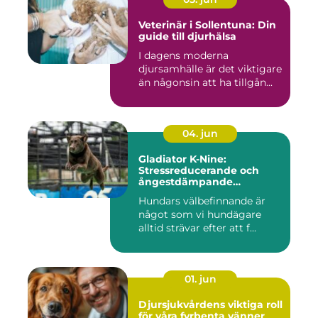
Veterinär i Sollentuna: Din
guide till djurhälsa
I dagens moderna
djursamhälle är det viktigare
än någonsin att ha tillgån...
04. jun
Gladiator K-Nine:
Stressreducerande och
ångestdämpande
hundhalsband
Hundars välbefinnande är
något som vi hundägare
alltid strävar efter att f...
01. jun
Djursjukvårdens viktiga roll
för våra fyrbenta vänner