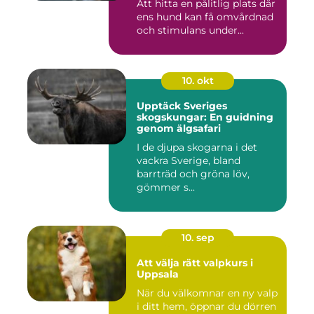
Att hitta en pålitlig plats där
ens hund kan få omvårdnad
och stimulans under...
10. okt
Upptäck Sveriges
skogskungar: En guidning
genom älgsafari
I de djupa skogarna i det
vackra Sverige, bland
barrträd och gröna löv,
gömmer s...
10. sep
Att välja rätt valpkurs i
Uppsala
När du välkomnar en ny valp
i ditt hem, öppnar du dörren