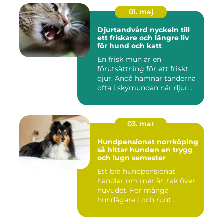
01. maj
Djurtandvård nyckeln till
ett friskare och längre liv
för hund och katt
En frisk mun är en
förutsättning för ett friskt
djur. Ändå hamnar tänderna
ofta i skymundan när djur...
03. mar
Hundpensionat norrköping
så hittar hunden en trygg
och lugn semester
Ett bra hundpensionat
handlar om mer än tak över
huvudet. För många
hundägare i och runt
Norrköping ...