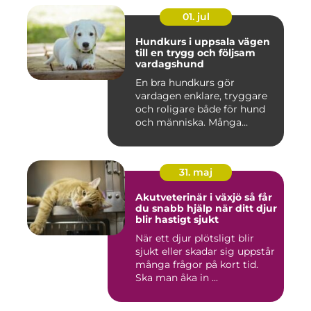
01. jul
Hundkurs i uppsala vägen
till en trygg och följsam
vardagshund
En bra hundkurs gör
vardagen enklare, tryggare
och roligare både för hund
och människa. Många
hundä...
31. maj
Akutveterinär i växjö så får
du snabb hjälp när ditt djur
blir hastigt sjukt
När ett djur plötsligt blir
sjukt eller skadar sig uppstår
många frågor på kort tid.
Ska man åka in ...