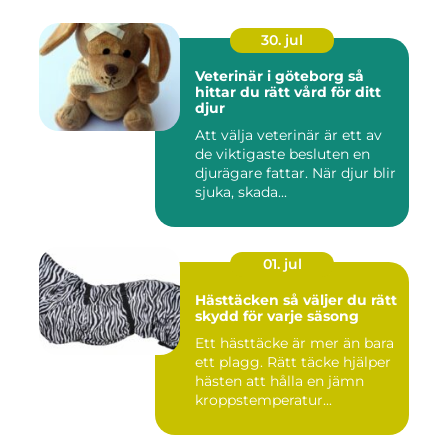
30. jul
Veterinär i göteborg så
hittar du rätt vård för ditt
djur
Att välja veterinär är ett av
de viktigaste besluten en
djurägare fattar. När djur blir
sjuka, skada...
01. jul
Hästtäcken så väljer du rätt
skydd för varje säsong
Ett hästtäcke är mer än bara
ett plagg. Rätt täcke hjälper
hästen att hålla en jämn
kroppstemperatur...