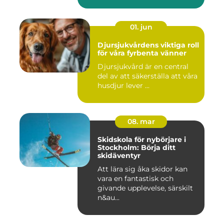
01. jun
Djursjukvårdens viktiga roll
för våra fyrbenta vänner
Djursjukvård är en central
del av att säkerställa att våra
husdjur lever ...
08. mar
Skidskola för nybörjare i
Stockholm: Börja ditt
skidäventyr
Att lära sig åka skidor kan
vara en fantastisk och
givande upplevelse, särskilt
n&au...