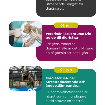
utmanande uppgift för
djurägare ...
05. jun
Veterinär i Sollentuna: Din
guide till djurhälsa
I dagens moderna
djursamhälle är det viktigare
än någonsin att ha tillgån...
04. jun
Gladiator K-Nine:
Stressreducerande och
ångestdämpande
hundhalsband
Hundars välbefinnande är
något som vi hundägare
alltid strävar efter att f...