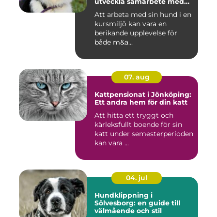
utveckla samarbete med
din hund
Att arbeta med sin hund i en
kursmiljö kan vara en
berikande upplevelse för
både m&a...
07. aug
Kattpensionat i Jönköping:
Ett andra hem för din katt
Att hitta ett tryggt och
kärleksfullt boende för sin
katt under semesterperioden
kan vara ...
04. jul
Hundklippning i
Sölvesborg: en guide till
välmående och stil