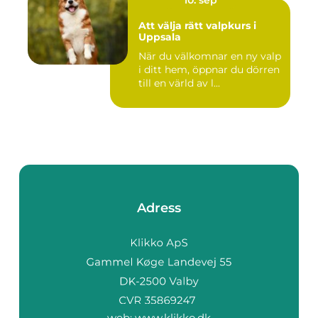
10. sep
Att välja rätt valpkurs i
Uppsala
När du välkomnar en ny valp
i ditt hem, öppnar du dörren
till en värld av l...
Adress
web:
www.klikko.dk