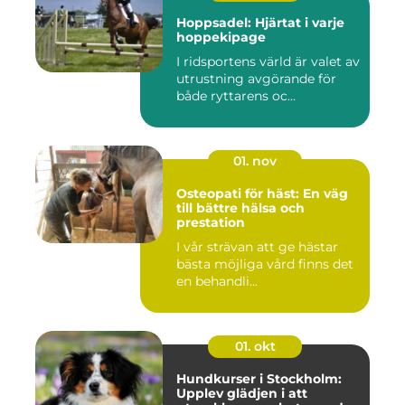
Hoppsadel: Hjärtat i varje
hoppekipage
I ridsportens värld är valet av
utrustning avgörande för
både ryttarens oc...
01. nov
Osteopati för häst: En väg
till bättre hälsa och
prestation
I vår strävan att ge hästar
bästa möjliga vård finns det
en behandli...
01. okt
Hundkurser i Stockholm:
Upplev glädjen i att