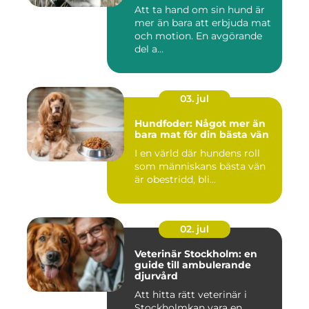
Att ta hand om sin hund är
mer än bara att erbjuda mat
och motion. En avgörande
del a...
03. jul
Hundfoder: Något mer än
bara mat för din bästa vän
I en värld där hundens roll
som människans bästa vän
är obestridd, bli...
02. jul
Veterinär Stockholm: en
guide till ambulerande
djurvård
Att hitta rätt veterinär i
Stockholmkan vara en