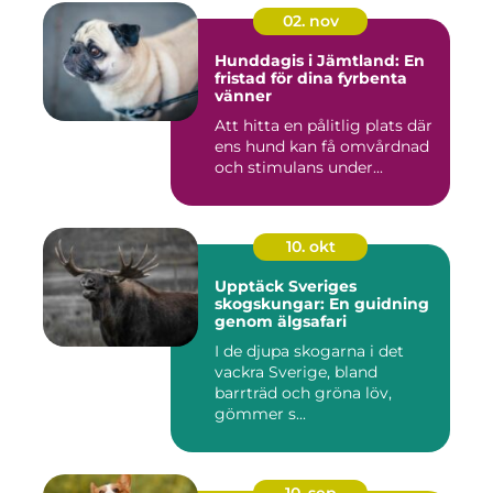
02. nov
Hunddagis i Jämtland: En
fristad för dina fyrbenta
vänner
Att hitta en pålitlig plats där
ens hund kan få omvårdnad
och stimulans under...
10. okt
Upptäck Sveriges
skogskungar: En guidning
genom älgsafari
I de djupa skogarna i det
vackra Sverige, bland
barrträd och gröna löv,
gömmer s...