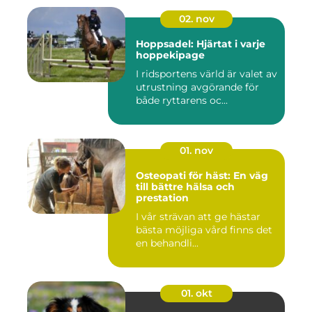
02. nov
Hoppsadel: Hjärtat i varje
hoppekipage
I ridsportens värld är valet av
utrustning avgörande för
både ryttarens oc...
01. nov
Osteopati för häst: En väg
till bättre hälsa och
prestation
I vår strävan att ge hästar
bästa möjliga vård finns det
en behandli...
01. okt