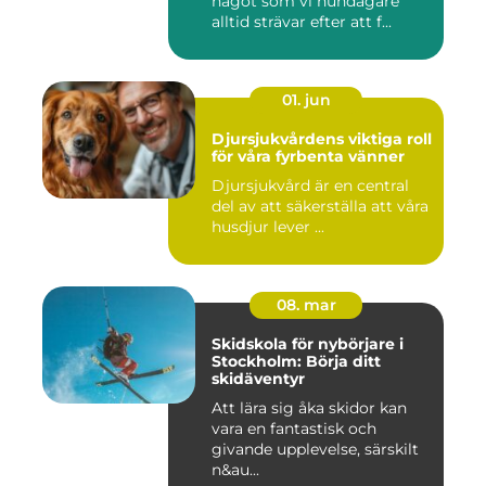
något som vi hundägare
alltid strävar efter att f...
01. jun
Djursjukvårdens viktiga roll
för våra fyrbenta vänner
Djursjukvård är en central
del av att säkerställa att våra
husdjur lever ...
08. mar
Skidskola för nybörjare i
Stockholm: Börja ditt
skidäventyr
Att lära sig åka skidor kan
vara en fantastisk och
givande upplevelse, särskilt
n&au...