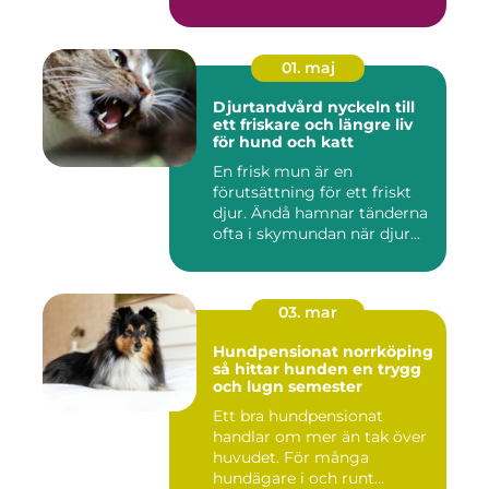
01. maj
Djurtandvård nyckeln till
ett friskare och längre liv
för hund och katt
En frisk mun är en
förutsättning för ett friskt
djur. Ändå hamnar tänderna
ofta i skymundan när djur...
03. mar
Hundpensionat norrköping
så hittar hunden en trygg
och lugn semester
Ett bra hundpensionat
handlar om mer än tak över
huvudet. För många
hundägare i och runt