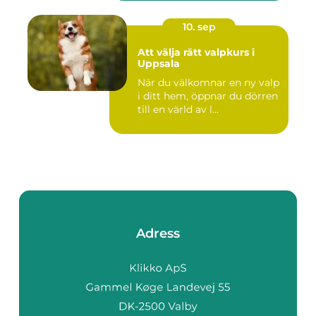
10. sep
Att välja rätt valpkurs i
Uppsala
När du välkomnar en ny valp
i ditt hem, öppnar du dörren
till en värld av l...
Adress