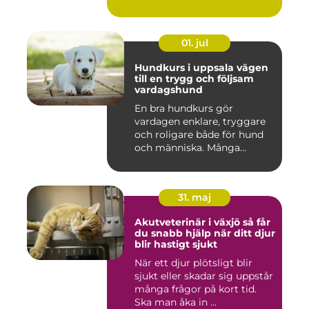
01. jul
Hundkurs i uppsala vägen
till en trygg och följsam
vardagshund
En bra hundkurs gör
vardagen enklare, tryggare
och roligare både för hund
och människa. Många
hundä...
31. maj
Akutveterinär i växjö så får
du snabb hjälp när ditt djur
blir hastigt sjukt
När ett djur plötsligt blir
sjukt eller skadar sig uppstår
många frågor på kort tid.
Ska man åka in ...