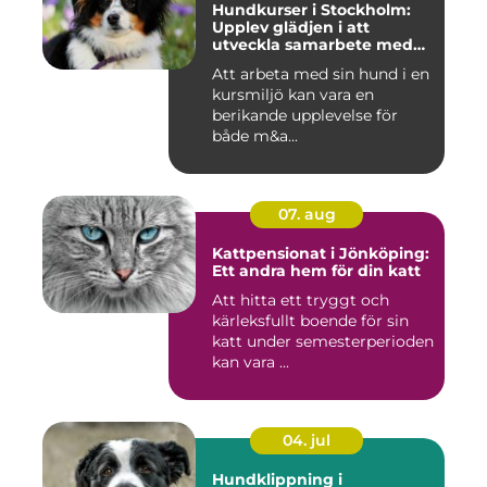
Hundkurser i Stockholm:
Upplev glädjen i att
utveckla samarbete med
din hund
Att arbeta med sin hund i en
kursmiljö kan vara en
berikande upplevelse för
både m&a...
07. aug
Kattpensionat i Jönköping:
Ett andra hem för din katt
Att hitta ett tryggt och
kärleksfullt boende för sin
katt under semesterperioden
kan vara ...
04. jul
Hundklippning i