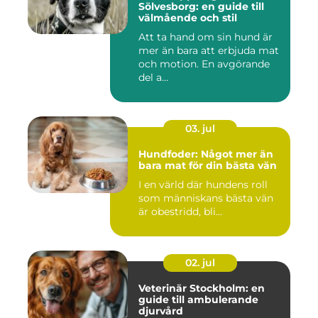
Sölvesborg: en guide till
välmående och stil
Att ta hand om sin hund är
mer än bara att erbjuda mat
och motion. En avgörande
del a...
03. jul
Hundfoder: Något mer än
bara mat för din bästa vän
I en värld där hundens roll
som människans bästa vän
är obestridd, bli...
02. jul
Veterinär Stockholm: en
guide till ambulerande
djurvård