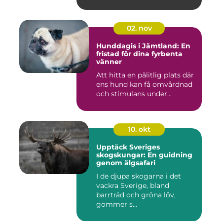
02. nov
Hunddagis i Jämtland: En
fristad för dina fyrbenta
vänner
Att hitta en pålitlig plats där
ens hund kan få omvårdnad
och stimulans under...
10. okt
Upptäck Sveriges
skogskungar: En guidning
genom älgsafari
I de djupa skogarna i det
vackra Sverige, bland
barrträd och gröna löv,
gömmer s...