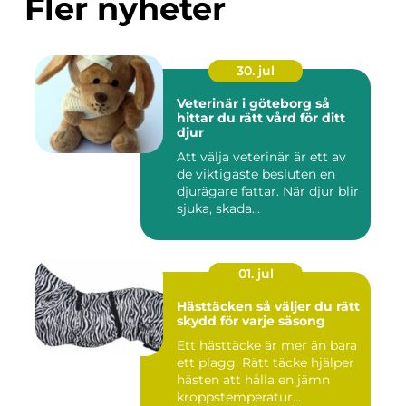
Fler nyheter
30. jul
Veterinär i göteborg så
hittar du rätt vård för ditt
djur
Att välja veterinär är ett av
de viktigaste besluten en
djurägare fattar. När djur blir
sjuka, skada...
01. jul
Hästtäcken så väljer du rätt
skydd för varje säsong
Ett hästtäcke är mer än bara
ett plagg. Rätt täcke hjälper
hästen att hålla en jämn
kroppstemperatur...