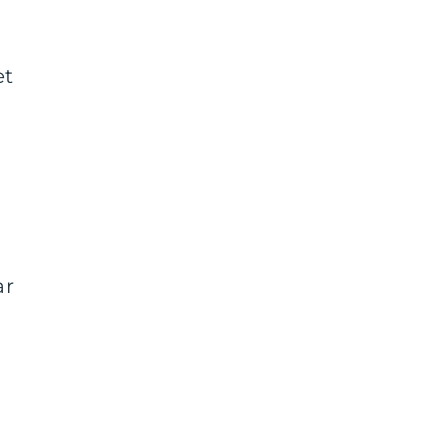
et
ar