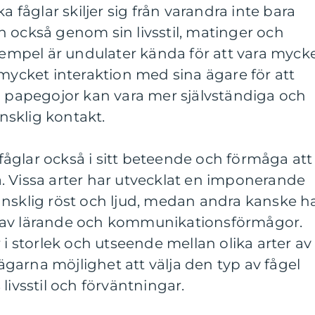
a fåglar skiljer sig från varandra inte bara
 också genom sin livsstil, matinger och
exempel är undulater kända för att vara myck
 mycket interaktion med sina ägare för att
a papegojor kan vara mer självständiga och
sklig kontakt.
a fåglar också i sitt beteende och förmåga att
. Vissa arter har utvecklat en imponerande
änsklig röst och ljud, medan andra kanske h
 av lärande och kommunikationsförmågor.
 i storlek och utseende mellan olika arter av
r ägarna möjlighet att välja den typ av fågel
livsstil och förväntningar.