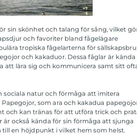
ör sin skönhet och talang för sång, vilket gö
psdjur och favoriter bland fågelägare
ulära tropiska fågelarterna för sällskapsbru
pegojor och kakaduor. Dessa fåglar är kända
ga att lära sig och kommunicera samt sitt oft
n sociala natur och förmåga att imitera
t. Papegojor, som ara och kakadua papegojor
t och kan tränas för att utföra trick och pra
 är också kända för sin förmåga att sjunga
till en höjdpunkt i vilket hem som helst.