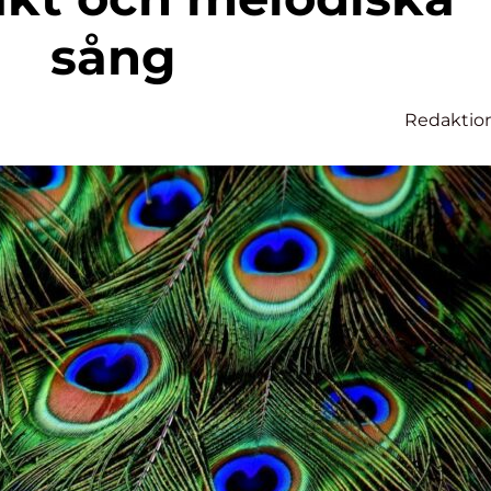
sång
Redaktio