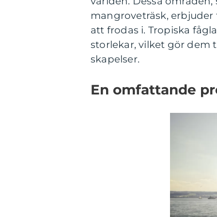
världen. Dessa områden, 
mangroveträsk, erbjuder f
att frodas i. Tropiska fågl
storlekar, vilket gör dem 
skapelser.
En omfattande pre