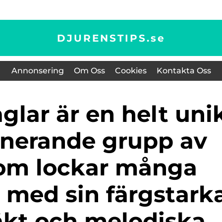
DJURENSTIPS.
se
Annonsering
Om Oss
Cookies
Kontakta Oss
inerande grupp av
som lockar många
 med sin färgstark
äkt och melodiska