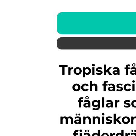
Tropiska fåglar är en helt unik
och fasc
fåglar 
människor
fjäderdr