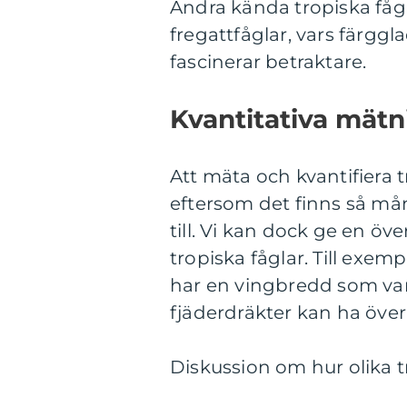
Andra kända tropiska fågl
fregattfåglar, vars färgg
fascinerar betraktare.
Kvantitativa mätn
Att mäta och kvantifiera 
eftersom det finns så mån
till. Vi kan dock ge en ö
tropiska fåglar. Till exe
har en vingbredd som var
fjäderdräkter kan ha över
Diskussion om hur olika tr