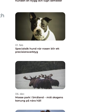
hunden en trygg och lugn semester
a
ch
01. feb
Specialsök hund när nosen blir ett
precisionsverktyg
06. dec
Moose park i Småland – möt skogens
konung på nära håll