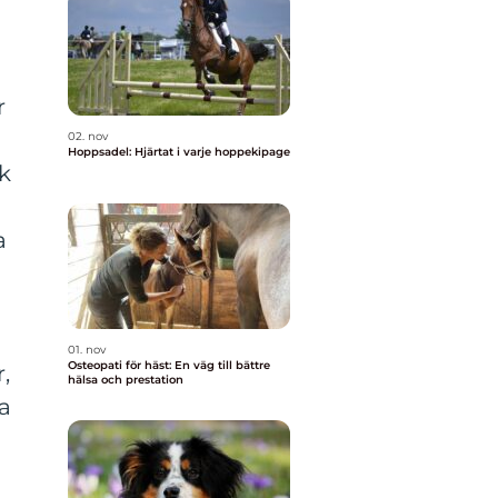
r
02. nov
Hoppsadel: Hjärtat i varje hoppekipage
k
a
01. nov
Osteopati för häst: En väg till bättre
,
hälsa och prestation
ta