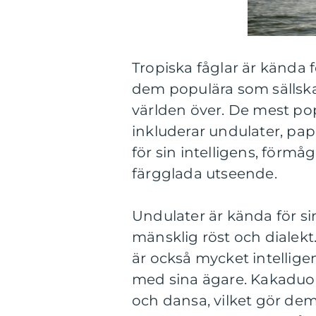
Tropiska fåglar är kända f
dem populära som sällska
världen över. De mest pop
inkluderar undulater, pa
för sin intelligens, förmå
färgglada utseende.
Undulater är kända för si
mänsklig röst och dialek
är också mycket intelligen
med sina ägare. Kakaduor
och dansa, vilket gör dem 