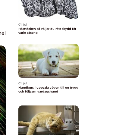
01. jul
Hästtäcken så väljer du rätt skydd för
nel
varje säsong
01. jul
Hundkurs i uppsala vägen till en trygg
och följsam vardagshund