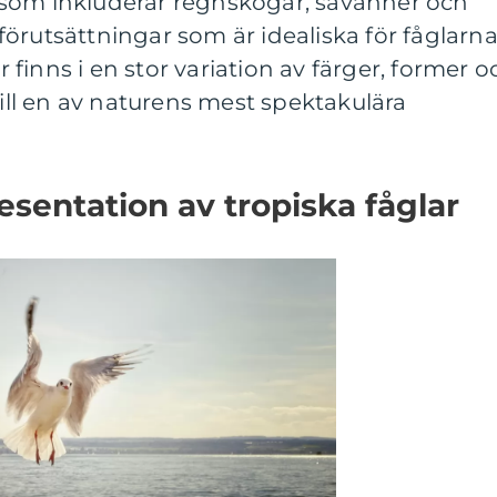
som inkluderar regnskogar, savanner och
örutsättningar som är idealiska för fåglarn
ar finns i en stor variation av färger, former o
till en av naturens mest spektakulära
sentation av tropiska fåglar