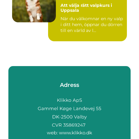
Att välja rätt valpkurs i
Uppsala
När du välkomnar en ny valp
i ditt hem, öppnar du dörren
till en värld av l...
Adress
web:
www.klikko.dk