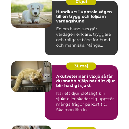
01. jul
Hundkurs i uppsala vägen
till en trygg och följsam
vardagshund
En bra hundkurs gör
vardagen enklare, tryggare
och roligare både för hund
och människa. Många
hundä...
31. maj
Akutveterinär i växjö så får
du snabb hjälp när ditt djur
blir hastigt sjukt
När ett djur plötsligt blir
sjukt eller skadar sig uppstår
många frågor på kort tid.
Ska man åka in ...