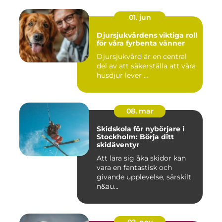
01. jun
Djursjukvårdens viktiga roll
för våra fyrbenta vänner
Djursjukvård är en central
del av att säkerställa att våra
husdjur lever ...
08. mar
Skidskola för nybörjare i
Stockholm: Börja ditt
skidäventyr
Att lära sig åka skidor kan
vara en fantastisk och
givande upplevelse, särskilt
n&au...
02. nov