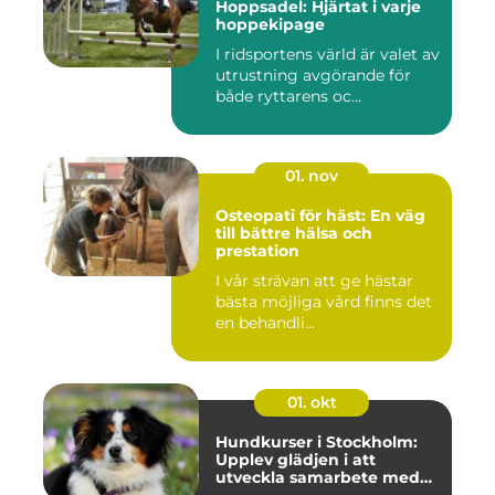
Hoppsadel: Hjärtat i varje
hoppekipage
I ridsportens värld är valet av
utrustning avgörande för
både ryttarens oc...
01. nov
Osteopati för häst: En väg
till bättre hälsa och
prestation
I vår strävan att ge hästar
bästa möjliga vård finns det
en behandli...
01. okt
Hundkurser i Stockholm:
Upplev glädjen i att
utveckla samarbete med
din hund