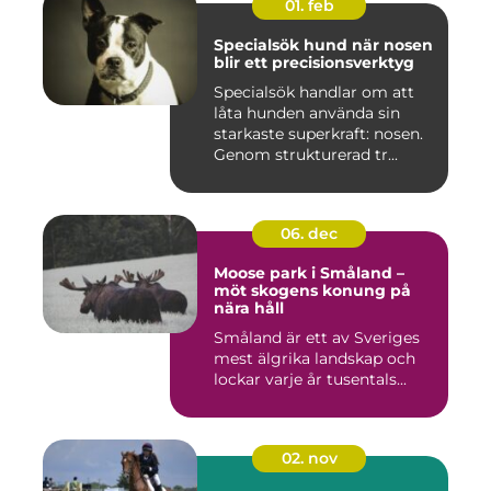
01. feb
Specialsök hund när nosen
blir ett precisionsverktyg
Specialsök handlar om att
låta hunden använda sin
starkaste superkraft: nosen.
Genom strukturerad tr...
06. dec
Moose park i Småland –
möt skogens konung på
nära håll
Småland är ett av Sveriges
mest älgrika landskap och
lockar varje år tusentals...
02. nov