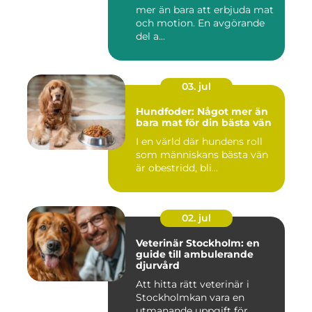
mer än bara att erbjuda mat
och motion. En avgörande
del a...
03. jul
Hundfoder: Något mer än
bara mat för din bästa vän
I en värld där hundens roll
som människans bästa vän
är obestridd, bli...
02. jul
Veterinär Stockholm: en
guide till ambulerande
djurvård
Att hitta rätt veterinär i
Stockholmkan vara en
utmanande uppgift för