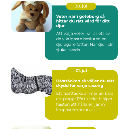
30. jul
Veterinär i göteborg så
hittar du rätt vård för ditt
djur
Att välja veterinär är ett av
de viktigaste besluten en
djurägare fattar. När djur blir
sjuka, skada...
01. jul
Hästtäcken så väljer du rätt
skydd för varje säsong
Ett hästtäcke är mer än bara
ett plagg. Rätt täcke hjälper
hästen att hålla en jämn
kroppstemperatur...