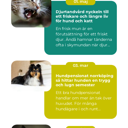
01. maj
Djurtandvård nyckeln till
ett friskare och längre liv
för hund och katt
En frisk mun är en
förutsättning för ett friskt
djur. Ändå hamnar tänderna
ofta i skymundan när djur...
03. mar
Hundpensionat norrköping
så hittar hunden en trygg
och lugn semester
Ett bra hundpensionat
handlar om mer än tak över
huvudet. För många
hundägare i och runt
Norrköping ...