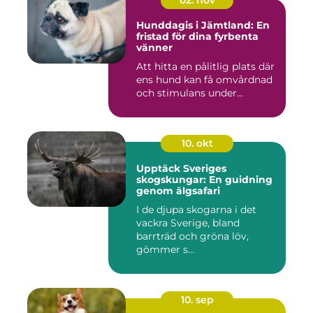
Hunddagis i Jämtland: En
fristad för dina fyrbenta
vänner
Att hitta en pålitlig plats där
ens hund kan få omvårdnad
och stimulans under...
10. okt
Upptäck Sveriges
skogskungar: En guidning
genom älgsafari
I de djupa skogarna i det
vackra Sverige, bland
barrträd och gröna löv,
gömmer s...
10. sep