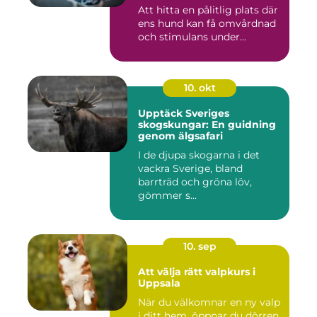
Att hitta en pålitlig plats där
ens hund kan få omvårdnad
och stimulans under...
10. okt
Upptäck Sveriges
skogskungar: En guidning
genom älgsafari
I de djupa skogarna i det
vackra Sverige, bland
barrträd och gröna löv,
gömmer s...
10. sep
Att välja rätt valpkurs i
Uppsala
När du välkomnar en ny valp
i ditt hem, öppnar du dörren