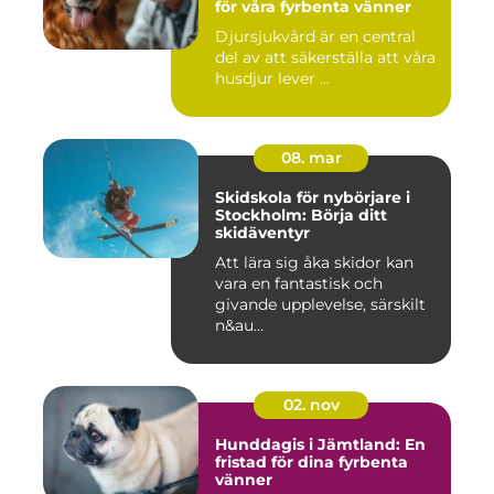
för våra fyrbenta vänner
Djursjukvård är en central
del av att säkerställa att våra
husdjur lever ...
08. mar
Skidskola för nybörjare i
Stockholm: Börja ditt
skidäventyr
Att lära sig åka skidor kan
vara en fantastisk och
givande upplevelse, särskilt
n&au...
02. nov
Hunddagis i Jämtland: En
fristad för dina fyrbenta
vänner