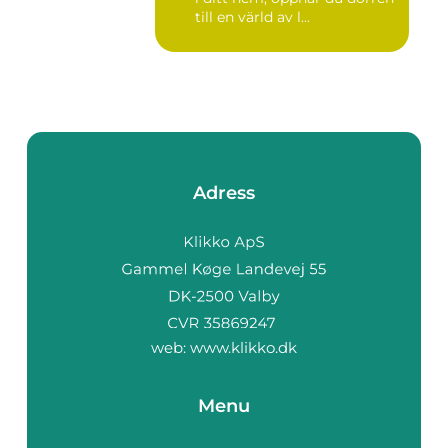
till en värld av l...
Adress
web:
www.klikko.dk
Menu