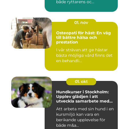
både ryttarens oc...
01. nov
Osteopati för häst: En väg
till bättre hälsa och
prestation
I vår strävan att ge hästar
bästa möjliga vård finns det
en behandli...
01. okt
Hundkurser i Stockholm:
Upplev glädjen i att
utveckla samarbete med
din hund
Att arbeta med sin hund i en
kursmiljö kan vara en
berikande upplevelse för
både m&a...