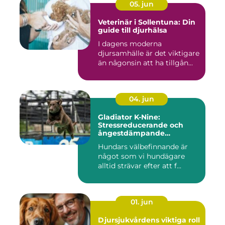
05. jun
Veterinär i Sollentuna: Din
guide till djurhälsa
I dagens moderna
djursamhälle är det viktigare
än någonsin att ha tillgån...
04. jun
Gladiator K-Nine:
Stressreducerande och
ångestdämpande
hundhalsband
Hundars välbefinnande är
något som vi hundägare
alltid strävar efter att f...
01. jun
Djursjukvårdens viktiga roll