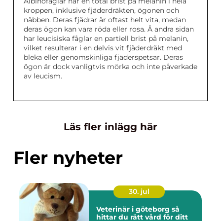
Albinofåglar har en total brist på melanin i hela
kroppen, inklusive fjäderdräkten, ögonen och
näbben. Deras fjädrar är oftast helt vita, medan
deras ögon kan vara röda eller rosa. Å andra sidan
har leucisiska fåglar en partiell brist på melanin,
vilket resulterar i en delvis vit fjäderdräkt med
bleka eller genomskinliga fjäderspetsar. Deras
ögon är dock vanligtvis mörka och inte påverkade
av leucism.
Läs fler inlägg här
Fler nyheter
30. jul
Veterinär i göteborg så
hittar du rätt vård för ditt