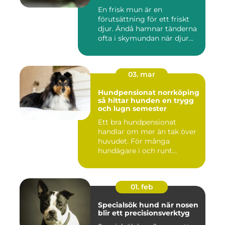
En frisk mun är en
förutsättning för ett friskt
djur. Ändå hamnar tänderna
ofta i skymundan när djur...
03. mar
Hundpensionat norrköping
så hittar hunden en trygg
och lugn semester
Ett bra hundpensionat
handlar om mer än tak över
huvudet. För många
hundägare i och runt
Norrköping ...
01. feb
Specialsök hund när nosen
blir ett precisionsverktyg