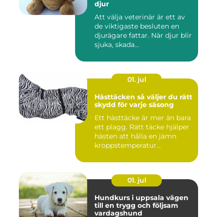
djur
Att välja veterinär är ett av
de viktigaste besluten en
djurägare fattar. När djur blir
sjuka, skada...
01. jul
Hästtäcken så väljer du rätt
skydd för varje säsong
Ett hästtäcke är mer än bara
ett plagg. Rätt täcke hjälper
hästen att hålla en jämn
kroppstemperatur...
01. jul
Hundkurs i uppsala vägen
till en trygg och följsam
vardagshund