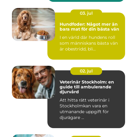
03. jul
Hundfoder: Något mer än
bara mat för din bästa vän
I en värld där hundens roll
som människans bästa vän
är obestridd, bli...
02. jul
Veterinär Stockholm: en
guide till ambulerande
djurvård
Att hitta rätt veterinär i
Stockholmkan vara en
utmanande uppgift för
djurägare ...