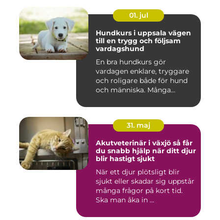
01. jul
Hundkurs i uppsala vägen
till en trygg och följsam
vardagshund
En bra hundkurs gör
vardagen enklare, tryggare
och roligare både för hund
och människa. Många
hundä...
31. maj
Akutveterinär i växjö så får
du snabb hjälp när ditt djur
blir hastigt sjukt
När ett djur plötsligt blir
sjukt eller skadar sig uppstår
många frågor på kort tid.
Ska man åka in ...