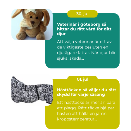
30. jul
Veterinär i göteborg så
hittar du rätt vård för ditt
djur
Att välja veterinär är ett av
de viktigaste besluten en
djurägare fattar. När djur blir
sjuka, skada...
01. jul
Hästtäcken så väljer du rätt
skydd för varje säsong
Ett hästtäcke är mer än bara
ett plagg. Rätt täcke hjälper
hästen att hålla en jämn
kroppstemperatur...