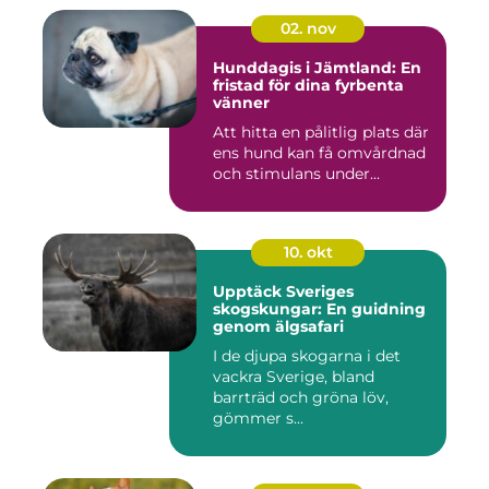
02. nov
Hunddagis i Jämtland: En
fristad för dina fyrbenta
vänner
Att hitta en pålitlig plats där
ens hund kan få omvårdnad
och stimulans under...
10. okt
Upptäck Sveriges
skogskungar: En guidning
genom älgsafari
I de djupa skogarna i det
vackra Sverige, bland
barrträd och gröna löv,
gömmer s...