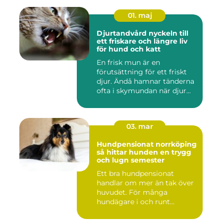
01. maj
Djurtandvård nyckeln till
ett friskare och längre liv
för hund och katt
En frisk mun är en
förutsättning för ett friskt
djur. Ändå hamnar tänderna
ofta i skymundan när djur...
03. mar
Hundpensionat norrköping
så hittar hunden en trygg
och lugn semester
Ett bra hundpensionat
handlar om mer än tak över
huvudet. För många
hundägare i och runt
Norrköping ...