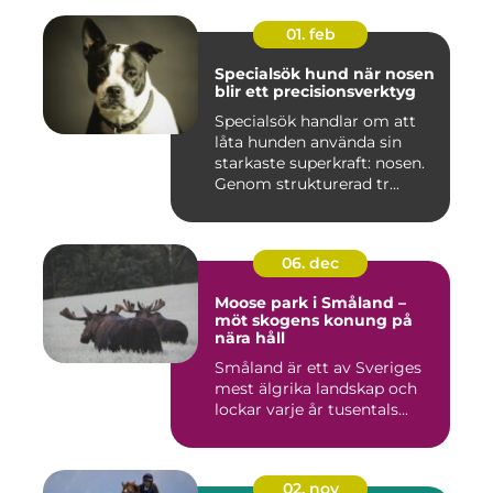
01. feb
Specialsök hund när nosen
blir ett precisionsverktyg
Specialsök handlar om att
låta hunden använda sin
starkaste superkraft: nosen.
Genom strukturerad tr...
06. dec
Moose park i Småland –
möt skogens konung på
nära håll
Småland är ett av Sveriges
mest älgrika landskap och
lockar varje år tusentals...
02. nov