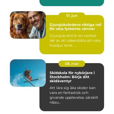
01. jun
Djursjukvårdens viktiga roll
för våra fyrbenta vänner
Djursjukvård är en central
del av att säkerställa att våra
husdjur lever ...
08. mar
Skidskola för nybörjare i
Stockholm: Börja ditt
skidäventyr
Att lära sig åka skidor kan
vara en fantastisk och
givande upplevelse, särskilt
n&au...