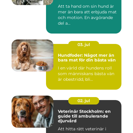
Att ta hand om sin hund är
mer än bara att erbjuda mat
och motion. En avgörande
del a...
03. jul
Hundfoder: Något mer än
bara mat för din bästa vän
I en värld där hundens roll
som människans bästa vän
är obestridd, bli...
02. jul
Veterinär Stockholm: en
guide till ambulerande
djurvård
Att hitta rätt veterinär i