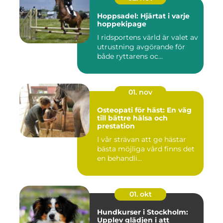
Hoppsadel: Hjärtat i varje
hoppekipage
I ridsportens värld är valet av
utrustning avgörande för
både ryttarens oc...
01. nov
Osteopati för häst: En väg
till bättre hälsa och
prestation
I vår strävan att ge hästar
bästa möjliga vård finns det
en behandli...
01. okt
Hundkurser i Stockholm:
Upplev glädjen i att