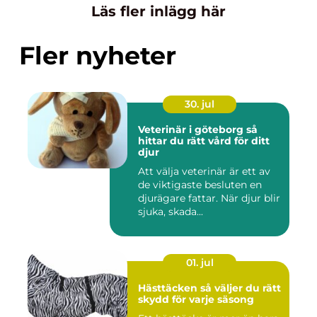
Läs fler inlägg här
Fler nyheter
30. jul
Veterinär i göteborg så
hittar du rätt vård för ditt
djur
Att välja veterinär är ett av
de viktigaste besluten en
djurägare fattar. När djur blir
sjuka, skada...
01. jul
Hästtäcken så väljer du rätt
skydd för varje säsong