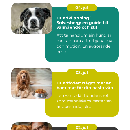
04. jul
Hundklippning i
Sölvesborg: en guide till
välmående och stil
Att ta hand om sin hund är
mer än bara att erbjuda mat
och motion. En avgörande
del a...
03. jul
Hundfoder: Något mer än
bara mat för din bästa vän
I en värld där hundens roll
som människans bästa vän
är obestridd, bli...
02. jul