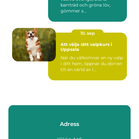
barrträd och gröna löv,
gömmer s...
10. sep
Att välja rätt valpkurs i
Uppsala
När du välkomnar en ny valp
i ditt hem, öppnar du dörren
till en värld av l...
Adress