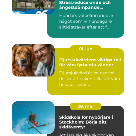
Stressreducerande och
ångestdämpande
hundhalsband
Hundars välbefinnande är
något som vi hundägare
alltid strävar efter att f...
01. jun
Djursjukvårdens viktiga roll
för våra fyrbenta vänner
Djursjukvård är en central
del av att säkerställa att våra
husdjur lever ...
08. mar
Skidskola för nybörjare i
Stockholm: Börja ditt
skidäventyr
Att lära sig åka skidor kan