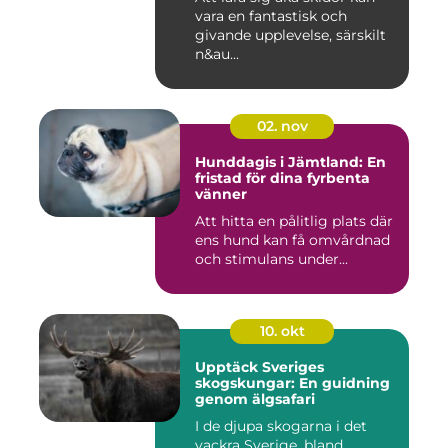
vara en fantastisk och
givande upplevelse, särskilt
n&au...
02. nov
Hunddagis i Jämtland: En
fristad för dina fyrbenta
vänner
Att hitta en pålitlig plats där
ens hund kan få omvårdnad
och stimulans under...
10. okt
Upptäck Sveriges
skogskungar: En guidning
genom älgsafari
I de djupa skogarna i det
vackra Sverige, bland