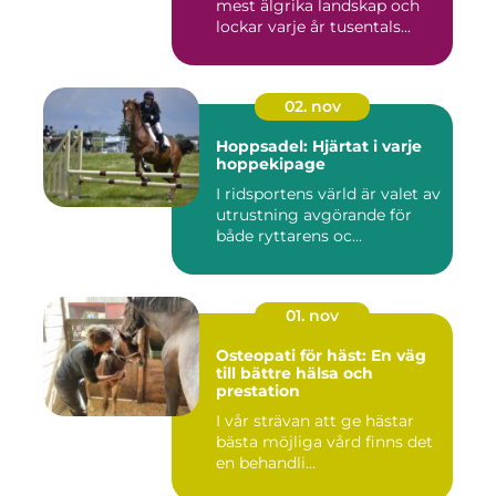
mest älgrika landskap och
lockar varje år tusentals...
02. nov
Hoppsadel: Hjärtat i varje
hoppekipage
I ridsportens värld är valet av
utrustning avgörande för
både ryttarens oc...
01. nov
Osteopati för häst: En väg
till bättre hälsa och
prestation
I vår strävan att ge hästar
bästa möjliga vård finns det
en behandli...