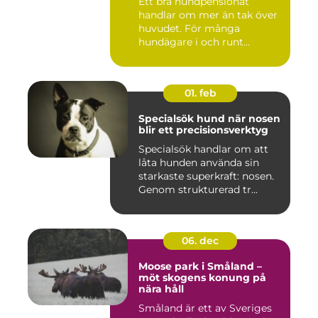
Ett bra hundpensionat
handlar om mer än tak över
huvudet. För många
hundägare i och runt
Norrköping ...
01. feb
Specialsök hund när nosen
blir ett precisionsverktyg
Specialsök handlar om att
låta hunden använda sin
starkaste superkraft: nosen.
Genom strukturerad tr...
06. dec
Moose park i Småland –
möt skogens konung på
nära håll
Småland är ett av Sveriges