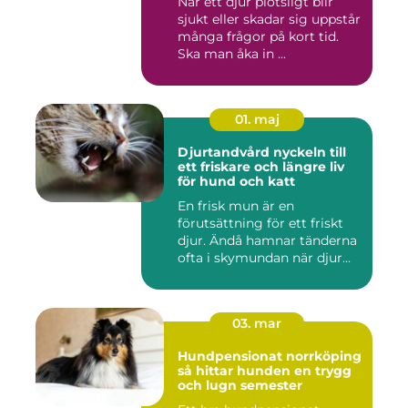
När ett djur plötsligt blir
sjukt eller skadar sig uppstår
många frågor på kort tid.
Ska man åka in ...
01. maj
Djurtandvård nyckeln till
ett friskare och längre liv
för hund och katt
En frisk mun är en
förutsättning för ett friskt
djur. Ändå hamnar tänderna
ofta i skymundan när djur...
03. mar
Hundpensionat norrköping
så hittar hunden en trygg
och lugn semester