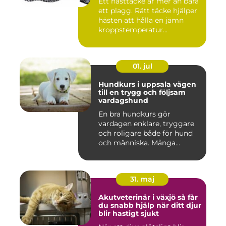
Ett hästtäcke är mer än bara
ett plagg. Rätt täcke hjälper
hästen att hålla en jämn
kroppstemperatur...
01. jul
Hundkurs i uppsala vägen
till en trygg och följsam
vardagshund
En bra hundkurs gör
vardagen enklare, tryggare
och roligare både för hund
och människa. Många
hundä...
31. maj
Akutveterinär i växjö så får
du snabb hjälp när ditt djur
blir hastigt sjukt