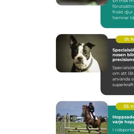
En frisk m
förutsättn
friskt djur
hamnar tä
i skymund
djur...
01. 
Specialsök
nosen blir
precision
Specialsö
om att lå
använda si
superkraft
Genom str
tr...
02. 
Hoppsadel
varje ho
I ridsport