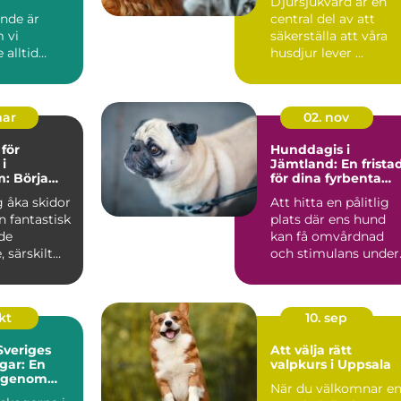
Djursjukvård är en
sband
ande är
central del av att
 vi
säkerställa att våra
alltid
husdjur lever ...
r att f...
mar
02. nov
 för
Hunddagis i
i
Jämtland: En frista
: Börja
för dina fyrbenta
äventyr
vänner
ig åka skidor
Att hitta en pålitlig
n fantastisk
plats där ens hund
de
kan få omvårdnad
, särskilt
och stimulans under.
okt
10. sep
Sveriges
Att välja rätt
gar: En
valpkurs i Uppsala
 genom
När du välkomnar e