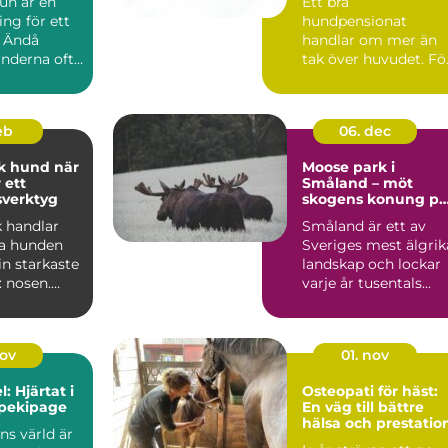
un är en
Ett bra
ing för ett
hundpensionat
. Ändå
handlar om mer än
nderna ofta
tak över huvudet. Fö
an när
många hundägare i
och runt Norrköping
...
feb
06. dec
 hund när
Moose park i
 ett
Småland – möt
sverktyg
skogens konung på
nära håll
k handlar
Småland är ett av
ta hunden
Sveriges mest älgrik
n starkaste
landskap och lockar
: nosen.
varje år tusentals...
ukturerad
nov
01. nov
: Hjärtat i
Osteopati för häst:
ppekipage
En väg till bättre
hälsa och prestatio
ens värld är