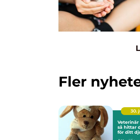
L
Fler nyhet
30. j
Veterinär
så hittar 
för ditt dj