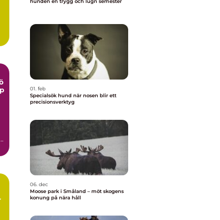
hunden en trygg och lugn semester
ö
lp
01. feb
Specialsök hund när nosen blir ett
precisionsverktyg
a
06. dec
Moose park i Småland – möt skogens
konung på nära håll