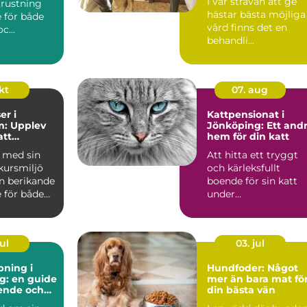
I vår strävan att ge
trustning
hästar bästa möjliga
 för både
vård finns det en
c...
behandli...
okt
07. aug
r i
Kattpensionat i
m: Upplev
Jönköping: Ett and
att
hem för din katt
 samarbete
a med sin
Att hitta ett tryggt
hund
kursmiljö
och kärleksfullt
en berikande
boende för sin katt
 för både
under
semesterperioden
kan vara ...
ul
03. jul
ning i
Hundfoder: Något
g: en guide
mer än bara mat fö
ående och
din bästa vän