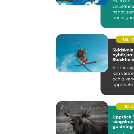
Hundars
hundhal
välbefinn
något som
hundägare 
strävar efte
08. 
Skidskola
nybörjare 
Stockholm
ditt skid
Att lära s
kan vara e
och givan
upplevelse
n&au...
10. 
Upptäck 
skogskun
guidning
älgsafari