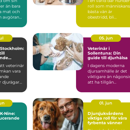
nd om sin
I en värld där hunde
er än bara
roll som människans
da mat och
bästa vän är
n avgörande
obestridd, bli...
ul
05. jun
 Stockholm:
Veterinär i
ill
Sollentuna: Din
ande
guide till djurhälsa
ätt veterinär
I dagens moderna
lmkan vara
djursamhälle är det
ande
viktigare än någonsi
r djurägare
att ha tillgån...
jun
01. jun
 K-Nine:
Djursjukvårdens
ducerande
viktiga roll för våra
fyrbenta vänner
ämpande