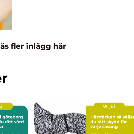
äs fler inlägg här
er
ul
01. jul
 i göteborg
Hästtäcken så väljer
du rätt vård
du rätt skydd för
ur
varje säsong