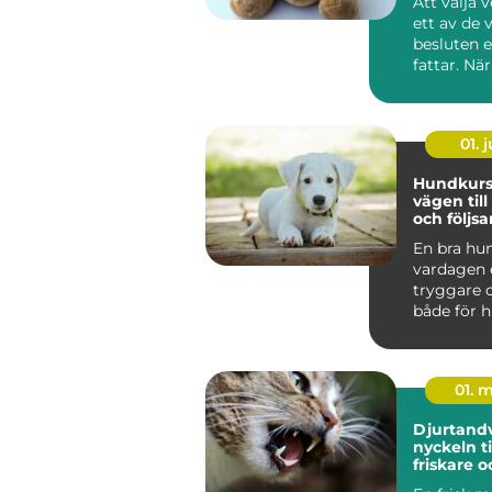
Att välja v
ett av de 
besluten 
fattar. När
sjuka, skad
01. j
Hundkurs 
vägen till
och följs
vardagsh
En bra hu
vardagen 
tryggare o
både för 
människa
hundä...
01. 
Djurtand
nyckeln ti
friskare 
liv för hu