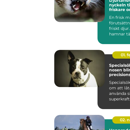
Djurtand
nyckeln ti
friskare 
liv för hu
En frisk m
förutsättn
friskt djur
hamnar tä
i skymund
djur...
01. 
Specialsök
nosen blir
precision
Specialsö
om att lå
använda si
superkraft
Genom str
tr...
02. 