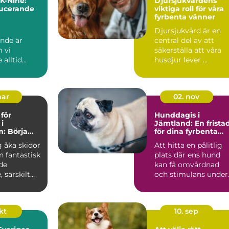
 K-Nine:
Djursjukvårdens
ducerande
viktiga roll för våra
fyrbenta vänner
ämpande
Djursjukvård är en
sband
ande är
central del av att
 vi
säkerställa att våra
alltid
husdjur lever ...
r att f...
mar
02. nov
 för
Hunddagis i
i
Jämtland: En frista
: Börja
för dina fyrbenta
äventyr
vänner
ig åka skidor
Att hitta en pålitlig
n fantastisk
plats där ens hund
de
kan få omvårdnad
, särskilt
och stimulans under.
okt
10. sep