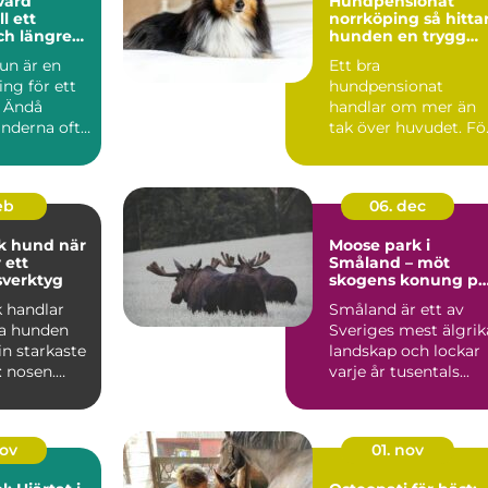
vård
Hundpensionat
ll ett
norrköping så hittar
och längre
hunden en trygg
nd och katt
och lugn semester
un är en
Ett bra
ing för ett
hundpensionat
. Ändå
handlar om mer än
nderna ofta
tak över huvudet. Fö
an när
många hundägare i
och runt Norrköping
...
feb
06. dec
 hund när
Moose park i
 ett
Småland – möt
sverktyg
skogens konung på
nära håll
k handlar
Småland är ett av
ta hunden
Sveriges mest älgrik
n starkaste
landskap och lockar
: nosen.
varje år tusentals...
ukturerad
nov
01. nov