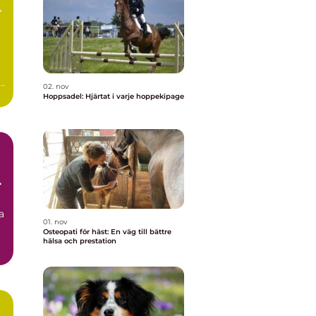
r
02. nov
Hoppsadel: Hjärtat i varje hoppekipage
a
01. nov
Osteopati för häst: En väg till bättre
hälsa och prestation