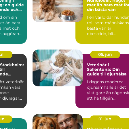
ning i
Hundfoder: Något
g: en guide
mer än bara mat fö
ående och
din bästa vän
nd om sin
I en värld där hunde
er än bara
roll som människans
da mat och
bästa vän är
n avgörande
obestridd, bli...
ul
05. jun
 Stockholm:
Veterinär i
ill
Sollentuna: Din
ande
guide till djurhälsa
ätt veterinär
I dagens moderna
lmkan vara
djursamhälle är det
ande
viktigare än någonsi
r djurägare
att ha tillgån...
jun
01. jun