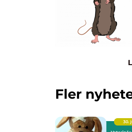
L
Fler nyhet
30. j