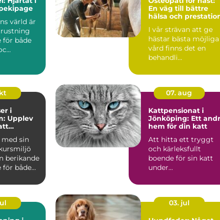
: Hjärtat i
Osteopati för häst:
ppekipage
En väg till bättre
hälsa och prestatio
ens värld är
I vår strävan att ge
trustning
hästar bästa möjliga
 för både
vård finns det en
c...
behandli...
okt
07. aug
r i
Kattpensionat i
m: Upplev
Jönköping: Ett and
att
hem för din katt
 samarbete
a med sin
Att hitta ett tryggt
hund
kursmiljö
och kärleksfullt
en berikande
boende för sin katt
 för både
under
semesterperioden
kan vara ...
ul
03. jul