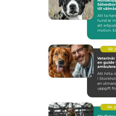
Hundklipp
Sölvesbor
till välm
stil
Att ta ha
hund är m
att erbju
motion. E
del a...
02. j
Veterinär
en guide t
ambuler
djurvård
Att hitta r
i Stockho
en utman
uppgift fö
...
04. 