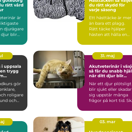
 i göteborg
Hästtäcken så väljer
du rätt vård
du rätt skydd för
ur
varje säsong
eterinär är
Ett hästtäcke är mer
viktigaste
än bara ett plagg.
en djurägare
Rätt täcke hjälper
 djur blir
hästen att hålla en
a...
jämn
kroppstemperatur...
ul
31. maj
i uppsala
Akutveterinär i växj
 en trygg
så får du snabb hjä
am
när ditt djur blir
und
hastigt sjukt
ndkurs gör
När ett djur plötsligt
enklare,
blir sjukt eller skadar
ch roligare
sig uppstår många
hund och
frågor på kort tid. Sk
. Många
man åka in ...
maj
03. mar