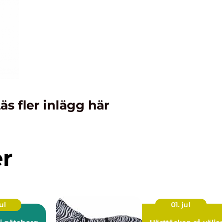
äs fler inlägg här
er
ul
01. jul