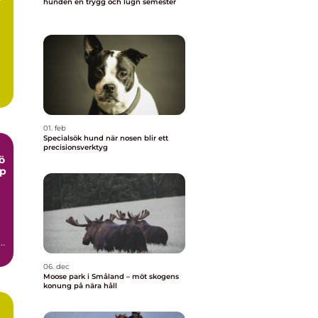
hunden en trygg och lugn semester
01. feb
Specialsök hund när nosen blir ett
precisionsverktyg
ö
lp
a
06. dec
Moose park i Småland – möt skogens
konung på nära håll