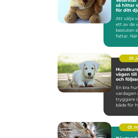
Veterinär
så hittar 
för ditt dj
Att välja v
ett av de 
besluten 
fattar. När
sjuka, skad
01. j
Hundkurs 
vägen till
och följs
vardagsh
En bra hu
vardagen 
tryggare o
både för 
människa
hundä...
01. 