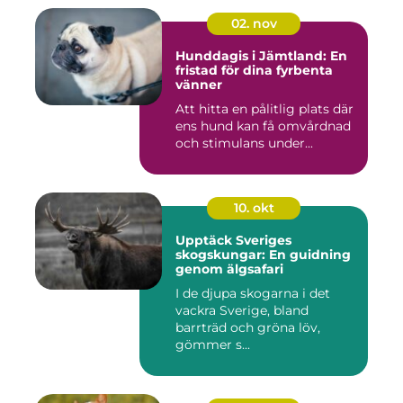
02. nov
Hunddagis i Jämtland: En
fristad för dina fyrbenta
vänner
Att hitta en pålitlig plats där
ens hund kan få omvårdnad
och stimulans under...
10. okt
Upptäck Sveriges
skogskungar: En guidning
genom älgsafari
I de djupa skogarna i det
vackra Sverige, bland
barrträd och gröna löv,
gömmer s...