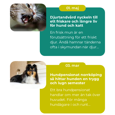
01. maj
Djurtandvård nyckeln till
ett friskare och längre liv
för hund och katt
En frisk mun är en
förutsättning för ett friskt
djur. Ändå hamnar tänderna
ofta i skymundan när djur...
03. mar
Hundpensionat norrköping
så hittar hunden en trygg
och lugn semester
Ett bra hundpensionat
handlar om mer än tak över
huvudet. För många
hundägare i och runt
Norrköping ...