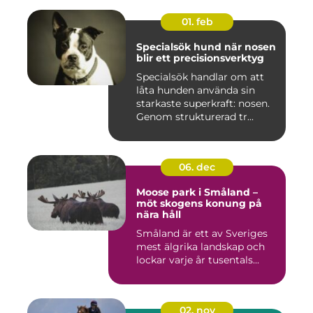
01. feb
Specialsök hund när nosen
blir ett precisionsverktyg
Specialsök handlar om att
låta hunden använda sin
starkaste superkraft: nosen.
Genom strukturerad tr...
06. dec
Moose park i Småland –
möt skogens konung på
nära håll
Småland är ett av Sveriges
mest älgrika landskap och
lockar varje år tusentals...
02. nov