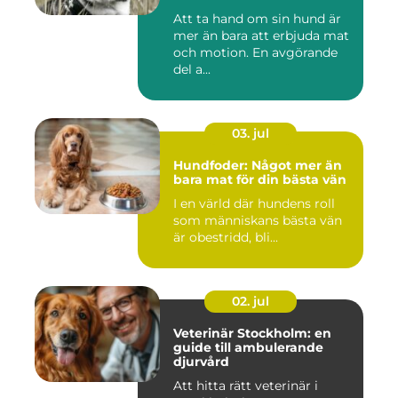
Att ta hand om sin hund är
mer än bara att erbjuda mat
och motion. En avgörande
del a...
03. jul
Hundfoder: Något mer än
bara mat för din bästa vän
I en värld där hundens roll
som människans bästa vän
är obestridd, bli...
02. jul
Veterinär Stockholm: en
guide till ambulerande
djurvård
Att hitta rätt veterinär i