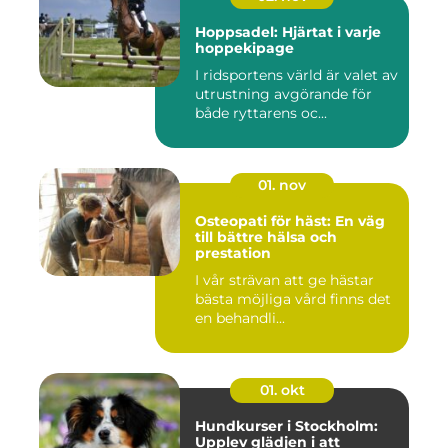
Hoppsadel: Hjärtat i varje
hoppekipage
I ridsportens värld är valet av
utrustning avgörande för
både ryttarens oc...
01. nov
Osteopati för häst: En väg
till bättre hälsa och
prestation
I vår strävan att ge hästar
bästa möjliga vård finns det
en behandli...
01. okt
Hundkurser i Stockholm:
Upplev glädjen i att