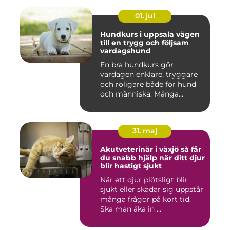
01. jul
Hundkurs i uppsala vägen
till en trygg och följsam
vardagshund
En bra hundkurs gör
vardagen enklare, tryggare
och roligare både för hund
och människa. Många
hundä...
31. maj
Akutveterinär i växjö så får
du snabb hjälp när ditt djur
blir hastigt sjukt
När ett djur plötsligt blir
sjukt eller skadar sig uppstår
många frågor på kort tid.
Ska man åka in ...