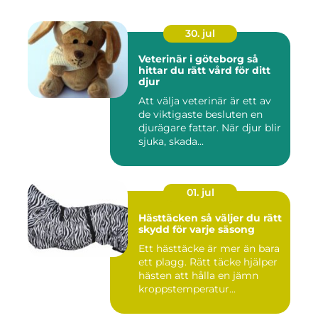
30. jul
Veterinär i göteborg så
hittar du rätt vård för ditt
djur
Att välja veterinär är ett av
de viktigaste besluten en
djurägare fattar. När djur blir
sjuka, skada...
01. jul
Hästtäcken så väljer du rätt
skydd för varje säsong
Ett hästtäcke är mer än bara
ett plagg. Rätt täcke hjälper
hästen att hålla en jämn
kroppstemperatur...