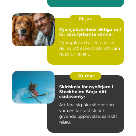
01. jun
Djursjukvårdens viktiga roll
för våra fyrbenta vänner
Djursjukvård är en central
del av att säkerställa att våra
husdjur lever ...
08. mar
Skidskola för nybörjare i
Stockholm: Börja ditt
skidäventyr
Att lära sig åka skidor kan
vara en fantastisk och
givande upplevelse, särskilt
n&au...