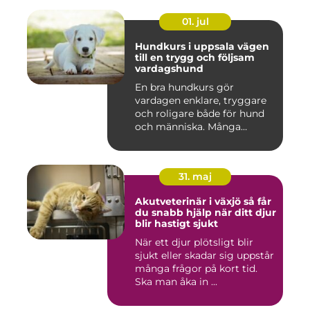
01. jul
Hundkurs i uppsala vägen
till en trygg och följsam
vardagshund
En bra hundkurs gör
vardagen enklare, tryggare
och roligare både för hund
och människa. Många
hundä...
31. maj
Akutveterinär i växjö så får
du snabb hjälp när ditt djur
blir hastigt sjukt
När ett djur plötsligt blir
sjukt eller skadar sig uppstår
många frågor på kort tid.
Ska man åka in ...