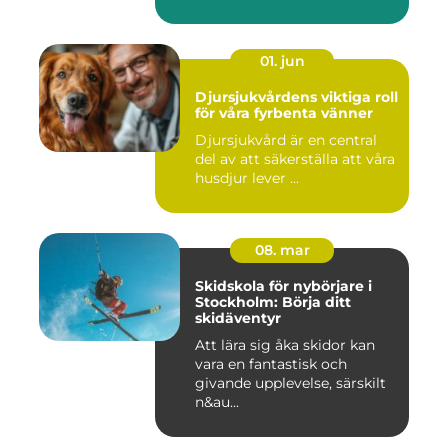
01. jun
Djursjukvårdens viktiga roll
för våra fyrbenta vänner
Djursjukvård är en central
del av att säkerställa att våra
husdjur lever ...
08. mar
Skidskola för nybörjare i
Stockholm: Börja ditt
skidäventyr
Att lära sig åka skidor kan
vara en fantastisk och
givande upplevelse, särskilt
n&au...