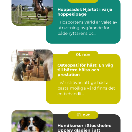
Hoppsadel: Hjärtat i varje
hoppekipage
I ridsportens värld är valet av
utrustning avgörande för
både ryttarens oc...
01. nov
Osteopati för häst: En väg
till bättre hälsa och
prestation
I vår strävan att ge hästar
bästa möjliga vård finns det
en behandli...
01. okt
Hundkurser i Stockholm:
Upplev glädjen i att