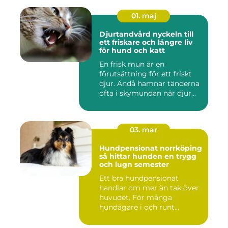
01. maj
Djurtandvård nyckeln till
ett friskare och längre liv
för hund och katt
En frisk mun är en
förutsättning för ett friskt
djur. Ändå hamnar tänderna
ofta i skymundan när djur...
03. mar
Hundpensionat norrköping
så hittar hunden en trygg
och lugn semester
Ett bra hundpensionat
handlar om mer än tak över
huvudet. För många
hundägare i och runt
Norrköping ...