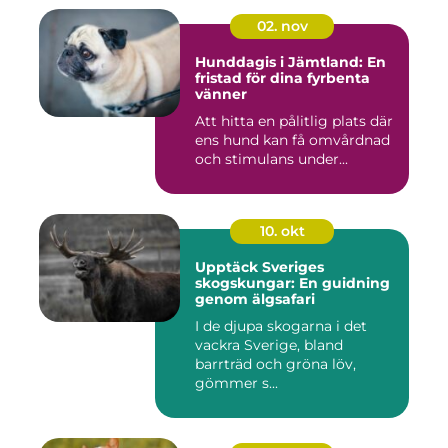
02. nov
Hunddagis i Jämtland: En
fristad för dina fyrbenta
vänner
Att hitta en pålitlig plats där
ens hund kan få omvårdnad
och stimulans under...
10. okt
Upptäck Sveriges
skogskungar: En guidning
genom älgsafari
I de djupa skogarna i det
vackra Sverige, bland
barrträd och gröna löv,
gömmer s...