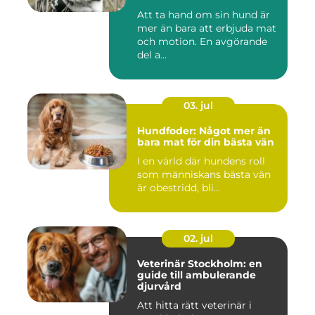
Att ta hand om sin hund är
mer än bara att erbjuda mat
och motion. En avgörande
del a...
03. jul
Hundfoder: Något mer än
bara mat för din bästa vän
I en värld där hundens roll
som människans bästa vän
är obestridd, bli...
02. jul
Veterinär Stockholm: en
guide till ambulerande
djurvård
Att hitta rätt veterinär i