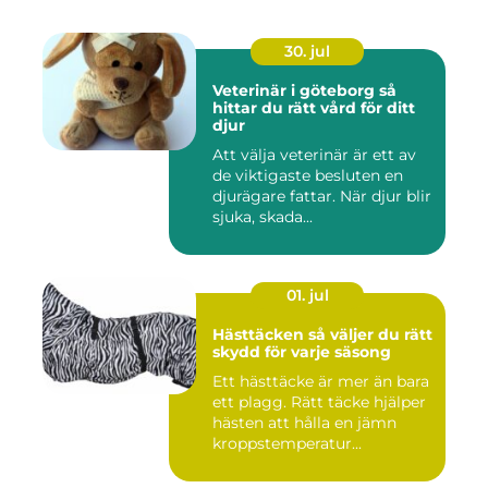
30. jul
Veterinär i göteborg så
hittar du rätt vård för ditt
djur
Att välja veterinär är ett av
de viktigaste besluten en
djurägare fattar. När djur blir
sjuka, skada...
01. jul
Hästtäcken så väljer du rätt
skydd för varje säsong
Ett hästtäcke är mer än bara
ett plagg. Rätt täcke hjälper
hästen att hålla en jämn
kroppstemperatur...