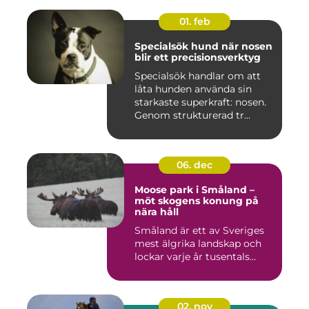
01. feb
Specialsök hund när nosen
blir ett precisionsverktyg
Specialsök handlar om att
låta hunden använda sin
starkaste superkraft: nosen.
Genom strukturerad tr...
06. dec
Moose park i Småland –
möt skogens konung på
nära håll
Småland är ett av Sveriges
mest älgrika landskap och
lockar varje år tusentals...
02. nov