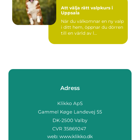
Att välja rätt valpkurs i
Uppsala
När du välkomnar en ny valp
i ditt hem, öppnar du dörren
till en värld av l...
Adress
web:
www.klikko.dk