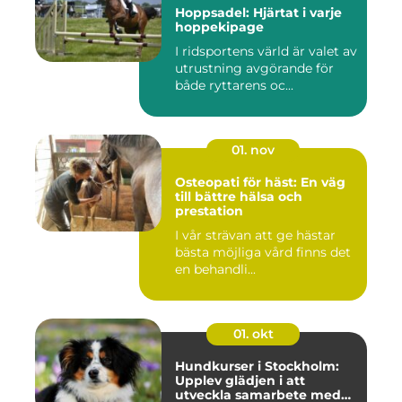
Hoppsadel: Hjärtat i varje
hoppekipage
I ridsportens värld är valet av
utrustning avgörande för
både ryttarens oc...
01. nov
Osteopati för häst: En väg
till bättre hälsa och
prestation
I vår strävan att ge hästar
bästa möjliga vård finns det
en behandli...
01. okt
Hundkurser i Stockholm:
Upplev glädjen i att
utveckla samarbete med