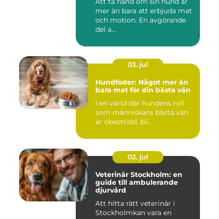
Att ta hand om sin hund är
mer än bara att erbjuda mat
och motion. En avgörande
del a...
03. jul
Hundfoder: Något mer än
bara mat för din bästa vän
I en värld där hundens roll
som människans bästa vän
är obestridd, bli...
02. jul
Veterinär Stockholm: en
guide till ambulerande
djurvård
Att hitta rätt veterinär i
Stockholmkan vara en