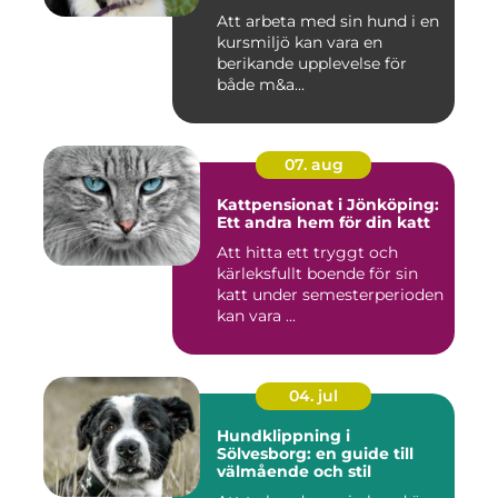
din hund
Att arbeta med sin hund i en
kursmiljö kan vara en
berikande upplevelse för
både m&a...
07. aug
Kattpensionat i Jönköping:
Ett andra hem för din katt
Att hitta ett tryggt och
kärleksfullt boende för sin
katt under semesterperioden
kan vara ...
04. jul
Hundklippning i
Sölvesborg: en guide till
välmående och stil