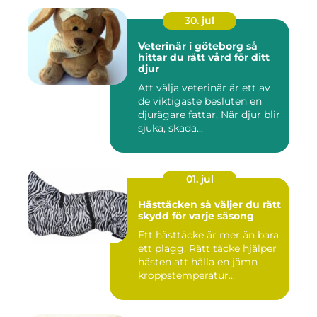
30. jul
Veterinär i göteborg så
hittar du rätt vård för ditt
djur
Att välja veterinär är ett av
de viktigaste besluten en
djurägare fattar. När djur blir
sjuka, skada...
01. jul
Hästtäcken så väljer du rätt
skydd för varje säsong
Ett hästtäcke är mer än bara
ett plagg. Rätt täcke hjälper
hästen att hålla en jämn
kroppstemperatur...