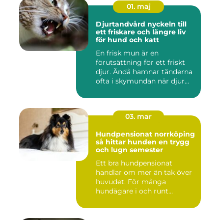
01. maj
Djurtandvård nyckeln till
ett friskare och längre liv
för hund och katt
En frisk mun är en
förutsättning för ett friskt
djur. Ändå hamnar tänderna
ofta i skymundan när djur...
03. mar
Hundpensionat norrköping
så hittar hunden en trygg
och lugn semester
Ett bra hundpensionat
handlar om mer än tak över
huvudet. För många
hundägare i och runt
Norrköping ...