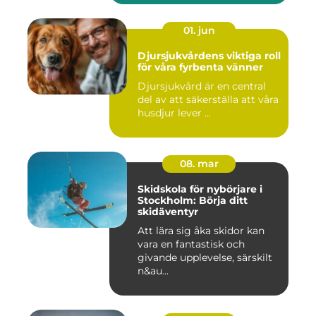
01. jun
Djursjukvårdens viktiga roll
för våra fyrbenta vänner
Djursjukvård är en central
del av att säkerställa att våra
husdjur lever ...
08. mar
Skidskola för nybörjare i
Stockholm: Börja ditt
skidäventyr
Att lära sig åka skidor kan
vara en fantastisk och
givande upplevelse, särskilt
n&au...