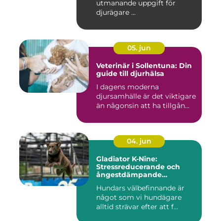
utmanande uppgift för
djurägare ...
05. jun
Veterinär i Sollentuna: Din
guide till djurhälsa
I dagens moderna
djursamhälle är det viktigare
än någonsin att ha tillgån...
04. jun
Gladiator K-Nine:
Stressreducerande och
ångestdämpande
hundhalsband
Hundars välbefinnande är
något som vi hundägare
alltid strävar efter att f...