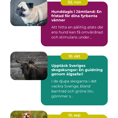
02. nov
Hunddagis i Jämtland: En
fristad för dina fyrbenta
vänner
Att hitta en pålitlig plats där
ens hund kan få omvårdnad
och stimulans under...
10. okt
Upptäck Sveriges
skogskungar: En guidning
genom älgsafari
I de djupa skogarna i det
vackra Sverige, bland
barrträd och gröna löv,
gömmer s...
10. sep