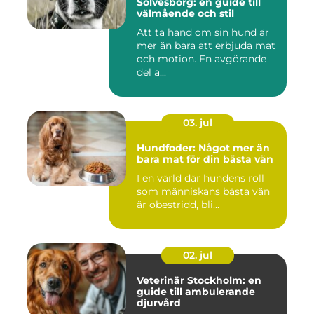
Sölvesborg: en guide till
välmående och stil
Att ta hand om sin hund är
mer än bara att erbjuda mat
och motion. En avgörande
del a...
03. jul
Hundfoder: Något mer än
bara mat för din bästa vän
I en värld där hundens roll
som människans bästa vän
är obestridd, bli...
02. jul
Veterinär Stockholm: en
guide till ambulerande
djurvård