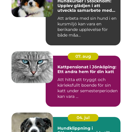
Hundkurser i Stockholm:
Upplev glädjen i att
utveckla samarbete med
din hund
Att arbeta med sin hund i en
kursmiljö kan vara en
berikande upplevelse för
både m&a...
07. aug
Kattpensionat i Jönköping:
Ett andra hem för din katt
Att hitta ett tryggt och
kärleksfullt boende för sin
katt under semesterperioden
kan vara ...
04. jul
Hundklippning i