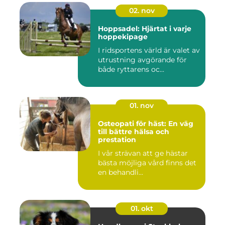
02. nov
Hoppsadel: Hjärtat i varje
hoppekipage
I ridsportens värld är valet av
utrustning avgörande för
både ryttarens oc...
01. nov
Osteopati för häst: En väg
till bättre hälsa och
prestation
I vår strävan att ge hästar
bästa möjliga vård finns det
en behandli...
01. okt