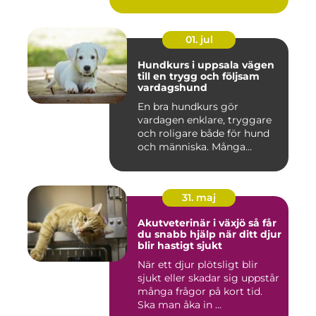
01. jul
Hundkurs i uppsala vägen
till en trygg och följsam
vardagshund
En bra hundkurs gör
vardagen enklare, tryggare
och roligare både för hund
och människa. Många
hundä...
31. maj
Akutveterinär i växjö så får
du snabb hjälp när ditt djur
blir hastigt sjukt
När ett djur plötsligt blir
sjukt eller skadar sig uppstår
många frågor på kort tid.
Ska man åka in ...