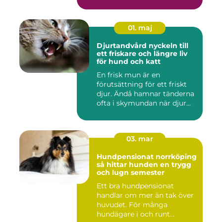
01. maj
Djurtandvård nyckeln till
ett friskare och längre liv
för hund och katt
En frisk mun är en
förutsättning för ett friskt
djur. Ändå hamnar tänderna
ofta i skymundan när djur...
03. mar
Hundpensionat norrköping
så hittar hunden en trygg
och lugn semester
Ett bra hundpensionat
handlar om mer än tak över
huvudet. För många
hundägare i och runt