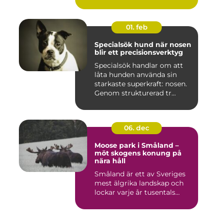
Norrköping ...
01. feb
Specialsök hund när nosen
blir ett precisionsverktyg
Specialsök handlar om att
låta hunden använda sin
starkaste superkraft: nosen.
Genom strukturerad tr...
06. dec
Moose park i Småland –
möt skogens konung på
nära håll
Småland är ett av Sveriges
mest älgrika landskap och
lockar varje år tusentals...