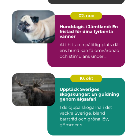
02. nov
Hunddagis i Jämtland: En
fristad för dina fyrbenta
vänner
Att hitta en pålitlig plats där
ens hund kan få omvårdnad
och stimulans under...
10. okt
Upptäck Sveriges
skogskungar: En guidning
genom älgsafari
I de djupa skogarna i det
vackra Sverige, bland
barrträd och gröna löv,
gömmer s...