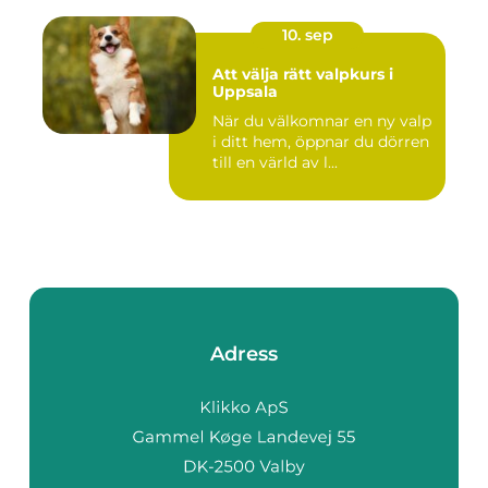
10. sep
Att välja rätt valpkurs i
Uppsala
När du välkomnar en ny valp
i ditt hem, öppnar du dörren
till en värld av l...
Adress