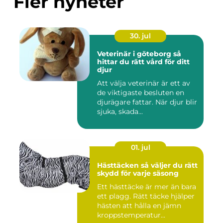
Fler nyheter
30. jul
Veterinär i göteborg så
hittar du rätt vård för ditt
djur
Att välja veterinär är ett av
de viktigaste besluten en
djurägare fattar. När djur blir
sjuka, skada...
01. jul
Hästtäcken så väljer du rätt
skydd för varje säsong
Ett hästtäcke är mer än bara
ett plagg. Rätt täcke hjälper
hästen att hålla en jämn
kroppstemperatur...