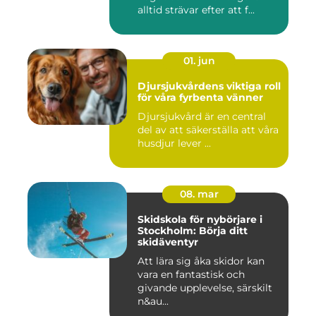
alltid strävar efter att f...
01. jun
Djursjukvårdens viktiga roll
för våra fyrbenta vänner
Djursjukvård är en central
del av att säkerställa att våra
husdjur lever ...
08. mar
Skidskola för nybörjare i
Stockholm: Börja ditt
skidäventyr
Att lära sig åka skidor kan
vara en fantastisk och
givande upplevelse, särskilt
n&au...