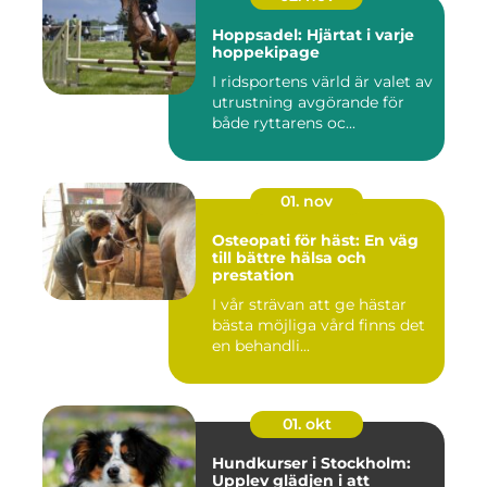
Hoppsadel: Hjärtat i varje
hoppekipage
I ridsportens värld är valet av
utrustning avgörande för
både ryttarens oc...
01. nov
Osteopati för häst: En väg
till bättre hälsa och
prestation
I vår strävan att ge hästar
bästa möjliga vård finns det
en behandli...
01. okt
Hundkurser i Stockholm:
Upplev glädjen i att