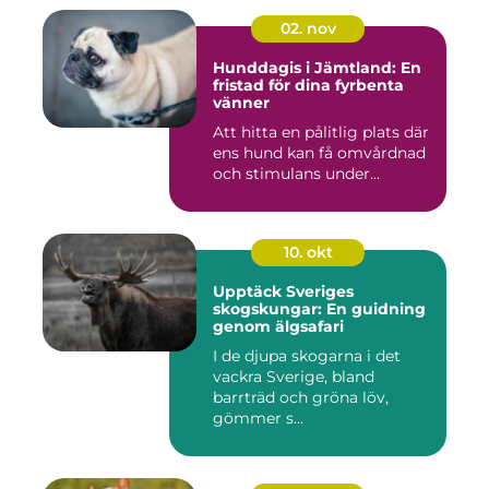
02. nov
Hunddagis i Jämtland: En
fristad för dina fyrbenta
vänner
Att hitta en pålitlig plats där
ens hund kan få omvårdnad
och stimulans under...
10. okt
Upptäck Sveriges
skogskungar: En guidning
genom älgsafari
I de djupa skogarna i det
vackra Sverige, bland
barrträd och gröna löv,
gömmer s...