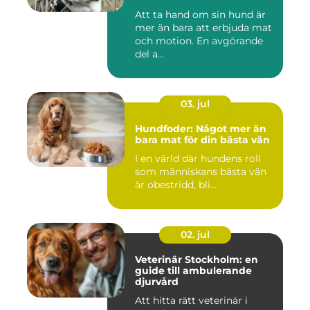
Att ta hand om sin hund är
mer än bara att erbjuda mat
och motion. En avgörande
del a...
03. jul
Hundfoder: Något mer än
bara mat för din bästa vän
I en värld där hundens roll
som människans bästa vän
är obestridd, bli...
02. jul
Veterinär Stockholm: en
guide till ambulerande
djurvård
Att hitta rätt veterinär i