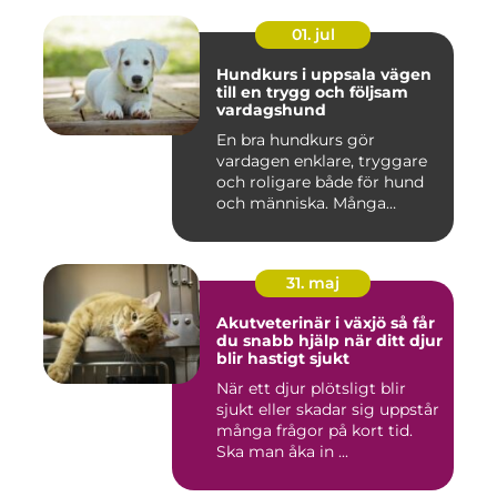
01. jul
Hundkurs i uppsala vägen
till en trygg och följsam
vardagshund
En bra hundkurs gör
vardagen enklare, tryggare
och roligare både för hund
och människa. Många
hundä...
31. maj
Akutveterinär i växjö så får
du snabb hjälp när ditt djur
blir hastigt sjukt
När ett djur plötsligt blir
sjukt eller skadar sig uppstår
många frågor på kort tid.
Ska man åka in ...