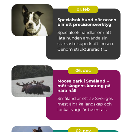
01. feb
Specialsök hund när nosen
blir ett precisionsverktyg
Specialsök handlar om att
låta hunden använda sin
starkaste superkraft: nosen.
Genom strukturerad tr...
06. dec
Moose park i Småland –
möt skogens konung på
nära håll
Småland är ett av Sveriges
mest älgrika landskap och
lockar varje år tusentals...
02. nov