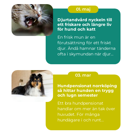
01. maj
Djurtandvård nyckeln till
ett friskare och längre liv
för hund och katt
En frisk mun är en
förutsättning för ett friskt
djur. Ändå hamnar tänderna
ofta i skymundan när djur...
03. mar
Hundpensionat norrköping
så hittar hunden en trygg
och lugn semester
Ett bra hundpensionat
handlar om mer än tak över
huvudet. För många
hundägare i och runt
Norrköping ...