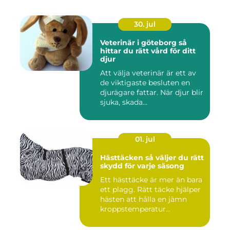
30. jul
Veterinär i göteborg så
hittar du rätt vård för ditt
djur
Att välja veterinär är ett av
de viktigaste besluten en
djurägare fattar. När djur blir
sjuka, skada...
01. jul
Hästtäcken så väljer du rätt
skydd för varje säsong
Ett hästtäcke är mer än bara
ett plagg. Rätt täcke hjälper
hästen att hålla en jämn
kroppstemperatur...