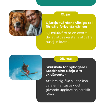
01. jun
Djursjukvårdens viktiga roll
för våra fyrbenta vänner
Djursjukvård är en central
del av att säkerställa att våra
husdjur lever ...
08. mar
Skidskola för nybörjare i
Stockholm: Börja ditt
skidäventyr
Att lära sig åka skidor kan
vara en fantastisk och
givande upplevelse, särskilt
n&au...