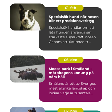
01. feb
Specialsök hund när nosen
blir ett precisionsverktyg
Specialsök handlar om att
låta hunden använda sin
starkaste superkraft: nosen.
Genom strukturerad tr...
06. dec
Moose park i Småland –
möt skogens konung på
nära håll
Småland är ett av Sveriges
mest älgrika landskap och
lockar varje år tusentals...
02. nov