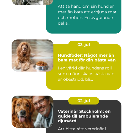
Att ta hand om sin hund är
mer än bara att erbjuda mat
och motion. En avgörande
del a...
03. jul
Hundfoder: Något mer än
bara mat för din bästa vän
I en värld där hundens roll
som människans bästa vän
är obestridd, bli...
02. jul
Veterinär Stockholm: en
guide till ambulerande
djurvård
Att hitta rätt veterinär i