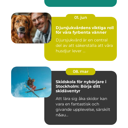
01. jun
Djursjukvårdens viktiga roll
för våra fyrbenta vänner
Djursjukvård är en central
del av att säkerställa att våra
husdjur lever ...
08. mar
Skidskola för nybörjare i
Stockholm: Börja ditt
skidäventyr
Att lära sig åka skidor kan
vara en fantastisk och
givande upplevelse, särskilt
n&au...