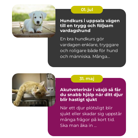
01. jul
Hundkurs i uppsala vägen
till en trygg och följsam
vardagshund
En bra hundkurs gör
vardagen enklare, tryggare
och roligare både för hund
och människa. Många
hundä...
31. maj
Akutveterinär i växjö så får
du snabb hjälp när ditt djur
blir hastigt sjukt
När ett djur plötsligt blir
sjukt eller skadar sig uppstår
många frågor på kort tid.
Ska man åka in ...