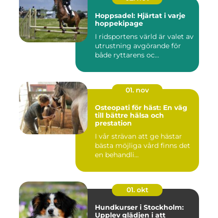
Hoppsadel: Hjärtat i varje
hoppekipage
I ridsportens värld är valet av
utrustning avgörande för
både ryttarens oc...
01. nov
Osteopati för häst: En väg
till bättre hälsa och
prestation
I vår strävan att ge hästar
bästa möjliga vård finns det
en behandli...
01. okt
Hundkurser i Stockholm:
Upplev glädjen i att