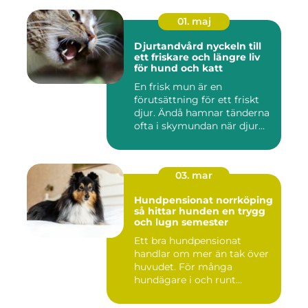
01. maj
Djurtandvård nyckeln till
ett friskare och längre liv
för hund och katt
En frisk mun är en
förutsättning för ett friskt
djur. Ändå hamnar tänderna
ofta i skymundan när djur...
03. mar
Hundpensionat norrköping
så hittar hunden en trygg
och lugn semester
Ett bra hundpensionat
handlar om mer än tak över
huvudet. För många
hundägare i och runt
Norrköping ...