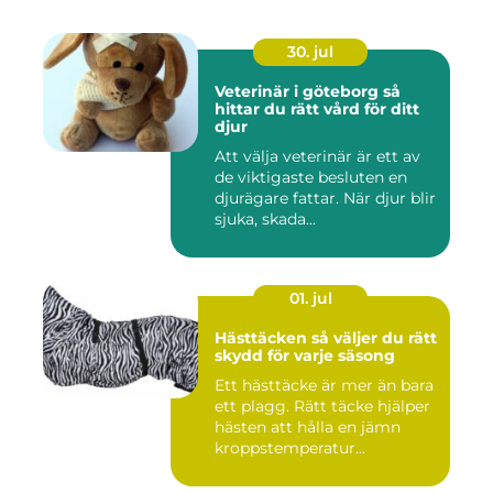
30. jul
Veterinär i göteborg så
hittar du rätt vård för ditt
djur
Att välja veterinär är ett av
de viktigaste besluten en
djurägare fattar. När djur blir
sjuka, skada...
01. jul
Hästtäcken så väljer du rätt
skydd för varje säsong
Ett hästtäcke är mer än bara
ett plagg. Rätt täcke hjälper
hästen att hålla en jämn
kroppstemperatur...