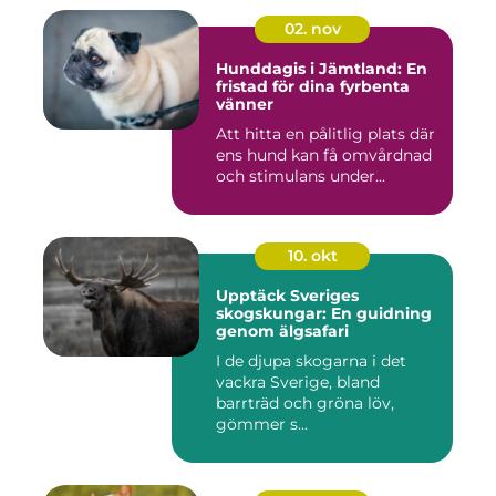
02. nov
Hunddagis i Jämtland: En
fristad för dina fyrbenta
vänner
Att hitta en pålitlig plats där
ens hund kan få omvårdnad
och stimulans under...
10. okt
Upptäck Sveriges
skogskungar: En guidning
genom älgsafari
I de djupa skogarna i det
vackra Sverige, bland
barrträd och gröna löv,
gömmer s...