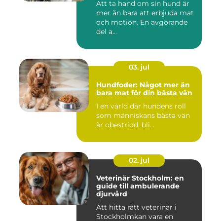
Att ta hand om sin hund är
mer än bara att erbjuda mat
och motion. En avgörande
del a...
03. jul
Hundfoder: Något mer än
bara mat för din bästa vän
I en värld där hundens roll
som människans bästa vän
är obestridd, bli...
02. jul
Veterinär Stockholm: en
guide till ambulerande
djurvård
Att hitta rätt veterinär i
Stockholmkan vara en