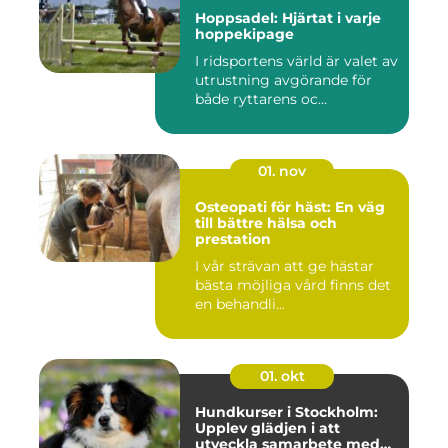
Hoppsadel: Hjärtat i varje
hoppekipage
I ridsportens värld är valet av
utrustning avgörande för
både ryttarens oc...
01. nov
Osteopati för häst: En väg
till bättre hälsa och
prestation
I vår strävan att ge hästar
bästa möjliga vård finns det
en behandli...
01. okt
Hundkurser i Stockholm:
Upplev glädjen i att
utveckla samarbete med