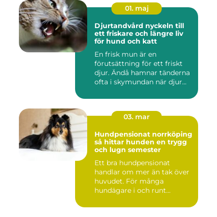
01. maj
Djurtandvård nyckeln till
ett friskare och längre liv
för hund och katt
En frisk mun är en
förutsättning för ett friskt
djur. Ändå hamnar tänderna
ofta i skymundan när djur...
03. mar
Hundpensionat norrköping
så hittar hunden en trygg
och lugn semester
Ett bra hundpensionat
handlar om mer än tak över
huvudet. För många
hundägare i och runt
Norrköping ...