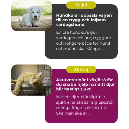
01. jul
Hundkurs i uppsala vägen
till en trygg och följsam
vardagshund
En bra hundkurs gör
vardagen enklare, tryggare
och roligare både för hund
och människa. Många
hundä...
31. maj
Akutveterinär i växjö så får
du snabb hjälp när ditt djur
blir hastigt sjukt
När ett djur plötsligt blir
sjukt eller skadar sig uppstår
många frågor på kort tid.
Ska man åka in ...