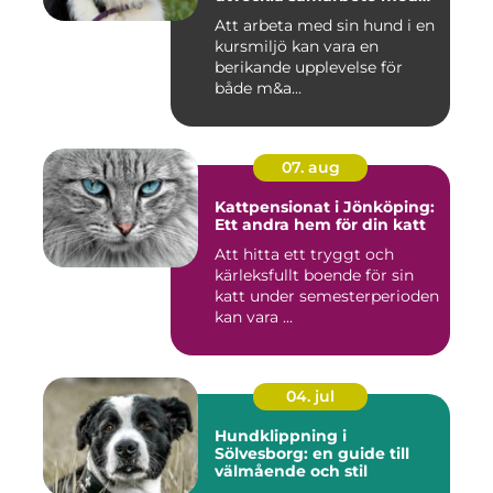
din hund
Att arbeta med sin hund i en
kursmiljö kan vara en
berikande upplevelse för
både m&a...
07. aug
Kattpensionat i Jönköping:
Ett andra hem för din katt
Att hitta ett tryggt och
kärleksfullt boende för sin
katt under semesterperioden
kan vara ...
04. jul
Hundklippning i
Sölvesborg: en guide till
välmående och stil