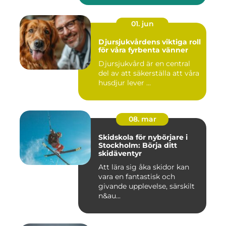
01. jun
Djursjukvårdens viktiga roll
för våra fyrbenta vänner
Djursjukvård är en central
del av att säkerställa att våra
husdjur lever ...
08. mar
Skidskola för nybörjare i
Stockholm: Börja ditt
skidäventyr
Att lära sig åka skidor kan
vara en fantastisk och
givande upplevelse, särskilt
n&au...