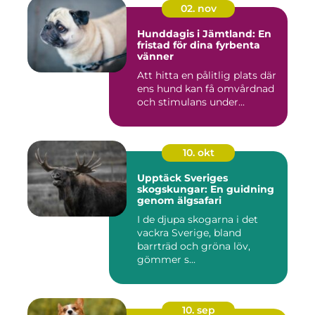
02. nov
Hunddagis i Jämtland: En
fristad för dina fyrbenta
vänner
Att hitta en pålitlig plats där
ens hund kan få omvårdnad
och stimulans under...
10. okt
Upptäck Sveriges
skogskungar: En guidning
genom älgsafari
I de djupa skogarna i det
vackra Sverige, bland
barrträd och gröna löv,
gömmer s...
10. sep