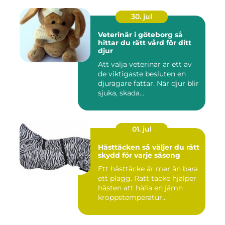
30. jul
Veterinär i göteborg så
hittar du rätt vård för ditt
djur
Att välja veterinär är ett av
de viktigaste besluten en
djurägare fattar. När djur blir
sjuka, skada...
01. jul
Hästtäcken så väljer du rätt
skydd för varje säsong
Ett hästtäcke är mer än bara
ett plagg. Rätt täcke hjälper
hästen att hålla en jämn
kroppstemperatur...